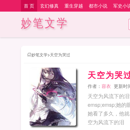
首 页
玄幻修真
重生穿越
都市小说
军史小
妙笔文学
妙笔文学
>
天空为哭过
天空为哭
作者：
容衣
更新时间：
天空为风流下的泪简介
emsp;emsp
她看了多久，他就看
空为风流下的泪