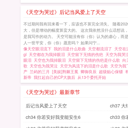
《天空为哭过》后记当风爱上了天空
不过期间我有回来看一下，应该也不算完全消失。 随着20
大，但是增动的幅度算蛮大的。 这次我依然没什么话想说
是我写作的动力。 天空可能没有你（你）认为的虐心，而
人一世平安，你（你）愿意吗？ 如果问宁...
像天空眼泪流下
我的泪是什么歌曲
天空都流泪了
天空在
gl
天空都在为我掉眼泪
天空留下无情的伤疤
天空为我哭
眼泪
天空也为我掉眼泪
天空留下无情的伤疤是什么歌
向
歌
天空也为我哭泣
天空为风流下的泪是什么歌
天空为我
产
兰屿的三月
[美娱]荆棘王冕
卿御良辰
超级贴心保镖
新帝
我扛起自己的CP大旗后
从13个委托开始
《天空为哭过》最新章节
后记当风爱上了天空
ch37 
ch34 你若安好我变能安生6
ch33