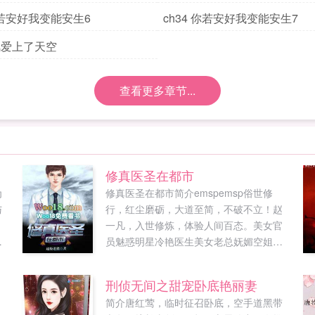
 你若安好我变能安生6
ch34 你若安好我变能安生7
风爱上了天空
查看更多章节...
修真医圣在都市
为
修真医圣在都市简介emspemsp俗世修
与
行，红尘磨砺，大道至简，不破不立！赵
？
一凡，入世修炼，体验人间百态。美女官
和
员魅惑明星冷艳医生美女老总妩媚空姐等
王
纷纷围绕在他身旁，面对这种情况，赵一
凡只想说一句雅蠛蝶，你们饶了我吧...
刑侦无间之甜宠卧底艳丽妻
简介唐红莺，临时征召卧底，空手道黑带