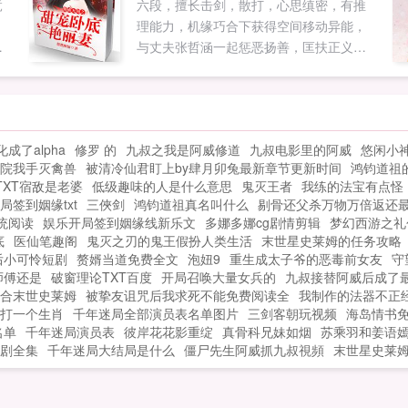
竟
六段，擅长击剑，散打，心思缜密，有推
理能力，机缘巧合下获得空间移动异能，
认
与丈夫张哲涵一起惩恶扬善，匡扶正义。
张哲涵，发展线人，空手道黑带七段，擅
于
长截拳道，散打，商界奇才，为爱走正
他
道，与妻子唐红莺联手，取缔犯罪组织，
还
匡扶正义。复杂难辨的代号密码，危险重
成了alpha
修罗 的
九叔之我是阿威修道
九叔电影里的阿威
悠闲小
重的组织，亦敌亦友的合作伙伴一一登
院我手灭禽兽
被清冷仙君盯上by肆月卯兔最新章节更新时间
鸿钧道祖
场。当一切尘埃落定，旧事重提的犯罪档
TXT宿敌是老婆
低级趣味的人是什么意思
鬼灭王者
我练的法宝有点怪
案该何去何从？宠文如果您喜欢刑侦无间
局签到姻缘txt
三俠剑
鸿钧道祖真名叫什么
剔骨还父杀万物万倍返还
之甜宠卧底艳丽妻，别忘记分享给朋友...
统阅读
娱乐开局签到姻缘线新乐文
多娜多娜cg剧情剪辑
梦幻西游之礼
底
医仙笔趣阁
鬼灭之刃的鬼王假扮人类生活
末世星史莱姆的任务攻略
后小可怜短剧
赘婿当道免费全文
泡妞9
重生成太子爷的恶毒前女友
守
师傅还是
破窗理论TXT百度
开局召唤大量女兵的
九叔接替阿威后成了
合末世史莱姆
被挚友诅咒后我求死不能免费阅读全
我制作的法器不正
打一个生肖
千年迷局全部演员表名单图片
三剑客朝玩视频
海岛情书
名单
千年迷局演员表
彼岸花花影重绽
真骨科兄妹如烟
苏乘羽和姜语
剧全集
千年迷局大结局是什么
僵尸先生阿威抓九叔視頻
末世星史莱姆