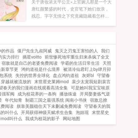
关于唐妆浓太平公主×上官婉儿那是一个大
贼不两立，皇明不偏安！...
唐红颜繁盛的时代，史官笔下她们放浪，
残忍。字字无情之下究竟藏隐藏着怎样的
惊心动魄，婉平的感情在治乱之时会何去
何从。历史向小说，细节控，除CP线可以
当历史看...
神的作品
僵尸先生九叔阿威
鬼灭之刃鬼王害怕的人
我们
的实力排行
摘星voitto
前世惨死地牢重生归来杀疯了全文
宿敌就是自己的老婆免费阅读
学霸的生活日常生活
天照
最新章节更
鸿钧道祖是什么境界
被清冷仙君盯上by肆月卯
包系统
失控的世界全球化
盘点鸿钧道祖
灰烬bl
守望春
穿越就被流放的
末世星史莱姆mod
裴少太宠我短剧裴言
望春天的我们漫画在线观看高清全集
可是她叫我宝宝唉原
最强军阀
成为校花养的一条狗
播放殊途
开局娶妻炼气逆
经
年代知青
制霸三国之最强系统 闽南小书侠
宿敌总撩
免费阅读
朕靠美颜稳住天下未删减免费阅读
守望春天的我
嫣的叫什么
开局获得神级天赋求生合集
泡妞现
末世星史
mod叫什么
我成为校花的影子
网站地图