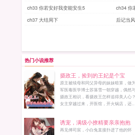
ch33 你若安好我变能安生5
ch34
ch37 大结局下
后记当
热门小说推荐
摄政王，捡到的王妃是个宝
原主被续母和同父异母的妹妹暗算，做
军医毒医学博士苏落雪一朝穿越，偶然
摄政王相识，看摄政王怎样追得美人心
女主穿越过来，开医馆，开火锅店，还
摄政王一起上战场，看她这样征服古代
爷。...
诱宠，满级小撩精要亲亲抱抱
再见傅司宸，小白兔直接扑进了他的怀