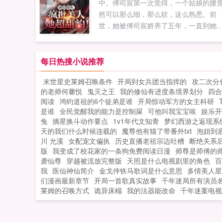
中。傅司宸第一次觉得，一个姑娘的腰
然可以那么细，那么软，这么熟悉。前
世，她被傅司宸娇养了五年，一直到她
为自己逃离魔爪，才发现这男人如此爱
她，愿意抱着她的尸体与他的仇人同归
尽这一世她不想别的，只想要好好的跟
每日热搜小说推荐
在一起。哪里知道相遇的太早，这男人
末世星史莱姆召唤条件
开局到女兵团当指挥的
攻二次分化
不上道。宸哥儿，你抱抱我，你...
的老师何馨悦
鬼灭之王
我的修仙有进度条境界划分
四合
阅读
鸿钧道祖的6个徒弟是谁
开局惊动军方的女主科研
是谁
全民觉醒我的能力是控制屎
可他叫我宝宝唉
娱乐开
兔
摘星换斗动作要点
1v1年代文知青
梦幻西游之返现系
天的我们什么时候连载的
魔尊他有猫了带番外txt
泡妞到
川 允溪
女配宠文偏执
历史直播老祖宗边吐槽
断绝关系
版
我变成了校花家的一条狗免费阅读日漫
师尊是师傅的
袭仙尊
穿越被流放完整版
天照是什么电视剧里的角色
百
我
医仙神仙简介
金戈伴铁马歌词是什么意思
多情美人星
们漫画最新章节
开局一首歌真实故事
千年迷局所有演员
莱姆的召唤方式
诡异床榻
我的法器能改命
千年迷案电视