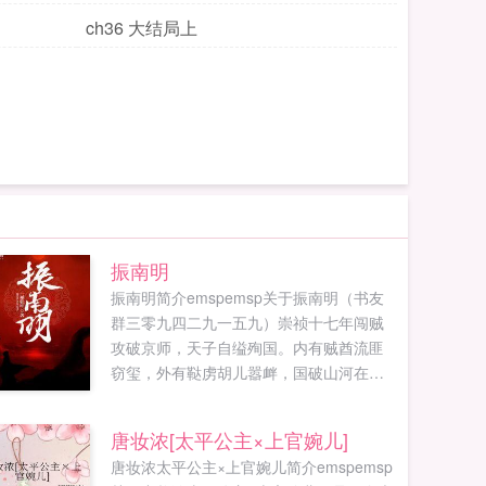
ch36 大结局上
振南明
振南明简介emspemsp关于振南明（书友
群三零九四二九一五九）崇祯十七年闯贼
攻破京师，天子自缢殉国。内有贼酋流匪
窃玺，外有鞑虏胡儿嚣衅，国破山河在举
国同哀之际，一个现代灵魂附身在太子朱
慈烺身上。值此危急存亡之际，朱慈烺发
唐妆浓[太平公主×上官婉儿]
出振聋发聩的疾呼我大明不和亲不赔款不
唐妆浓太平公主×上官婉儿简介emspemsp
割地不纳贡天子守国门，君王死社稷！汉