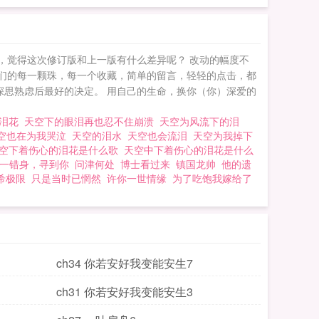
们，觉得这次修订版和上一版有什么差异呢？ 改动的幅度不
你们的每一颗珠，每一个收藏，简单的留言，轻轻的点击，都
深思熟虑后最好的决定。 用自己的生命，换你（你）深爱的
的泪花
天空下的眼泪再也忍不住崩溃
天空为风流下的泪
空也在为我哭泣
天空的泪水
天空也会流泪
天空为我掉下
空下着伤心的泪花是什么歌
天空中下着伤心的泪花是什么
一错身，寻到你
问津何处
博士看过来
镇国龙帅
他的遗
希极限
只是当时已惘然
许你一世情缘
为了吃饱我嫁给了
ch34 你若安好我变能安生7
ch31 你若安好我变能安生3