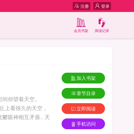
注册
登录
会员书架
阅读记录
加入书架
章节目录
一个时间仰望着天空。
在山丘上看很久的天空，
立即阅读
眼神相互矛盾.. 天
手机访问