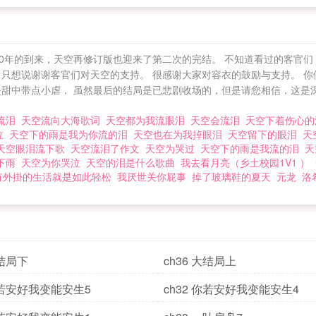
20年的到来，天空再修订版也迎来了第二次的完结。 不知道看过的客官
，只想说谢谢客官们对天空的支持。 很感谢大家对容衣的鼓励与支持。 
是甜中带点小虐， 虽然最后的结局是已悲剧收场的，但是请您相信，这是
流泪
天空流向大海歌词
天空都为我流眼泪
天空会流泪
天空下着伤心
泣
天空下的雨是我为你流的泪
天空也在为我掉眼泪
天空留下的眼泪
天
天空眼泪流下歌
天空流泪了作文
天空为哭过
天空下的雨是我流的泪
天
下雨
天空为你哭泣
天空的泪是什么歌曲
我去看月亮（乡土校园1V1 ）
有外掛的生活就是如此轻松
我厌世关你屁事
掉了玻璃鞋的夏天
元龙
洛
大结局下
ch36 大结局上
 你若安好我变能安生5
ch32 你若安好我变能安生4