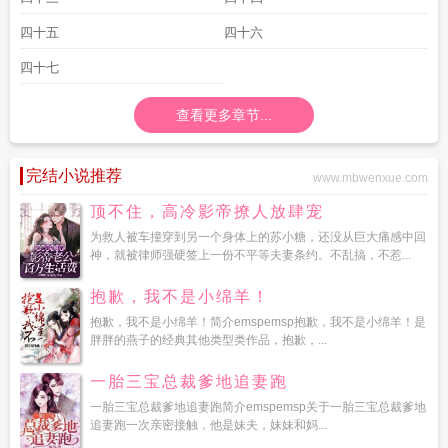
四十五
四十六
四十七
查看更多章节...
完结小说推荐
www.mbwenxue.com
顶不住，高冷影帝撩人放肆宠
为救人被车撞穿到另一个身体上的苏小糖，还没从巨大痛感中回
神，就被律师强硬签上一份不平等夫妻条约。不乱搞，不惹...
抱歉，我不是小绵羊！
抱歉，我不是小绵羊！简介emspemsp抱歉，我不是小绵羊！是
胖胖的燕子的经典其他类型类作品，抱歉，...
一胎三宝总裁爹地追妻跑
一胎三宝总裁爹地追妻跑简介emspemsp关于一胎三宝总裁爹地
追妻跑一次亲密接触，他是妹夫，妹妹和妈...