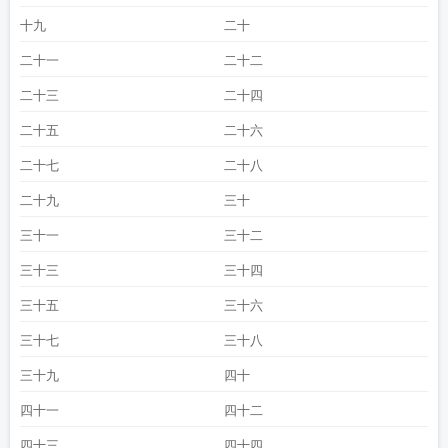
十九
二十
二十一
二十二
二十三
二十四
二十五
二十六
二十七
二十八
二十九
三十
三十一
三十二
三十三
三十四
三十五
三十六
三十七
三十八
三十九
四十
四十一
四十二
四十三
四十四