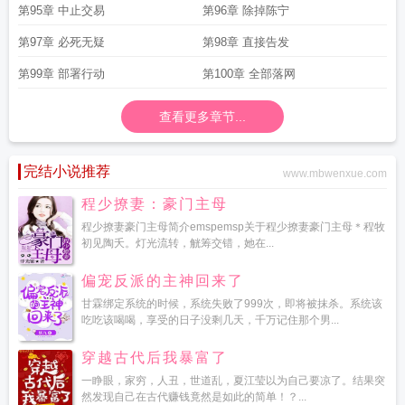
第95章 中止交易
第96章 除掉陈宁
第97章 必死无疑
第98章 直接告发
第99章 部署行动
第100章 全部落网
查看更多章节...
完结小说推荐
www.mbwenxue.com
程少撩妻：豪门主母
程少撩妻豪门主母简介emspemsp关于程少撩妻豪门主母＊程牧
初见陶夭。灯光流转，觥筹交错，她在...
偏宠反派的主神回来了
甘霖绑定系统的时候，系统失败了999次，即将被抹杀。系统该
吃吃该喝喝，享受的日子没剩几天，千万记住那个男...
穿越古代后我暴富了
一睁眼，家穷，人丑，世道乱，夏江莹以为自己要凉了。结果突
然发现自己在古代赚钱竟然是如此的简单！？...