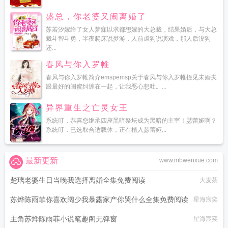
盛总，你老婆又闹离婚了
苏若汐嫁给了女人梦寐以求都想嫁的大总裁，结果婚后，与大总
裁斗智斗勇，半夜爬床说梦游，人前虐狗说演戏，那人后没狗
还...
春风与你入罗帷
春风与你入罗帷简介emspemsp关于春风与你入罗帷撞见未婚夫
跟最好的闺蜜纠缠在一起，让我恶心想吐。...
异界重生之亡灵女王
系统叮，恭喜您继承四座黑暗祭坛成为黑暗的主宰！瑟蕾娅啊？
系统叮，已选取合适载体，正在植入瑟蕾娅...
最新更新
www.mbwenxue.com
楚璃老婆生日当晚我选择离婚全集免费阅读
大麦茶
苏烨陈雨菲你喜欢阔少我暴露家产你哭什么全集免费阅读
星海宸奕
主角苏烨陈雨菲小说笔趣阁无弹窗
星海宸奕