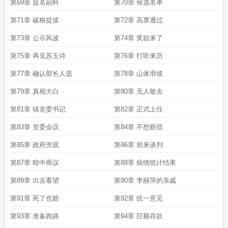
第69章 提名副科
第70章 候选名单
第71章 破格提拔
第72章 高票通过
第73章 公示风波
第74章 奖励来了
第75章 再见苏玉诗
第76章 打听来历
第77章 确认部长人选
第78章 山体滑坡
第79章 真相大白
第80章 无人敢去
第81章 镇党委书记
第82章 正式上任
第83章 党委会议
第84章 不想赔偿
第85章 政府兜底
第86章 前来谈判
第87章 暗中商议
第88章 病情统计结果
第89章 出去看望
第90章 李丽萍的亲戚
第91章 死了也赔
第92章 统一意见
第93章 准备跑路
第94章 巨额存款