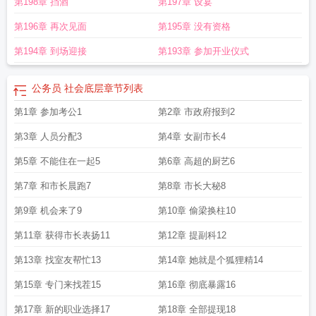
第198章 挡酒
第197章 设宴
第196章 再次见面
第195章 没有资格
第194章 到场迎接
第193章 参加开业仪式
公务员 社会底层
章节列表
第1章 参加考公1
第2章 市政府报到2
第3章 人员分配3
第4章 女副市长4
第5章 不能住在一起5
第6章 高超的厨艺6
第7章 和市长晨跑7
第8章 市长大秘8
第9章 机会来了9
第10章 偷梁换柱10
第11章 获得市长表扬11
第12章 提副科12
第13章 找室友帮忙13
第14章 她就是个狐狸精14
第15章 专门来找茬15
第16章 彻底暴露16
第17章 新的职业选择17
第18章 全部提现18