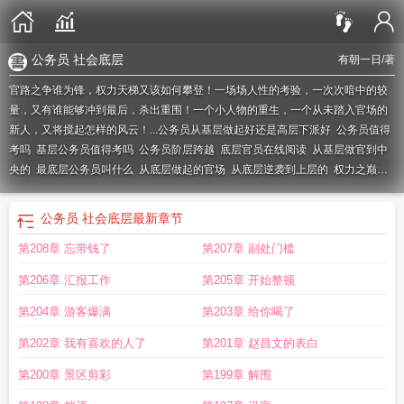
公务员 社会底层
有朝一日
/著
官路之争谁为锋，权力天梯又该如何攀登！一场场人性的考验，一次次暗中的较
量，又有谁能够冲到最后，杀出重围！一个小人物的重生，一个从未踏入官场的
新人，又将搅起怎样的风云！...
公务员从基层做起好还是高层下派好
公务员值得
考吗
基层公务员值得考吗
公务员阶层跨越
底层官员在线阅读
从基层做官到中
央的
最底层公务员叫什么
从底层做起的官场
从底层逆袭到上层的
权力之巅从
基层公务员开始
从基层登顶的官场官
最底层的公务员是什么
从底层到顶的官
场
底层公务员如何上升
公务员 底层
基层公务员权色升迁
从底层到中央官
公务员 社会底层
最新章节
场
从基层到登顶中央的官场
公务员 社会底层
底层官员免费阅读
底层职员的晋
第208章 忘带钱了
第207章 副处门槛
升之路
从底层爬到高层的官场
从小公务员一步一步到权力巅峰的
从底层逆袭到
上层的人电影
从底层公务员到权力之巅陈宁
第206章 汇报工作
第205章 开始整顿
第204章 游客爆满
第203章 给你喝了
第202章 我有喜欢的人了
第201章 赵昌文的表白
第200章 景区剪彩
第199章 解围