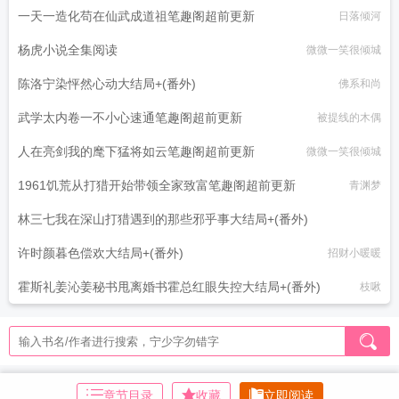
一天一造化苟在仙武成道祖笔趣阁超前更新
日落倾河
杨虎小说全集阅读
微微一笑很倾城
陈洛宁染怦然心动大结局+(番外)
佛系和尚
武学太内卷一不小心速通笔趣阁超前更新
被提线的木偶
人在亮剑我的麾下猛将如云笔趣阁超前更新
微微一笑很倾城
1961饥荒从打猎开始带领全家致富笔趣阁超前更新
青渊梦
林三七我在深山打猎遇到的那些邪乎事大结局+(番外)
许时颜暮色偿欢大结局+(番外)
南路河畔的纯爱
招财小暖暖
霍斯礼姜沁姜秘书甩离婚书霍总红眼失控大结局+(番外)
枝啾
章节目录
收藏
立即阅读