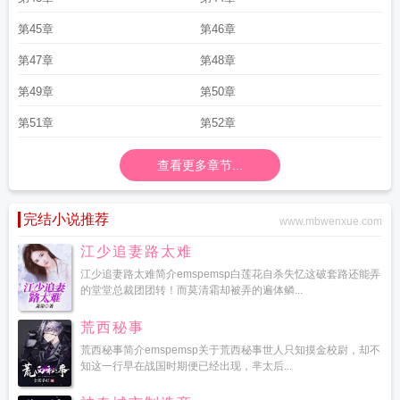
第45章
第46章
第47章
第48章
第49章
第50章
第51章
第52章
查看更多章节...
完结小说推荐
www.mbwenxue.com
江少追妻路太难
江少追妻路太难简介emspemsp白莲花自杀失忆这破套路还能弄
的堂堂总裁团团转！而莫清霜却被弄的遍体鳞...
荒西秘事
荒西秘事简介emspemsp关于荒西秘事世人只知摸金校尉，却不
知这一行早在战国时期便已经出现，芈太后...