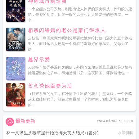
神奇城市制造商
一个全能的公司系统，制造出让人惊叹的顶尖科技，梦幻般的建
筑，奇迹的创造，仙界一般的风景和让人噩梦般的恐怖屋，一
个...
相亲闪错婚的老公是豪门继承人
云枝枝下班回家意外听到父母要把她嫁给比他们还大的五十岁老
男人，而且这男人还是一个有着特殊癖好的家暴男。父母为了
给...
越界示爱
云欲晚不慎弄丢温仰之的信，外国管家却信誓旦旦说那是封情书
她暗恋温仰之多年，得知是情书后，连夜回国。怀揣着他也...
蓄意诱她臣妻为后
（打破系统的女主，在冷情中生出爱的花！）墨无双，一个攻略
从未败绩的女子。就在攻略最后一个的时候，她以为能在仓促
的...
最新更新
www.mbwenxue.com
林一凡求生从破草屋开始抵御天灾大结局+(番外)
水漾胭脂