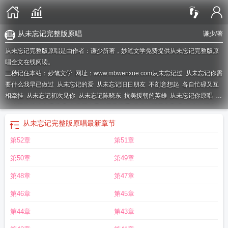
从未忘记完整版原唱
谦少
/著
从未忘记完整版原唱是由作者：谦少所著，妙笔文学免费提供从未忘记完整版原
唱全文在线阅读。
三秒记住本站：妙笔文学 网址：www.mbwenxue.com
从未忘记过
从未忘记你需
要什么我早已做过
从未忘记的爱
从未忘记旧日朋友
不刻意想起
各自忙碌又互
相牵挂
从未忘记初次见你
从未忘记陈晓东
抗美援朝的英雄
从未忘记你原唱
从
未忘记抗战烽火观后感
有些朋友虽然不常联系
从未忘记英文翻译
从未忘记上一
句怎么说
所以从未忘记
从未忘记上一句是什么
从未忘记你
从未忘记歌词
因为
从未忘记完整版原唱
最新章节
从未忘记
从未忘记打一数字
从未忘记谈何想起的意思
从未忘记作文600字
从
第52章
第51章
未忘记你需要什么
从未忘记爱你
从未忘记你歌词
从未忘记英语怎么说
从未忘
记by谦少
从未忘记那个最初真的我是什么歌
从未忘记作文
从未忘记意思
从未
第50章
第49章
忘记那芬芳作文600
朋友无需想起
从未忘记的美好作文
从未忘记见证胜利的读
后感
从未忘记过你
从未忘记by
不用刻意想起
爱你从未忘记
那声音
从未忘记
第48章
第47章
爱你常诗柠免费
而是从未忘记
从未忘记爱慕你的初衷
不联系不代表不想念 只
第46章
第45章
是从未忘记
从未忘记你英文
虽然不曾提起
从未忘记完整版原唱
从未忘记谦
少
我从未忘记你英文
但是从未忘记
从未忘记下一句是什么
那声音我从未忘
第44章
第43章
记
从未忘记你原唱完整版
从未忘记什么作文600字
匡衡小时候虽然家里很穷但