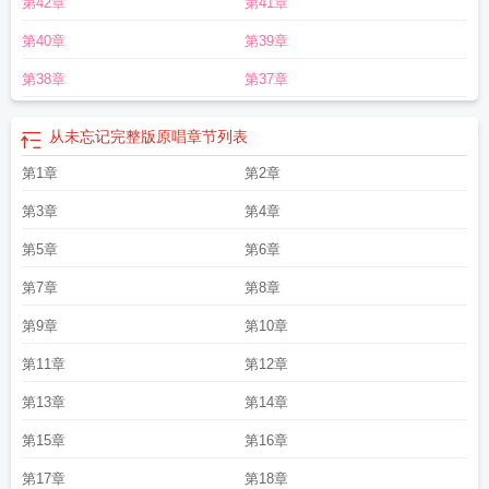
第42章
第41章
他从未忘记
从未忘记你的句子
这首歌的旋律从未忘记
从未忘记当初的恋爱是什
么歌
无法忘记的英文
从未忘记英文
从未忘记的爱作文
从未忘记是什么意思
因
第40章
第39章
为不曾想起
我们从未忘记
有一种友情叫不常联系但从未忘记
身体从未忘记
从
未忘记是哪首歌的歌词
从未忘记 英语
从未忘记你歌曲
从未忘记原唱完整版
从
第38章
第37章
未忘记用英语怎么说
从未忘记观后感
从未忘记 谦少
我从未忘记
从未忘记见证
胜利
从未忘记当初的恋爱 孤单窗边思念你
从未忘记前面一句话
从未忘记的爱
从未忘记完整版原唱
章节列表
作文600字
从未忘记打三个数字
从未忘记你简谱
从未忘记之见证胜利观后
感
第1章
从未忘记你歌词完整版
但从未忘记
从未忘记过是什么歌里面的歌词
第2章
不是不
曾想起
从未忘记的英文
从未忘记纪录片观后感500字
从未忘记爱慕你的初衷是
第3章
第4章
什么歌
从未忘记你艺凌
从未忘记的意思
不用刻意想起却从未忘记
从未忘记的
意思是什么
从未忘记你们浴血护山河
未曾联系
从未忘记图片
从未忘记你是什
第5章
第6章
么歌
从未忘记过你的句子
有些人在心底从未忘记
原来我从未忘记
从未忘记什
第7章
第8章
么意思
第9章
第10章
第11章
第12章
第13章
第14章
第15章
第16章
第17章
第18章