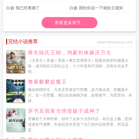
白扬 我已经离婚了
白扬 我给你说一下规矩立规矩
查看更多章节...
完结小说推荐
www.mbwenxue.com
降生陆氏王朝，鸿蒙剑体碾压万古
（无男主＋穿越＋系统＋爽文发展势力）陆紫衣胎穿到紫薇大
陆，成为陆氏王朝长公主，十六年里风平浪静，没有任何金手
指...
撸着麒麟捉魔王
魔由怨憎所生，凡有灵智者皆可堕魔，故万物永昌，则魔族不
灭。且一旦堕魔，便以血肉魂魄为食，欲壑难平，为恶世间。幸
得...
穿书后我靠当情报贩子成神了
景姵是个大神作家，创作了众多大火的作品，却太监上瘾，惹得
读者怨气沸腾，车祸后意外穿进了自己的作品世界里，而且还
是...