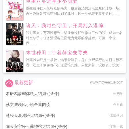
重生八零之军少小萌妻
重生前许佳人落得众叛亲离，最后被渣男活活烧死的凄惨下场。
再次睁眼她带着空间回到了儿时，这一次她誓要改变命运。...
诸天：我时空守卫，开局乱入港综
我叫宋玄，万万没想到。毕业季没找到像样工作的我，成为一名
时空杀手，任务清理各位面无穷无尽的穿越者。可第一个世
界，...
末世种田：带着萌宝去寻夫
叶栗以为只是一场梦，结果梦醒后，身在丧尸横行的末日世界不
说，还生了俩爹都不知道是谁的娃。末世太苦，没物资，没关...
最新更新
www.mbwenxue.com
萧诺鸿蒙霸体诀大结局+(番外)
鱼初见
苏文陆晚风小说全集阅读
苍月夜
楚凌天混沌塔大结局+(番外)
惊蛰落月
陈长安宁婷玉葬神棺大结局+(番外)
浮生一诺