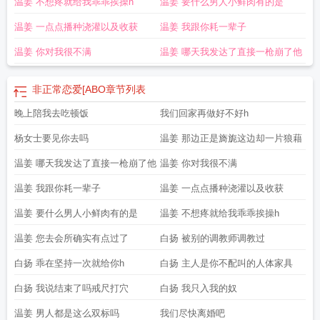
温姜 不想疼就给我乖乖挨操h
温姜 要什么男人小鲜肉有的是
恋爱半醉山翁txt
非正常恋爱[ABO
非正常恋爱关系英文
非正常恋爱半醉仙翁百
度
非正常恋爱关系票房
非正常恋爱abo
非正常恋爱事件
非正常恋爱by半醉山
温姜 一点点播种浇灌以及收获
温姜 我跟你耗一辈子
翁
非正常恋爱by夭甜怡
非正常恋爱是什么意思
非正常恋爱电影在线观看
非正
常恋爱半醉山翁百度
非正常恋爱唐杳
非正常恋爱演员表
非正常恋爱半醉山
温姜 你对我很不满
温姜 哪天我发达了直接一枪崩了他
翁
非正常恋爱by半醉
非正常恋爱半醉山翁免费阅读
非正常恋爱韩剧
非正常恋
爱by半山烬全文免费阅读
非正常恋爱故事免费无弹窗
非正常恋爱夭甜怡
非正常
非正常恋爱[ABO
章节列表
恋爱txt半醉山翁
非正常恋爱by半山烬
非正常恋爱by
非正常恋爱半山醉翁txt笔趣
阁免费阅读百度
晚上陪我去吃顿饭
非正常恋爱by半醉山翁txt郑律
我们回家再做好不好h
非正常恋爱青辰
非正常恋爱 半
醉山翁
非正常恋爱在线观看
非正常恋爱关系
非正常恋爱by半山醉翁全文阅读最
杨女士要见你去吗
温姜 那边正是旖旎这边却一片狼藉
新章
非正常恋爱玉葫芦
非正常恋爱by半山醉翁
非正常恋爱故事
非正常恋爱by
半山醉翁TXT
非正常恋爱似是故人来
非正常恋爱关系吧
非正常恋爱by半山醉翁
温姜 哪天我发达了直接一枪崩了他
温姜 你对我很不满
讲的什么
温姜 我跟你耗一辈子
温姜 一点点播种浇灌以及收获
温姜 要什么男人小鲜肉有的是
温姜 不想疼就给我乖乖挨操h
温姜 您去会所确实有点过了
白扬 被别的调教师调教过
白扬 乖在坚持一次就给你h
白扬 主人是你不配叫的人体家具
白扬 我说结束了吗戒尺打穴
白扬 我只入我的奴
温姜 男人都是这么双标吗
我们尽快离婚吧