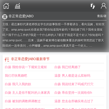
非正常恋爱[ABO
青辰
/著
主线：霸总兼职代课老师拐走学生的故事陈煜一手撑着讲台，看向温婉，轻轻笑
了笑。amp;amp;quot;你喜欢我?那你知道我年龄吗？我结婚了吗？我有女朋友
吗？我干什么工作的?我是一个什么样的人?甚至于我是不是个好人?你知道吗？
amp;amp;quot;……后来，温婉手被束缚住被他翻来覆去的操时突然想起了那天
陈煜的一连串质问，小声嘟囔，amp;amp;quot;果真不是一个好人。
amp;amp;quot;副线一：有逢场作戏的妻子却爱上三观极正秘书将其囚禁的故事
温瑾瑜掏出一把黑色的东西，放到地上踢到了姜子衿的面前，阴沉的气质收敛了
非正常恋爱[ABO
最新章节
些许，冷冰冰的脸庞忽然浮现几不可见的笑容，amp;amp;quot;会用吗？
白扬 我给你说一下规矩立规矩
白扬 我已经离婚了
amp;amp;quot;姜子衿也是勾唇冷笑，百般凌厉，amp;amp;quot;小温总——是觉
得我不敢吗？amp;amp;quot;边说着，边弯腰捡起那把枪来检查子弹利落上膛然
我们尽快离婚吧
温姜 男人都是这么双标吗
后瞄准温瑾瑜……副线二：暗恋多年的调教师拐走有抖m倾向的有夫之妇的故事
话音刚落，她的右肩就挨了重重一脚，歪倒在地上的身子正挣扎着跪直想要说些
白扬 我只入我的奴
白扬 我说结束了吗戒尺打穴
什么的时候，一侧脸颊被人狠狠踩上了，另一侧则是在巨大的力度下跟地毯刻意
白扬 主人是你不配叫的人体家具
白扬 乖在坚持一次就给你h
摩擦着，调教师很明显是生气了，而且火气不小。她想开口解释，但是上空传来
咬牙切齿的声音，amp;amp;quot;你凭什么以为我会收一个有夫之妇做奴?
白扬 被别的调教师调教过
温姜 您去会所确实有点过了
amp;amp;quot;1v1BGSMHE
非正常恋爱演员
非正常恋爱综艺免费观看
非正常