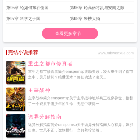
第95章 论如何东吞倭国
第96章 论高丽将乱与安南之隙
第97章 科学之于国
第98章 朱樉大婚
查看更多章节...
完结小说推荐
www.mbwenxue.com
重生之都市修真者
重生之都市修真者简介emspemsp渡劫失败，凌天重生到了都市
之中，灵丹妙药？绝世医术？修仙功法？凌天...
主宰战神
主宰战神简介emspemsp关于主宰战神地球兵王魂穿异世，接替
了一个资质平庸少年的生命，无意中获得一...
诡异分解指南
诡异分解指南简介emspemsp关于诡异分解指南人心有异，妖邪
自生。世风不正，诡物横行！当何善狞笑着...