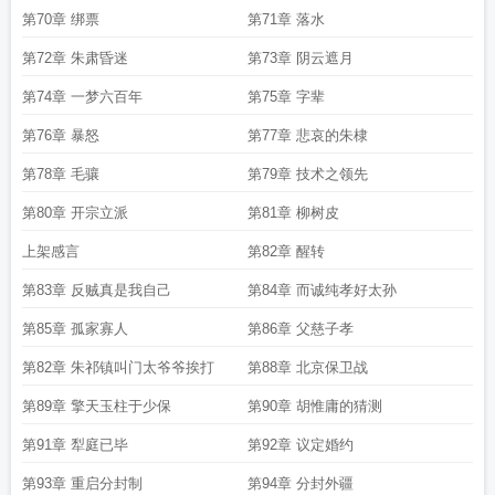
第70章 绑票
第71章 落水
第72章 朱肃昏迷
第73章 阴云遮月
第74章 一梦六百年
第75章 字辈
第76章 暴怒
第77章 悲哀的朱棣
第78章 毛骧
第79章 技术之领先
第80章 开宗立派
第81章 柳树皮
上架感言
第82章 醒转
第83章 反贼真是我自己
第84章 而诚纯孝好太孙
第85章 孤家寡人
第86章 父慈子孝
第82章 朱祁镇叫门太爷爷挨打
第88章 北京保卫战
第89章 擎天玉柱于少保
第90章 胡惟庸的猜测
第91章 犁庭已毕
第92章 议定婚约
第93章 重启分封制
第94章 分封外疆