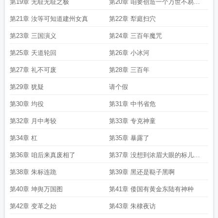
亡了
第19章 无耻无耻之极
第20章 咱要创造一个万世不易的
大明
第21章 汝等可知道建州女真
第22章 犁庭扫穴
第23章 三国演义
第24章 三百年魔咒
第25章 天道轮回
第26章 小冰河
第27章 礼不可废
第28章 三百年
第29章 犹疑
请个假
第30章 均役
第31章 中书省危
第32章 月中考较
第33章 专克神童
第34章 杠
第35章 暴露了
第36章 咱后来真废相了
第37章 没想到浓眉大眼的标儿竟
然
第38章 朱标连跪
第39章 黑还是鞑子黑啊
第40章 坤舆万国图
第41章 倭国有黄金东陆有神种
第42章 变革之始
第43章 朱棣夜访