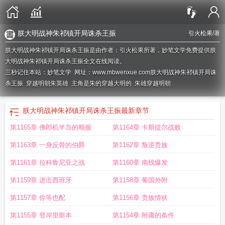
朕大明战神朱祁镇开局诛杀王振
引火松果
/著
朕大明战神朱祁镇开局诛杀王振是由作者：引火松果所著，妙笔文学免费提供朕
大明战神朱祁镇开局诛杀王振全文在线阅读。
三秒记住本站：妙笔文学 网址：www.mbwenxue.com
朕大明战神朱祁镇开局诛
杀王振
穿越明朝朱英雄
主角是朱的穿越大明的
朱雄穿越明朝
朕大明战神朱祁镇开局诛杀王振
最新章节
第1165章 佛郎机半岛的顺服
第1164章 卡斯提尔战败
第1163章 一身反骨的伯爵
第1162章 叛逆贵族
第1161章 拉科鲁尼亚之战
第1160章 南线爆发
第1159章 进击西班牙
第1158章 葡国外附
第1157章 你等也配
第1156章 贵族情状
第1155章 登岸里斯本
第1154章 附庸的条件