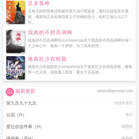
汉末孤峰
主角王耕因黑拳违规被丟进大海中喂鲨鱼，遇到古战场海市蜃
楼，魂穿到汉末名将田晏之子田峻的身上，此时正值公元177
年...
我真的不想高调啊
我真的不想高调啊简介emspemsp关于我真的不想高调啊在每一
个少年心中，都有一个梦想，为了简单的理...
修真狂少在校园
修真狂少在校园简介emspemsp关于修真狂少在校园张牧，修炼
界一代天骄，却因遭人暗算，重生于花花都...
最新更新
www.mbwenxue.com
第九百九十九次
伊伐布雷定
云泥（H）
青灯
爱过你这件事（H）
啊肥阿
撬墙角（高H）
啊肥阿