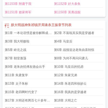
第1153章 附庸于我
第1152章 好大条鱼
第1151章 败家将军
第1150章 英勇战舰
朕大明战神朱祁镇开局诛杀王振
章节列表
第1章 一本论语愣是被你解释成抡
第2章 不装啦其实我是穿越者
语了
第3章 我大明败啦
第4章 马皇后
第5章 岭北之战
第6章 战报送达老朱由喜转惊
第7章 朝堂激荡
第8章 为何不再问问肃儿
第9章 老朱勿忧傅友德会出手
第10章 马皇后的忧虑
第11章 朱肃复学
第12章 朱家兄弟
第13章 太子朱标
第14章 朱老四和徐妙云
第15章 老四啊时代变了
第16章 我真的是穿越者
第17章 大明还有两百七十多年就
第18章 大明之亡