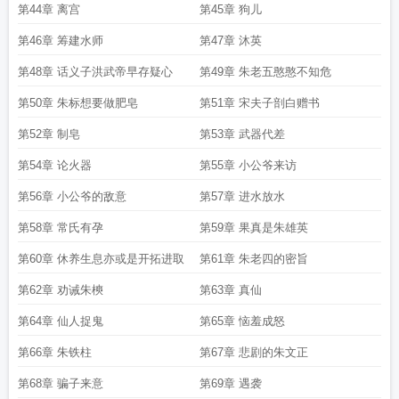
第44章 离宫
第45章 狗儿
第46章 筹建水师
第47章 沐英
第48章 话义子洪武帝早存疑心
第49章 朱老五憨憨不知危
第50章 朱标想要做肥皂
第51章 宋夫子剖白赠书
第52章 制皂
第53章 武器代差
第54章 论火器
第55章 小公爷来访
第56章 小公爷的敌意
第57章 进水放水
第58章 常氏有孕
第59章 果真是朱雄英
第60章 休养生息亦或是开拓进取
第61章 朱老四的密旨
第62章 劝诫朱樉
第63章 真仙
第64章 仙人捉鬼
第65章 恼羞成怒
第66章 朱铁柱
第67章 悲剧的朱文正
第68章 骗子来意
第69章 遇袭