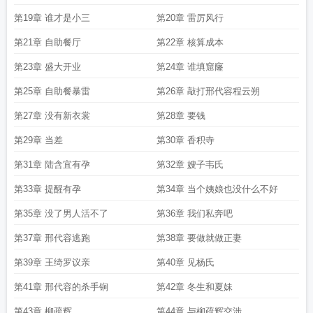
太气人了
主母日常全文txt
主母日常晋江
易次元世家主母日常
主母日常谢宁顾
第19章 谁才是小三
第20章 雷厉风行
鸣
主母日常山尽全文免费阅读
主母日常女主和男主圆房了吗
当家主母
主母日
第21章 自助餐厅
第22章 核算成本
常男主最后和谁在一起了
主母日常没有广告
主母日常陆令筠程云朔
主母日常大
结局
宠妾灭妻侯门主母不干了
主母日常by
主母日常周大白txt
主母日常周大白
第23章 盛大开业
第24章 谁填窟窿
txt百度
主母日常谢宁
第25章 自助餐暴雷
第26章 敲打邢代容程云朔
第27章 没有新衣裳
第28章 要钱
第29章 当差
第30章 香积寺
第31章 陆含宜有孕
第32章 嫂子韦氏
第33章 提醒有孕
第34章 当个姨娘也没什么不好
第35章 没了男人活不了
第36章 我们私奔吧
第37章 邢代容逃跑
第38章 要做就做正妻
第39章 王绮罗议亲
第40章 见杨氏
第41章 邢代容的杀手锏
第42章 冬生和夏妹
第43章 柳疏辉
第44章 与柳疏辉交涉