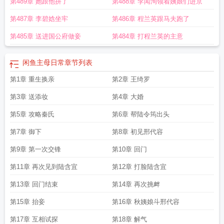
第489章 她跟他拼了
第488章 李闻洵领着姨娘们进京
舒
主母日常TXT免费完整版
主母日常阅读
主母日常配音员
主母日常by周大
白
傲娇主母日常
主母日常陆令筠怀孕了吗
主母日常陆令筠改编的短剧叫什
第487章 李碧娢坐牢
第486章 程兰英跟马夫跑了
么
主母日常周大白晋江
主母日常周大白TXT百度
主母日常沐云舒全文阅读免费
阅读
主母日常杀疯免费阅读
主母日常短剧叫啥
主母日常百度资源
主母日常by
第485章 送进国公府做妾
第484章 打程兰英的主意
山尽笔趣阁
闲鱼主母日常
主母日常世子是个磨人精
主母日常二月春
主母日常
笔鑫全文免费阅读
主母日常杜若的结局是什么
主母日常崔玉竹
主母日常周大白
闲鱼主母日常
章节列表
结局
主母日常杀疯撩养权臣重金求子
撩养权臣重金求子
主母日常评论
主母日
常陆令筠程云朔笔趣阁
第1章 重生换亲
主母日常陆令筠最新章节216
第2章 王绮罗
主母日常 周大白
主母日常
TXT资源
撩养权臣重金求子免费
主母日常柳如意
主母日常周大白TXT
主母日常
第3章 送添妆
第4章 大婚
杀疯TXT百度
主母日常山尽最新章节更新
主母日常陆令筠和谁在一起了
主母日
常柳如烟
主母日常杀疯谢妙仪
主母日常赚钱养娃诰命之路
主母日常杀疯TXT百
第5章 攻略秦氏
第6章 帮陆令筠出头
度资源
主母日常电视剧
主母日常百度百科
主母日常陆令筠全文免费阅读
主母
第7章 御下
第8章 初见邢代容
日常结局陆令筠程云朔结局
主母日常在线阅读全文
主母日常山尽免费阅读
主母
日常作者山尽
主母日常里男主始终不爱女主么
大城小户主母日常
主母日常讲的
第9章 第一次交锋
第10章 回门
什么
主母日常杀疯谢妙仪结局
主母日常山尽番外
撩养权臣重金求子免费阅
第11章 再次见到陆含宜
第12章 打脸陆含宜
读
主母日常三观不正的原因分析
主母日常苏晚意全文阅读最新章节列
主母日常
笔趣阁
主母日常TXT免费百度
主母日常沐云舒最新章节更新
主母日常 二月
第13章 回门结束
第14章 再次挑衅
春
主母日常董玉婷
主母日常男女主圆房了吗
主母日常 作者山尽
主母日常陆令
筠大结局
主母日常txt百度
主母日常沐云书最新章节更新
主母日常全文免费阅读
第15章 抬妾
第16章 秋姨娘斗邢代容
陆令筠
主母日常山尽讲了什么
主母日常周大白讲的什么
主母日常类似推荐
撩
第17章 互相试探
第18章 解气
养权臣重金求子完整版
主母日常完整版
我流放后全京城都遭殃了
主母日常写的