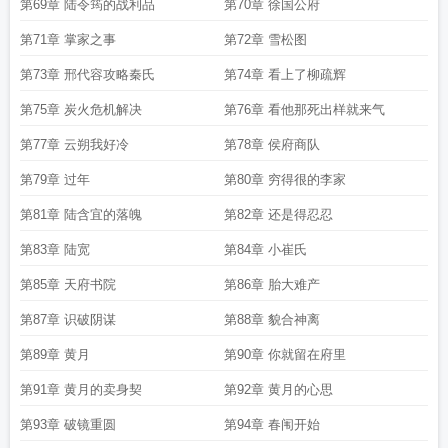
第69章 陆令筠的战利品
第70章 徐国公府
第71章 掌家之事
第72章 雪松图
第73章 邢代容攻略秦氏
第74章 看上了柳疏辉
第75章 炭火危机解决
第76章 看他那死出样就来气
第77章 云朔我好冷
第78章 侯府商队
第79章 过年
第80章 穷得很的李家
第81章 陆含宜的落魄
第82章 还是得忍忍
第83章 陆宽
第84章 小崔氏
第85章 天府书院
第86章 胎大难产
第87章 识破阴谋
第88章 貌合神离
第89章 黄月
第90章 你就留在府里
第91章 黄月的卖身契
第92章 黄月的心思
第93章 破镜重圆
第94章 春闱开始