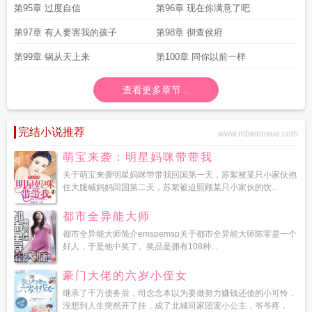
第95章 过度自信
第96章 现在你满意了吧
第97章 有人要害我的孩子
第98章 彻查侯府
第99章 锅从天上来
第100章 同你以前一样
查看更多章节...
完结小说推荐
www.mbwenxue.com
萌宝来袭：明星妈咪带带我
关于萌宝来袭明星妈咪带带我回国第一天，苏絮被某只小家伙抱
住大腿喊妈妈回国第二天，苏絮被迫照顾某只小家伙的饮...
都市全异能大师
都市全异能大师简介emspemsp关于都市全异能大师陈零是一个
好人，于是他中奖了。奖品是拥有108种...
豪门大佬的六岁小侄女
继承了千万债务后，司念念本以为要做努力赚钱还债的小可怜，
没想到人生突然开了挂，成了北城司家团宠小公主，爷爷疼，