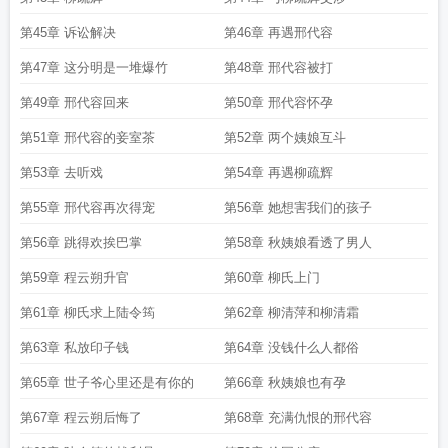
第45章 诉讼解决
第46章 再遇邢代容
第47章 这分明是一堆爆竹
第48章 邢代容被打
第49章 邢代容回来
第50章 邢代容怀孕
第51章 邢代容的妾室茶
第52章 两个姨娘互斗
第53章 去听戏
第54章 再遇柳疏辉
第55章 邢代容再次得宠
第56章 她想害我们的孩子
第56章 跳得欢挨巴掌
第58章 秋姨娘看透了男人
第59章 程云朔升官
第60章 柳氏上门
第61章 柳氏求上陆令筠
第62章 柳清萍和柳清霜
第63章 私放印子钱
第64章 没钱什么人都俗
第65章 世子爷心里还是有你的
第66章 秋姨娘也有孕
第67章 程云朔后悔了
第68章 充满仇恨的邢代容