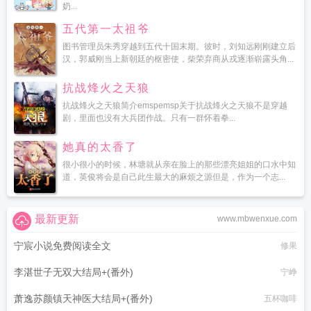
奶...
五代第一太祖爷
图书管理员朱秀穿越到五代十国末期。彼时，刘知远刚刚建立后
汉，郭威刚当上新朝廷的枢密使，柴荣弃商从戎逐渐崭露头角...
抗战烽火之天狼
抗战烽火之天狼简介emspemsp关于抗战烽火之天狼不是穿越
剧，里面也没有大兵团作战。只有一群怀着拳...
她真的太香了
很小很小的时候，林塘就从亲在脸上的那些漂亮姐姐的口水中知
道，英俊将会是自己此生最大的麻烦之源但是，作为一个志...
最新更新
www.mbwenxue.com
宁宸小说免费阅读全文
修果
李湛世子无双大结局+(番外)
宁峥
萧逸苏颜镇天神医大结局+(番外)
五杯咖啡