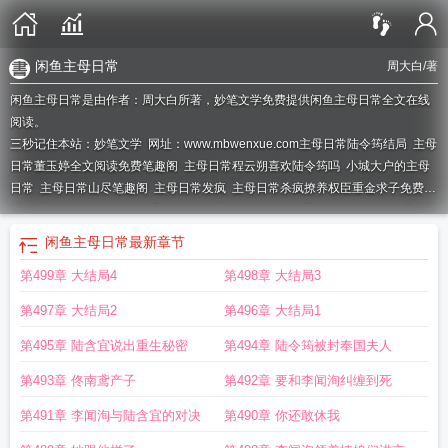
闲鱼主母日常
周大白
/著
闲鱼主母日常是由作者：周大白所著，妙笔文学免费提供闲鱼主母日常全文在线
阅读。
三秒记住本站：妙笔文学 网址：www.mbwenxue.com
主母日常陆令筠结局
主母
日常董玉婷全文阅读免费笔趣阁
主母日常程云朔喜欢陆令筠吗
小城大户的主母
日常
主母日常山尽笔趣阁
主母日常发疯
主母日常杀疯撩养权臣重金求子免费阅
读
主母日常杀疯撩养权臣重金TXT
主母日常项雍慈
主母日常TXT百度
主母日常
大结局内容
主母日常全文免费阅读笔趣阁
主母日常陆令筠程云朔在一起了吗
主
闲鱼主母日常
最新章节
母日常邢代容结局
主母日常改编的短剧叫什么
主母日常苏婉意短剧免费观看
主
第499章 大结局4
第498章 大结局3
母守则
主母日常TXT
主母日常by周大白txt
撩养权臣重金求子TXT
主母日常陆
令筠笔趣阁全文
主母日常陆令筠男主
撩养权贵
主母日常短剧叫什么
主母日常
第497章 大结局2
第496章 大结局1
百度txt
主母日常by山尽笔趣阁最新章节更新内
主母日常简介
主母日常苏婉
意
主母日常by山尽TXT百度
主母日常好看吗
主母日常项雍慈免费阅读
主母日
第495章 陆含宜说出重生秘密
第494章 陆令筠被封奉国夫人
常笔鑫
主母日常程云朔结局
撩养权臣重金求子短剧
撩养权臣重金求子全文免费
第493章 佟南鸢产子
第492章 要和李闻洵纠缠到死
阅读
主母日常女主和谁在一起了
主母日常结局
主母日常TXT笔趣阁
主母日常
陆令筠程原著三五中文网
主母日常谢宁全文免费阅读
主母日常 笔趣阁
主母日
第491章 李闻洵与陆含宜的对决
第490章 你还敢休我
常结局是什么
主母日常笔趣网
主母日常男主角是谁
主母日常全文免费暮云