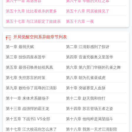
第六十一章 再遇兽群
第六十章 华丽的火红之幕
第五十九章 比比看谁杀的更多
第五十八章 同居被撞见了
第五十七章 与江清影定了娃娃亲
第五十六章 一夜
开局觉醒空间系异能
章节列表
第一章 最弱天赋
第二章 江清影感到了惊讶
第三章 技惊四座表莲华
第四章 音速究极奥义里莲华
第五章 最强召唤兽始祖凤凰
第六章 第六景门华丽的孔雀之舞
第七章 失控苏言的对策
第八章 朝为孔雀昼成虎
第九章 败给你了屈辱的江清影
第十章 突破赛亚人血脉
第十一章 来体术系砸场子
第十二章 赵天我和你打
第十三章 战强悍的霸王龙
第十四章 苏言登场王者之姿
第十五章 下战书1 VS全部
第十六章 他纯粹是渴望战斗
第十七章 江大校花你怎么来了
第十八章 我第一天才江清影陪