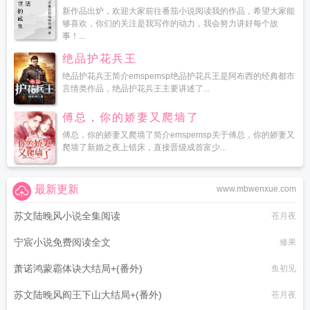
新作品出炉，欢迎大家前往番茄小说阅读我的作品，希望大家能
够喜欢，你们的关注是我写作的动力，我会努力讲好每个故
事！...
绝品护花兵王
绝品护花兵王简介emspemsp绝品护花兵王是阿布西的经典都市
言情类作品，绝品护花兵王主要讲述了...
傅总，你的娇妻又爬墙了
傅总，你的娇妻又爬墙了简介emspemsp关于傅总，你的娇妻又
爬墙了新婚之夜上错床，直接晋级成首富少...
最新更新
www.mbwenxue.com
苏文陆晚风小说全集阅读
苍月夜
宁宸小说免费阅读全文
修果
萧诺鸿蒙霸体诀大结局+(番外)
鱼初见
苏文陆晚风阎王下山大结局+(番外)
苍月夜