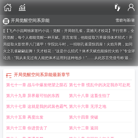
开局觉醒空间系异能
雪碧与茶
/著
[[【飞卢小说网独家签约小说：觉醒：开局朝孔雀，震撼天才校花】平行世界，全
民觉醒，每个人都能觉醒一种天赋。苏言发现，他能提取万界最强体术招式！开
局提取火影世界八门遁甲！学院比斗时，一招朝孔雀震惊四座！火焰升腾，如同
火之孔雀翩翩起舞！天才校花：“这是什么招式？体术天赋也能操控火焰？”专业评
论员：“我从未见过有人能把体术运用到这种地步！”……从此苏言凭借号称‘最
弱’的体术天赋，横行天下。八门遁甲，武装色霸气，赛亚人血脉，琦玉限制
器……什么？你说体术最弱？那么，我拳头威力很大，你忍一下！飞卢小说网提
开局觉醒空间系异能
最新章节
醒您：本小说及人物纯属虚构，如有雷同，纯属巧合，切勿模仿。]如果您喜欢觉
第七十一章 战斗中爆发绝望之陨石
第七十章 慌乱中的决定我亦可赴死
醒：开局朝孔雀，震撼天才校花，别忘记分享给朋友.
开局觉醒超神
震撼天才校
花 雪碧与茶
开局觉醒超
开局觉醒见闻色
开局觉醒凤凰
开局觉醒空间系异
第六十九章 异界最可怕的东西
第六十八章 这畜生怕了
能
开局觉醒全职业
觉醒开局朝孔雀震撼天才校花
开局觉醒阅读系统
开局觉醒
空间
我开局觉醒
穿越开局觉醒
觉醒开局朝孔雀
第六十七章 这就是我的武装色霸气
第六十六章 无浮之地
第六十五章 再度出发
第六十四章 突破
第六十三章 你进货去了
第六十二章 返回