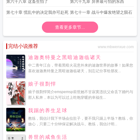
第六十八章 这畜生怕了
第六十九章 异界最可怕的东西
第七十章 慌乱中的决定我亦可赴死
第七十一章 战斗中爆发绝望之陨石
查看更多章节...
完结小说推荐
www.mbwenxue.com
迪迦奥特曼之黑暗迪迦临诸天
中二青年江合，带着黑暗火花意外来的迪迦世界的故事！如果您
喜欢迪迦奥特曼之黑暗迪迦临诸天，别忘记分享给朋友...
娘子很剽悍
娘子很剽悍简介emspemsp前世她不甘寂寞违抗父命丢下婚约与
那人私奔，本以为可以过上吃饱穿暖的幸福生...
我踢的养生足球
教练，我估计我下半场会拉肚子，要不我只踢上半场？教练，你
放心，只要二十分钟保证解决战斗。教练，我估计明...
兽世的咸鱼生活