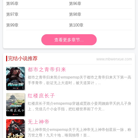
第95章
第96章
第97章
第98章
第99章
第100章
查看更多章节...
完结小说推荐
www.mbwenxue.com
都市之青帝归来
都市之青帝归来简介emspemsp关于都市之青帝归来天下第一高
手李青帝，欲证无上大道时，被天道算计，...
红楼庶长子
红楼庶长子简介emspemsp穿越成贾政小妾周姨娘早夭的儿子身
上，凭借几个小金手指，把红楼世界闹了个天...
无上神帝
无上神帝简介emspemsp关于无上神帝无上神帝创星辰一脉，称
万世之尊！九天十地，唯我独尊！首...