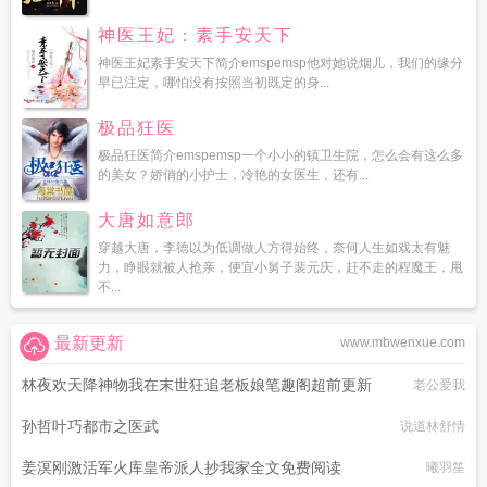
神医王妃：素手安天下
神医王妃素手安天下简介emspemsp他对她说烟儿，我们的缘分
早已注定，哪怕没有按照当初既定的身...
极品狂医
极品狂医简介emspemsp一个小小的镇卫生院，怎么会有这么多
的美女？娇俏的小护士，冷艳的女医生，还有...
大唐如意郎
穿越大唐，李德以为低调做人方得始终，奈何人生如戏太有魅
力，睁眼就被人抢亲，便宜小舅子裴元庆，赶不走的程魔王，甩
不...
最新更新
www.mbwenxue.com
林夜欢天降神物我在末世狂追老板娘笔趣阁超前更新
老公爱我
孙哲叶巧都市之医武
说道林舒情
姜溟刚激活军火库皇帝派人抄我家全文免费阅读
曦羽笙