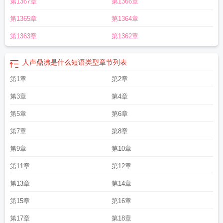
第1367章
第1366章
是什么意思解释一下
人声鼎沸描写声音的词语
人声鼎沸的意思
人声鼎沸写一句
话
人声鼎沸鼎力相助的鼎是什么意思
人声鼎沸是指什么意思
人声鼎沸的鼎和鼎
第1365章
第1364章
鼎大名的鼎意思一样吗
人声鼎沸是夸张吗
人声鼎沸的鼎怎么写
人声鼎沸的画面
的描写
人声鼎沸的读书声对不对
人声鼎沸想象到了什么画面
人声鼎沸形容声音
第1363章
第1362章
大
人声鼎沸的意思是啥
人声鼎沸想象一个画面
人声鼎沸的鼎是什么意思
人声
鼎沸想到了什么画面
沸腾起来了
人声鼎沸我想到了什么画面
人声鼎沸怎么造句
人声鼎沸是什么短语类型
章节列表
四年级
人声鼎沸形容声音大吗
人声鼎沸的鼎一共有多少画
人声鼎沸中沸的意
思
第1章
人声鼎沸时我最想你原句
人声鼎沸造句四年级简单一点的
第2章
人声鼎沸的画面描
写
人声鼎沸的鼎笔画顺序
人声鼎沸想到的画面是什么
人声鼎沸的沸是什么意
第3章
第4章
思
人声鼎沸的鼎解释
人声鼎沸写画面
人声鼎沸是褒义还是贬义
人声鼎沸和锣
鼓喧天的区别
人声鼎沸的鼎有多少画
人声鼎沸的词语意思
人声鼎沸想象画面写
第5章
第6章
一段话
人声鼎沸形容什么
人声鼎沸是什么修辞手法
这种写法是
人声鼎沸造
第7章
第8章
句
人声鼎沸的鼎怎么写笔画
人声鼎沸的反义词义词是什么
人声鼎沸让你想到了
什么画面
人声鼎沸想象画面
人声鼎沸成语接龙
人声鼎沸的鼎的意思
人声鼎沸
第9章
第10章
是比喻还是夸张
人声鼎沸和人群又沸腾起来可以体会到什么
人声鼎沸的四字词
第11章
第12章
语
人声鼎沸类似的成语
人声鼎沸的鼎和鼎盛时期的鼎意思一样吗
人声鼎沸意思
相近的词语
人声鼎沸是成语吗
人声鼎沸中的鼎是什么意思?
人声鼎沸是褒义词
第13章
第14章
还是贬义词
人声鼎沸处
人声鼎沸的鼎怎么解释
人声鼎沸的时候我最想你
人声
鼎沸画面
人声鼎沸的意思中鼎的意思
人声鼎沸的鼎是什么意思啊
人声鼎沸是什
第15章
第16章
么意思解释
人声鼎沸的读音
人声鼎沸用具体的情景表现出来
人声鼎沸的近义
第17章
第18章
词
人声鼎沸可以形容人多吗
人声鼎沸的画面20字
人声鼎沸中鼎沸的意思
人声