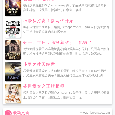
极品妖孽混花都简介emspemsp关于极品妖孽混花都门派传承，
身世神秘，控灵兽，持神针，妖孽宋二偶遇...
神豪从打赏主播两亿开始
神豪从打赏主播两亿开始简介emspemsp关于神豪从打赏主播两
亿开始神豪系统开启当前系统等...
分手五年后：我挺着孕肚，他疯了
优雅疯批伪君子vs温柔娇贵小狐狸温梨年少无知，只因喜欢徐舟
野，想方设法追不到就砸钱砸他自尊。时过境迁，她落难...
斗罗之凌天绝世
尽量遵循原著设定，改动根据需要，幅度不大！主角杀伐果断，
开局遵从原有社会关系！主角觉醒传国玉玺辅助类和天问剑...
盛世贵女之王牌相师
盛世贵女之王牌相师简介emspemsp关于盛世贵女之王牌相师秦
烟只想当个学霸，回馈社会，报效祖国。无...
最新更新
www.mbwenxue.com