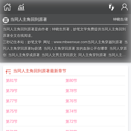
当同人主角回到原著
钟晓生
/著
当同人主角回到原著是由作者：钟晓生所著，妙笔文学免费提供当同人主角回到
原著全文在线阅读。
三秒记住本站：妙笔文学 网址：www.mbwenxue.com
当同人主角穿越到原著
当
同人主角穿回原著by剧透
当同人主角穿回原著 攻的血脉公开在哪章
当同人穿原
创
当同人主角穿成原著
当同人文男主穿回原文
同人主角穿到原著
当同人主角
穿回原著讲什么
当同人文男主穿回原著百度
当同人主角穿回原著by钟晓生百
度
当同人主角穿回原著TXT
当同人主角穿回原著 剧透
当同人主角穿回原著
当同人主角回到原著
最新章节
...
当同人主角穿回原著 作者钟晓生
当同人主角穿回原著的车
当同人主角穿回原
第81节
第80节
著 盘
当同人文男主穿回原著txt
当同人主角穿回原著TXT百度
当同人主角穿回原
著晋江
当同人主角穿回原著后
当同人主角穿回原著盘搜搜
当原著穿越同人
当
第79节
第78节
同人主角穿回原著百度
当同人文主角穿回原著
当同人主角穿回原著by钟晓生盘
搜搜
当同人主角穿回原著by钟晓生
当同人主角回到原著
当同人文主角穿进原
第77节
第76节
著
当同人主角穿进原著
当同人文主角穿越回原文
当同人文主穿回原著攻受
同
第75节
第74节
人主角穿到了原创文中子不语神鬼笔趣阁
同人文男主穿回原著
当同人主角穿回
原著txt
当同人主角穿回原著宝书网
当同人男主穿回原著
当同人主角穿回原著推
第73节
第72节
文
当同人主角穿越回原著txt
当同人主角穿回原著txt微盘