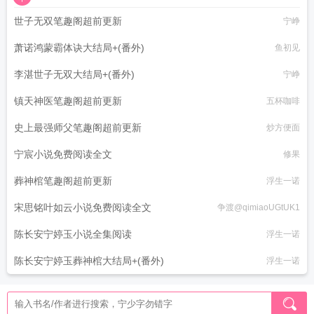
世子无双笔趣阁超前更新
宁峥
萧诺鸿蒙霸体诀大结局+(番外)
鱼初见
李湛世子无双大结局+(番外)
宁峥
镇天神医笔趣阁超前更新
五杯咖啡
史上最强师父笔趣阁超前更新
炒方便面
宁宸小说免费阅读全文
修果
葬神棺笔趣阁超前更新
浮生一诺
宋思铭叶如云小说免费阅读全文
争渡@qimiaoUGtUK1
陈长安宁婷玉小说全集阅读
浮生一诺
陈长安宁婷玉葬神棺大结局+(番外)
浮生一诺