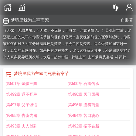
梦境里我为主宰而死
白宝
/著
（无cp，无限梦境，不无敌，不无脑，不爽文，介意者慎入。）灵魂转世后，你
还是之前的人吗？你应该承担前世作的恶吗？当灵魂被前世的冤孽纠缠时，你应
该如何面对？为了分辨鬼魂还是梦境，学会了控制梦境。每次做梦如同穿越一
样，真实的五感俱在。如果拥有这种能力，你会选择沉迷其中，还是回到现实？
个人真实灵异经历改编，欢迎一起梦中悟...
梦境主宰
主宰梦境从邂逅
斗罗梦境
主宰免费阅读
梦境中为你而留恋是什么歌曲
王者荣耀梦境主宰
梦境游戏主宰
鱼恒
斗罗梦境主宰
梦境主宰称号怎么获得
梦境主宰人的一切
梦境里我为主宰
梦境里我为主宰而死
最新章节
什么意思
梦境主宰陆圣
主宰梦境的神
神之时代我成了梦境主宰
梦境主宰林
第501章 试炼三阵
第500章 石碑传承
奇
梦境里我为主宰是什么歌
海贼王之梦境主宰
我在梦里为
梦境主宰称号要刷
多久
修仙我是梦境主宰
海贼之梦境主宰
梦境里我为主宰而死
我的梦境我做
第499章 遇不死鸟
第498章 灭门因果
主
梦境主宰漫画免费观看
梦境我做主
都市梦境主宰
梦境主宰陆圣漫画
梦境里
我为主宰而活
如何主宰自己的梦境
梦境主宰陆圣免费阅读
主宰自己的梦境
梦
第497章 父子谈话
第496章 没得商量
境主宰称号
第495章 告密内鬼
第494章 苦口婆心
第493章 夫人驾到
第492章 招不在新