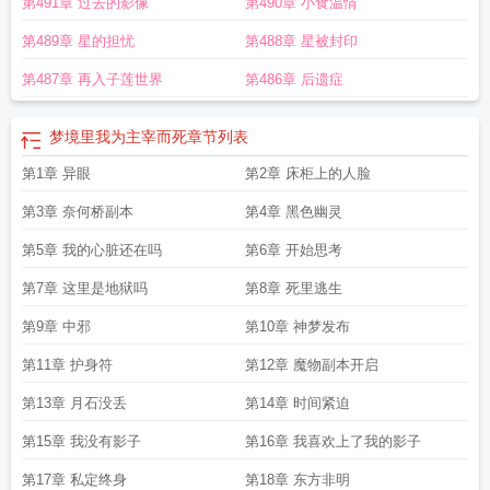
第491章 过去的影像
第490章 小食温情
第489章 星的担忧
第488章 星被封印
第487章 再入子莲世界
第486章 后遗症
梦境里我为主宰而死
章节列表
第1章 异眼
第2章 床柜上的人脸
第3章 奈何桥副本
第4章 黑色幽灵
第5章 我的心脏还在吗
第6章 开始思考
第7章 这里是地狱吗
第8章 死里逃生
第9章 中邪
第10章 神梦发布
第11章 护身符
第12章 魔物副本开启
第13章 月石没丢
第14章 时间紧迫
第15章 我没有影子
第16章 我喜欢上了我的影子
第17章 私定终身
第18章 东方非明