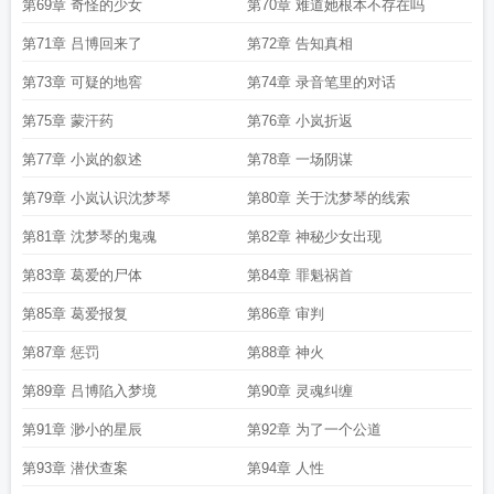
第69章 奇怪的少女
第70章 难道她根本不存在吗
第71章 吕博回来了
第72章 告知真相
第73章 可疑的地窖
第74章 录音笔里的对话
第75章 蒙汗药
第76章 小岚折返
第77章 小岚的叙述
第78章 一场阴谋
第79章 小岚认识沈梦琴
第80章 关于沈梦琴的线索
第81章 沈梦琴的鬼魂
第82章 神秘少女出现
第83章 葛爱的尸体
第84章 罪魁祸首
第85章 葛爱报复
第86章 审判
第87章 惩罚
第88章 神火
第89章 吕博陷入梦境
第90章 灵魂纠缠
第91章 渺小的星辰
第92章 为了一个公道
第93章 潜伏查案
第94章 人性