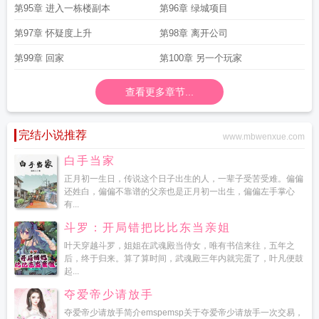
第95章 进入一栋楼副本
第96章 绿城项目
第97章 怀疑度上升
第98章 离开公司
第99章 回家
第100章 另一个玩家
查看更多章节...
完结小说推荐
www.mbwenxue.com
白手当家
正月初一生日，传说这个日子出生的人，一辈子受苦受难。偏偏
还姓白，偏偏不靠谱的父亲也是正月初一出生，偏偏左手掌心
有...
斗罗：开局错把比比东当亲姐
叶天穿越斗罗，姐姐在武魂殿当侍女，唯有书信来往，五年之
后，终于归来。算了算时间，武魂殿三年内就完蛋了，叶凡便鼓
起...
夺爱帝少请放手
夺爱帝少请放手简介emspemsp关于夺爱帝少请放手一次交易，