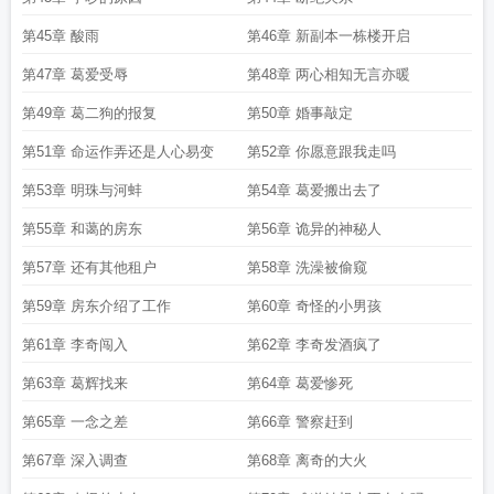
第45章 酸雨
第46章 新副本一栋楼开启
第47章 葛爱受辱
第48章 两心相知无言亦暖
第49章 葛二狗的报复
第50章 婚事敲定
第51章 命运作弄还是人心易变
第52章 你愿意跟我走吗
第53章 明珠与河蚌
第54章 葛爱搬出去了
第55章 和蔼的房东
第56章 诡异的神秘人
第57章 还有其他租户
第58章 洗澡被偷窥
第59章 房东介绍了工作
第60章 奇怪的小男孩
第61章 李奇闯入
第62章 李奇发酒疯了
第63章 葛辉找来
第64章 葛爱惨死
第65章 一念之差
第66章 警察赶到
第67章 深入调查
第68章 离奇的大火