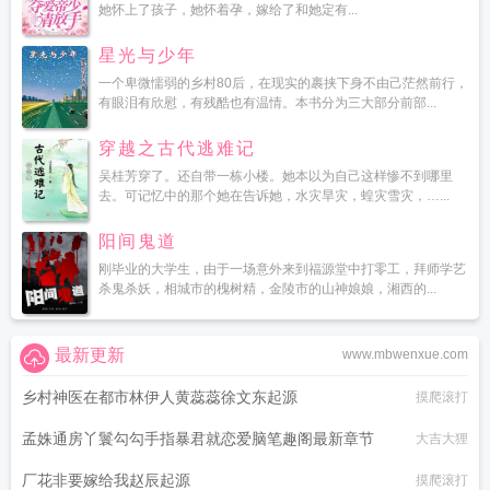
她怀上了孩子，她怀着孕，嫁给了和她定有...
星光与少年
一个卑微懦弱的乡村80后，在现实的裹挟下身不由己茫然前行，
有眼泪有欣慰，有残酷也有温情。本书分为三大部分前部...
穿越之古代逃难记
吴桂芳穿了。还自带一栋小楼。她本以为自己这样惨不到哪里
去。可记忆中的那个她在告诉她，水灾旱灾，蝗灾雪灾，…...
阳间鬼道
刚毕业的大学生，由于一场意外来到福源堂中打零工，拜师学艺
杀鬼杀妖，相城市的槐树精，金陵市的山神娘娘，湘西的...
最新更新
www.mbwenxue.com
乡村神医在都市林伊人黄蕊蕊徐文东起源
摸爬滚打
孟姝通房丫鬟勾勾手指暴君就恋爱脑笔趣阁最新章节
大吉大狸
厂花非要嫁给我赵辰起源
摸爬滚打