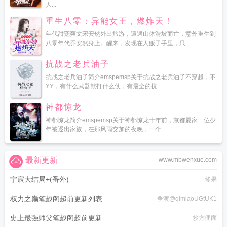
人...
重生八零：异能女王，燃炸天！
年代甜宠爽文宋安然外出旅游，遭遇山体滑坡而亡，意外重生到
八零年代乔安然身上。醒来，发现在人贩子手里，只...
抗战之老兵油子
抗战之老兵油子简介emspemsp关于抗战之老兵油子不穿越，不
YY，有什么武器就打什么仗，有最全的抗...
神都惊龙
神都惊龙简介emspemsp关于神都惊龙十年前，京都夏家一位少
年被逐出家族，在那风雨交加的夜晚，一个...
最新更新
www.mbwenxue.com
宁宸大结局+(番外)
修果
权力之巅笔趣阁超前更新列表
争渡@qimiaoUGtUK1
史上最强师父笔趣阁超前更新
炒方便面