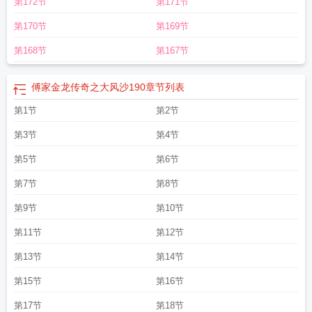
第172节
第171节
奇含烟挨打
傅家金龙传奇之大风沙TXT
傅家金龙传奇之大风沙免费阅读
傅家金
龙传奇七部顺序
第170节
第169节
第168节
第167节
傅家金龙传奇之大风沙190
章节列表
第1节
第2节
第3节
第4节
第5节
第6节
第7节
第8节
第9节
第10节
第11节
第12节
第13节
第14节
第15节
第16节
第17节
第18节