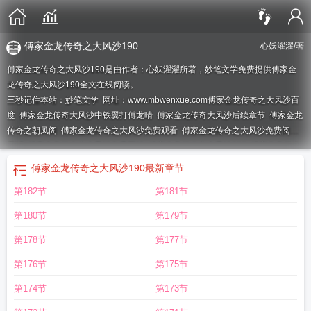
傅家金龙传奇之大风沙190
心妖濯濯
/著
傅家金龙传奇之大风沙190是由作者：心妖濯濯所著，妙笔文学免费提供傅家金
龙传奇之大风沙190全文在线阅读。
三秒记住本站：妙笔文学 网址：www.mbwenxue.com
傅家金龙传奇之大风沙百
度
傅家金龙传奇大风沙中铁翼打傅龙晴
傅家金龙传奇大风沙后续章节
傅家金龙
传奇之朝凤阁
傅家金龙传奇之大风沙免费观看
傅家金龙传奇之大风沙免费阅读
天域
傅家金龙传奇之大风沙免费网址
傅家金龙传奇之大风沙209
傅家金龙传奇
原名
傅家金龙传奇之大风沙好看吗
傅家金龙传奇之大风沙完结
傅家金龙传奇之
傅家金龙传奇之大风沙190
最新章节
大风沙晋江
傅家金龙传奇之大风沙青峰书院
傅家金龙传奇之大风沙 番外
傅家
第182节
第181节
金龙传奇挨打
傅家金龙传奇之大风沙在线阅读
傅家金龙传奇大风沙剧透
傅家金
龙传奇之大风沙傅龙玉云岚
傅家金龙传奇
傅家金龙令大风沙
傅家金龙传奇之大
第180节
第179节
风沙完整版免费阅读
傅家金龙传奇前传
傅家金龙传奇之大风沙190
傅家金龙传
奇之朝凤阁顶点
傅家金龙传奇之大风沙坝上桃花
傅家金龙传奇吊打龙星
傅家金
第178节
第177节
龙传奇之大风沙全文免费
傅家金龙传奇之大风沙离家出走
傅家金龙传奇之大风
第176节
第175节
沙打哭小莫
傅家金龙传奇儿时
傅家金龙传奇之大风沙免费阅读209章网址
傅家
金龙传奇之大风沙免费
傅家金龙传奇大风沙结局
傅家金龙传奇之大风沙第34
第174节
第173节
章
傅家金龙传奇之大风沙免费阅读209
傅家金龙传奇之大风沙番外
傅家金龙传