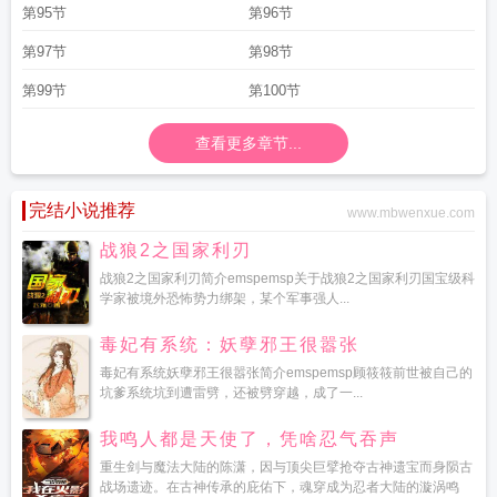
第95节
第96节
第97节
第98节
第99节
第100节
查看更多章节...
完结小说推荐
www.mbwenxue.com
战狼2之国家利刃
战狼2之国家利刃简介emspemsp关于战狼2之国家利刃国宝级科
学家被境外恐怖势力绑架，某个军事强人...
毒妃有系统：妖孽邪王很嚣张
毒妃有系统妖孽邪王很嚣张简介emspemsp顾筱筱前世被自己的
坑爹系统坑到遭雷劈，还被劈穿越，成了一...
我鸣人都是天使了，凭啥忍气吞声
重生剑与魔法大陆的陈潇，因与顶尖巨擘抢夺古神遗宝而身陨古
战场遗迹。在古神传承的庇佑下，魂穿成为忍者大陆的漩涡鸣