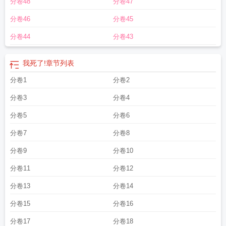
分卷48
分卷47
分卷46
分卷45
分卷44
分卷43
我死了!
章节列表
分卷1
分卷2
分卷3
分卷4
分卷5
分卷6
分卷7
分卷8
分卷9
分卷10
分卷11
分卷12
分卷13
分卷14
分卷15
分卷16
分卷17
分卷18