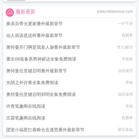
最新更新
www.mbwenxue.com
换亲后带火婆家番外最新章节
一叶千舟
仙人就该是这样番外最新章节
真费事
奥特曼开门啊是我老人迦番外最新章节
老人迦Oz
重生08装备系男神翟达全集免费阅读
辛老板
奥特曼任意键启明番外最新章节
说的道理
光阴之外许青全集免费阅读
耳根
奥特曼任意键启明祁明全集免费阅读
说的道理
许青笔趣阁在线阅读
耳根
庄霖笔趣阁在线阅读
真费事
团宠小福星扛着粮仓去逃荒番外最新章节
废话薯条