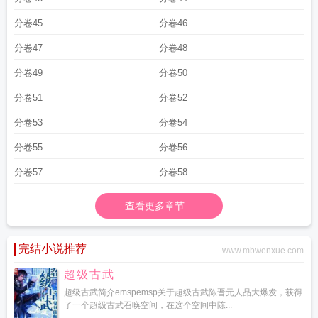
分卷45
分卷46
分卷47
分卷48
分卷49
分卷50
分卷51
分卷52
分卷53
分卷54
分卷55
分卷56
分卷57
分卷58
查看更多章节...
完结小说推荐
www.mbwenxue.com
超级古武
超级古武简介emspemsp关于超级古武陈晋元人品大爆发，获得
了一个超级古武召唤空间，在这个空间中陈...