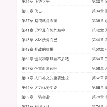
第29章 正统之争
第30章
第33章 伏击
第34章
第37章 赵鸿就是希望
第38章
第41章 记得遵守契约精神
第42章
第45章 区区妖兽而已
第46章
第49章 死战的效果
第50章
第53章 也就和潘凤差不多吧
第54章
第57章 任重而道远啊
第58章
第61章 人口补充的重要途径
第62章
第65章 火力优势学说
第66章
第69章 一骑突袭
第70章
第73章 丝绸之路
第74章