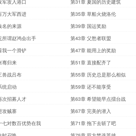
 敌军攻入港口
第31章 夏国的历史建筑
 百万大军西进
第35章 草船火烧洛伦
 族名的来源
第39章 国运奖励
 无所谓赵鸿会出手
第43章 父愁者联盟
 看我一个滑铲
第47章 能用上的奖励
 张骞归来
第51章 直接配齐了
 三兽战吕布
第55章 历史总是那么相似
 系统启动
第59章 还不能享受
 再次招募人才
第63章 希望能早点擂台战
 进攻贼寨
第67章 完美的潜入
 十七对数百优势在我
第71章 拖下去斩了吧
 临时召唤
第75章 双方禁选英雄