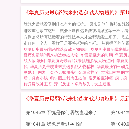
了沉思。直播观众
次出现的大明战神
《华夏历史最弱?我来挑选参战人物短剧》第10
希望！可赵鸿完全
胜战之后就没受到什么有力的抵抗。 原来是他们将那条战
才卡片！ 
进攻重心放在这里，就会不断向这条战线增派援军一样，看
方则是将所有还活着的特殊版本人才全都调集过来了。 现
走任何一个人，看样子是要将赵鸿给全歼。 从直播间的俯视
华夏历史最弱我来挑选参战人物短剧
华夏历史最弱我来挑
夏历史最弱?我来挑选参战人物
华夏最强大的时期
华夏历
战人物 漫剧
华夏历史最弱?我来挑选参战人物短剧
华夏
代
华夏历史最弱我来挑选参战人物精校
华夏最强的王朝
撩她！
网游：金色天赋用来打金怎么样？
大荒山村里的大
后，赚点小钱
萌学园之我为圣战使
逆天鉴宝神瞳
疯，疯
转身嫁战神王爷
穿书反派：修为尽失，女主逆推
《华夏历史最弱?我来挑选参战人物短剧》最
第1045章 不愧是你们居然嗑起来了
第104
第1041章 我也是看过兵书的
第104