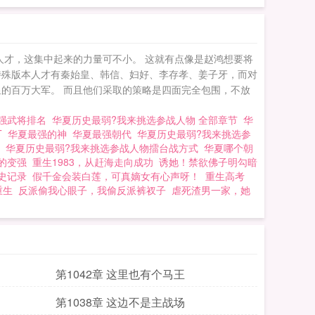
上将。不过对于第一
对是他们夏国崛起的
了写着曹贼二字的人
人才，这集中起来的力量可不小。 这就有点像是赵鸿想要将
特殊版本人才有秦始皇、韩信、妇好、李存孝、姜子牙，而对
的百万大军。 而且他们采取的策略是四面完全包围，不放
强武将排名
华夏历史最弱?我来挑选参战人物 全部章节
华
T
华夏最强的神
华夏最强朝代
华夏历史最弱?我来挑选参
费
华夏历史最弱?我来挑选参战人物擂台战方式
华夏哪个朝
的变强
重生1983，从赶海走向成功
诱她！禁欲佛子明勾暗
史记录
假千金会装白莲，可真嫡女有心声呀！
重生高考
重生
反派偷我心眼子，我偷反派裤衩子
虐死渣男一家，她
第1042章 这里也有个马王
第1038章 这边不是主战场