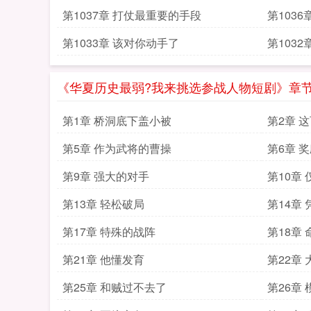
第1037章 打仗最重要的手段
第1036
第1033章 该对你动手了
第103
《华夏历史最弱?我来挑选参战人物短剧》章
第1章 桥洞底下盖小被
第2章 
第5章 作为武将的曹操
第6章 
第9章 强大的对手
第10章
第13章 轻松破局
第14章
第17章 特殊的战阵
第18章
第21章 他懂发育
第22章
第25章 和贼过不去了
第26章