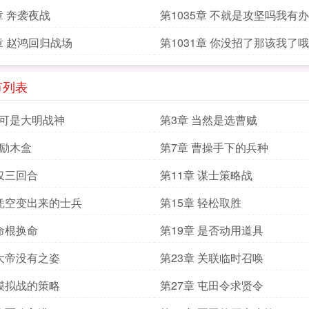
章 奔袭夜战
第1035章 不就是攻坚吗我有
2章 赵鸿回归战场
第1031章 你没招了那该我了哦
节列表
这可是大明战神
第3章 当然是选曹贼
奖励木盒
第7章 曹操手下的兵种
 仅三回合
第11章 谋士策略战
 凭空变出来的士兵
第15章 轻松取胜
 命根换命
第19章 是否动用道具
 大帝没有之姿
第23章 关联临时召唤
 模拟战的策略
第27章 屯田令求贤令