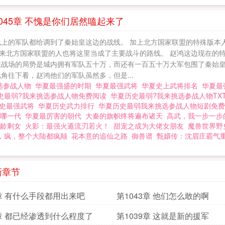
看见赵鸿选项的时候都惊呆了，纷纷劝阻他赶紧选择无双
这个称谓更是难以置信，毕竟是被冠以战神这个称号，绝
45章 不愧是你们居然嗑起来了
不受观众的影响，在一片骂声当中，毅然决然地伸手拿下
线上的军队都给调到了秦始皇这边的战线。 加上北方国家联盟的特殊版本
华夏历史最弱？我来挑选参战人物
来北方国家联盟的人也将这里当成了主要战斗的路线。 赵鸿这边现在的
在战场的局势是城内拥有军队五十万，而还有一百五十万大军包围了秦始皇
角往下看，赵鸿他们的军队虽然多，但是...
选参战人物
华夏最强盛的时期
华夏最强武将
华夏史上武将排名
华夏最
史最弱?我来挑选参战人物免费阅读
华夏历史最弱?我来挑选参战人物TX
历史最强武将
华夏历史武力排行
华夏历史最弱我来挑选参战人物短剧免
是哪一代
华夏最厉害的朝代
大秦的旗帜终将遍布诸天
高武，我一步一步
龄剩女
火影：最强火遁流刃若火！
甜宠之成为大佬女朋友
魔兽世界野
，疯，整个大陆都疯颠
花本意的追仙之路
御兽谱
甄嬛传：沈眉庄霸气
新章节
4章 有什么手段都用出来吧
第1043章 他们怎么敢的啊
0章 都已经渗透到什么程度了
第1039章 这就是新的援军