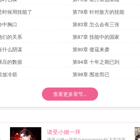
 是时候用技能了
第79章 针对敌方的技能
 命中胸口
第83章 怎么会有三张
 他们的关系
第87章 技能中的国家
 有什么阴谋
第90章 倭寇来袭
 碾压的数据
第94章 十年之期已到
 暗放冷箭
第98章 围攻而已
查看更多章节...
请受小婿一拜
昔
请受小婿一拜简介emspemsp杜飞宇流落