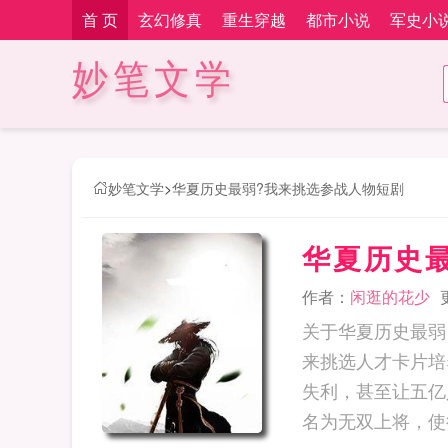
首 页
玄幻修真
重生穿越
都市小说
军史小
妙笔文学
妙笔文学
>
华夏历史最弱?我来挑选参战人物短剧
华夏历史
作者：
闲逛的花少
关于华夏历史最弱
来挑选人才卡片培
失利，甚至让五亿
名为无双上将，使