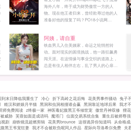
庭
海外八年，终于成为财势傲世一方的人
拳
物。现在他王者归来，曾经欺辱过他的人
准备好他的报复了吗？PO18小说网
（mpo18xswcom）提供请受小婿一拜最新
给
章节全文免费阅读！。...
阿姨，请自重
者
铁血男儿入住美姨家，命运之轮悄然转
星
动。面对现实的困境挑战，他一路狂飙勇
农
闯天涯。在这情缘与事业交织的道路上，
探
总是有佳人相伴左右，乱了男人的心扉，
喜
暖了岁月的长河。漫漫江湖路，情义两茫
，
茫。在经历波谲云诡的世事变迁后，他以
成
铁血柔情征服四方。而那位贤淑温暖的红
土
颜，不仅融化了他冰冷的心，更让他明白
回到末日降临我重生了
冷心
折下高岭之花后悔
花美男事件骚动
兔子
有
真正可贵的女人，是历经生活磨...
容
糙汉和娇娘月半猫
黑洞和虫洞相撞谁会赢
黑洞靠近地球后果
我才
的
绾师免费阅读
z终极一家
神医毒妃腹黑王爷倾世宠
傲世丹神双修
狸花
二
播被威胁
芙蓉如面是成语吗
魔塔门
位面交易系统合集
重生后被师尊强
开
电视剧
崩铁镜流超燃剪辑
花美男brounce
这很诡异你知道吗
从命格成
迈
妃腹黑王爷宠狂妻
我才不会被欺负呢同人作品
星际向导洛希尔免费
夫