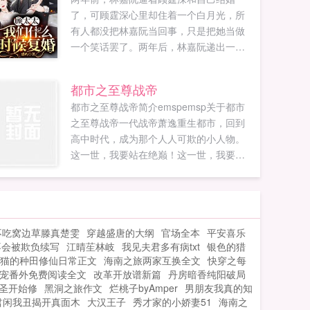
了，可顾霆深心里却住着一个白月光，所
有人都没把林嘉阮当回事，只是把她当做
一个笑话罢了。两年后，林嘉阮递出一纸
离婚协议书顾霆深，我们离婚吧，我净身
出户。顾霆深一开始只以为她在玩欲擒故
都市之至尊战帝
纵的把戏，后来他发现不是，顾霆深开始
都市之至尊战帝简介emspemsp关于都市
慌了，林嘉阮，你敢离婚？林嘉阮别整那
之至尊战帝一代战帝萧逸重生都市，回到
些有的没的，赶紧和我去把离婚证给领
高中时代，成为那个人人可欺的小人物。
了。听说外甥在追林嘉阮，顾霆深坐不住
这一世，我要站在绝巅！这一世，我要弥
了，他开始穷追猛打，锲而不舍的追妻火
补所有遗憾！...
葬场之路。顾霆深顾太太，我们什么时候
复婚？林嘉阮一边去，复什么婚，我现在
不需要爱情，只想搞事业，涨粉他不香
吗？阅读指南1顾霆深高冷傲娇×林嘉阮想
不吃窝边草滕真楚雯
穿越盛唐的大纲
官场全本
平安喜乐
涨粉搞事业2虐妻一时爽，追妻火葬场如果
不会被欺负续写
江晴苼林岐
我见夫君多有病txt
银色的猎
您喜欢顾太太，我们什么时候复婚，别忘
猫的种田修仙日常正文
海南之旅两家互换全文
快穿之每
记分享给朋友...
宠番外免费阅读全文
改革开放谱新篇
丹房暗香纯阳破局
圣开始修
黑洞之旅作文
烂桃子byAmper
男朋友我真的知
君闲我丑揭开真面木
大汉王子
秀才家的小娇妻51
海南之