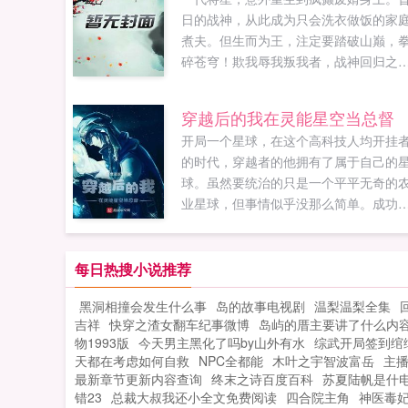
日的战神，从此成为只会洗衣做饭的家
煮夫。但生而为王，注定要踏破山巅，
碎苍穹！欺我辱我叛我者，战神回归之
日，你们的鲜血必当染红整片华夏的天
空！如果您喜欢狂婿战神，别忘记分享
穿越后的我在灵能星空当总督
朋友...
开局一个星球，在这个高科技人均开挂
的时代，穿越者的他拥有了属于自己的
球。虽然要统治的只是一个平平无奇的
业星球，但事情似乎没那么简单。成功
索到新世界，正在投放灵能检测装置恭
您，您是第一位发现此世界的人类公民
您有权为这个世界进行编号您身份已生
每日热搜小说推荐
成功，请随时注意世界扰动程度遭遇本
黑洞相撞会发生什么事
岛的故事电视剧
温梨温梨全集
神秘力量抵抗，正在规避这个世界居然
吉祥
快穿之渣女翻车纪事微博
岛屿的厝主要讲了什么内
本土的神秘力量，希望不会是什么危险
物1993版
今天男主黑化了吗by山外有水
综武开局签到绾
世界吧。与此同时，雾都拉起了响亮的
天都在考虑如何自救
NPC全都能
木叶之宇智波富岳
主
级警报声。当前世界扰动度2文明古神分
最新章节更新内容查询
终末之诗百度百科
苏夏陆帆是什
世界，古圣创造生灵，人类从星球出发
错23
总裁大叔我还小全文免费阅读
四合院主角
神医毒