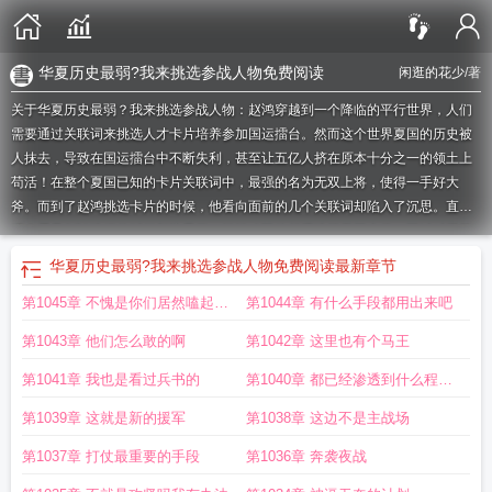
华夏历史最弱?我来挑选参战人物免费阅读
闲逛的花少
/著
关于华夏历史最弱？我来挑选参战人物：赵鸿穿越到一个降临的平行世界，人们
需要通过关联词来挑选人才卡片培养参加国运擂台。然而这个世界夏国的历史被
人抹去，导致在国运擂台中不断失利，甚至让五亿人挤在原本十分之一的领土上
苟活！在整个夏国已知的卡片关联词中，最强的名为无双上将，使得一手好大
斧。而到了赵鸿挑选卡片的时候，他看向面前的几个关联词却陷入了沉思。直播
观众看见赵鸿选项的时候都惊呆了，纷纷劝阻他赶紧选择无双上将。不过对于第
一次出现的大明战神这个称谓更是难以置信，毕竟是被冠以战神这个称号，绝对
华夏历史最弱?我来挑选参战人物免费阅读
最新章节
是他们夏国崛起的希望！可赵鸿完全不受观众的影响，在一片骂声当中，毅然决
第1045章 不愧是你们居然嗑起来
第1044章 有什么手段都用出来吧
然地伸手拿下了写着曹贼二字的人才卡片！
华夏最强大的时期
华夏历史最弱我来
挑选参战人物短剧免费
华夏最强朝代
华夏历史武力排行
华夏历史最弱?我来挑
了
第1043章 他们怎么敢的啊
第1042章 这里也有个马王
选参战人物短剧
华夏历史最弱我来挑选参战人物
华夏哪个朝代
华夏最强武将排
名
华夏历史最弱?我来挑选参战人物 漫剧
华夏史上武将排名
华夏最强的神
华
第1041章 我也是看过兵书的
第1040章 都已经渗透到什么程度
夏最厉害的朝代
华夏历史最弱我来挑选参战人物短剧
华夏历史最弱?我来挑选参
了
第1039章 这就是新的援军
第1038章 这边不是主战场
战人物免费阅读
华夏历史最弱?我来挑选参战人物
华夏历史最弱?我来挑选参战
人物擂台战方式
华夏历史最弱我来挑选参战人物精校
华夏最强的王朝是哪一
第1037章 打仗最重要的手段
第1036章 奔袭夜战
代
华夏历史最弱?我来挑选参战人物TXT
华夏历史最弱我来挑选参战人物笔趣