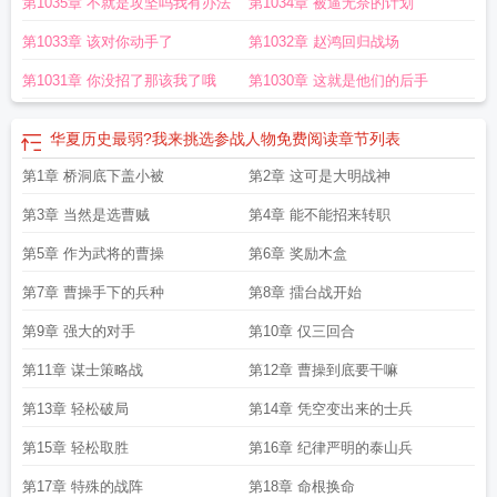
第1035章 不就是攻坚吗我有办法
第1034章 被逼无奈的计划
阁
华夏历史最强武将
华夏最强盛的时期
华夏历史最弱?我来挑选参战人物 全部
章节
华夏最强武将
第1033章 该对你动手了
第1032章 赵鸿回归战场
第1031章 你没招了那该我了哦
第1030章 这就是他们的后手
华夏历史最弱?我来挑选参战人物免费阅读
章节列表
第1章 桥洞底下盖小被
第2章 这可是大明战神
第3章 当然是选曹贼
第4章 能不能招来转职
第5章 作为武将的曹操
第6章 奖励木盒
第7章 曹操手下的兵种
第8章 擂台战开始
第9章 强大的对手
第10章 仅三回合
第11章 谋士策略战
第12章 曹操到底要干嘛
第13章 轻松破局
第14章 凭空变出来的士兵
第15章 轻松取胜
第16章 纪律严明的泰山兵
第17章 特殊的战阵
第18章 命根换命