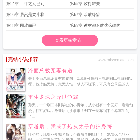
第94章 十年之期已到
第95章 攻打雄关
第96章 居然是要斗将
第97章 暗放冷箭
第98章 围攻而已
第99章 教材都不敢这么想的
查看更多章节...
完结小说推荐
www.mbwenxue.com
冷面总裁宠妻有道
关于冷面总裁宠妻有道传闻，S城最可怕的人就是阎氏总裁阎以
琛，他冷酷无情，毫无人性，杀人不眨眼，可只有公司里的人...
重生龙珠之异世争霸
孙天，一个刚二本刚毕业的小青年，从小就有一个爱好，看看动
漫，打打游戏，毕业后无所事事！却在一次车祸中不幸重生到
了...
穿越后，我成了炮灰太子的护身符
叶小瑶，瑶瑶不夜城老板，不夜城里的杠把子，她怎么也想不