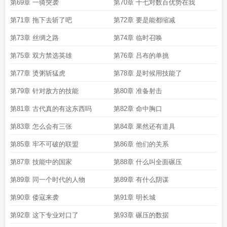
第69章 一骑突袭
第70章 十七对数百优势在我
第71章 拖下去斩了吧
第72章 要是能都缩减
第73章 丝绸之路
第74章 临时召唤
第75章 双方禁选英雄
第76章 吕布的单挑
第77章 烫粥斩猛虎
第78章 是时候用技能了
第79章 针对敌方的技能
第80章 准备射击
第81章 古代真的有这东西吗
第82章 命中胸口
第83章 怎么会有三张
第84章 果然还有道具
第85章 牢不可破的联盟
第86章 他们的关系
第87章 技能中的国家
第88章 什么叫全面碾压
第89章 同一个时代的人物
第89章 有什么阴谋
第90章 倭寇来袭
第91章 明长城
第92章 这下专业对口了
第93章 碾压的数据