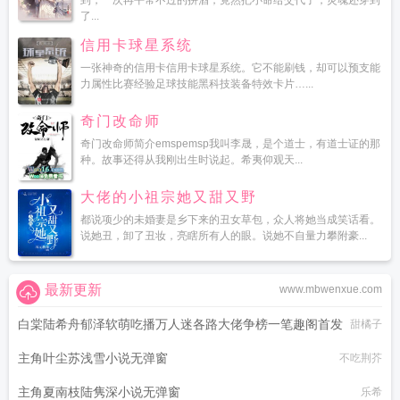
到，一次再平常不过的拼酒，竟然把小命给交代了，灵魂还穿到
了...
信用卡球星系统
一张神奇的信用卡信用卡球星系统。它不能刷钱，却可以预支能
力属性比赛经验足球技能黑科技装备特效卡片…...
奇门改命师
奇门改命师简介emspemsp我叫李晟，是个道士，有道士证的那
种。故事还得从我刚出生时说起。希夷仰观天...
大佬的小祖宗她又甜又野
都说项少的未婚妻是乡下来的丑女草包，众人将她当成笑话看。
说她丑，卸了丑妆，亮瞎所有人的眼。说她不自量力攀附豪...
最新更新
www.mbwenxue.com
白棠陆希舟郁泽软萌吃播万人迷各路大佬争榜一笔趣阁首发
甜橘子
主角叶尘苏浅雪小说无弹窗
不吃荆芥
主角夏南枝陆隽深小说无弹窗
乐希