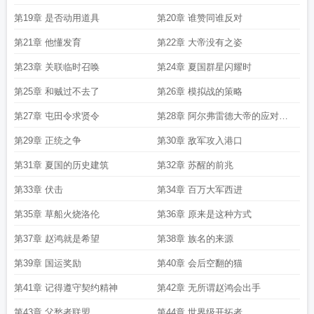
第19章 是否动用道具
第20章 谁赞同谁反对
第21章 他懂发育
第22章 大帝没有之姿
第23章 关联临时召唤
第24章 夏国群星闪耀时
第25章 和贼过不去了
第26章 模拟战的策略
第27章 屯田令求贤令
第28章 阿尔弗雷德大帝的应对方
法
第29章 正统之争
第30章 敌军攻入港口
第31章 夏国的历史建筑
第32章 苏醒的前兆
第33章 伏击
第34章 百万大军西进
第35章 草船火烧洛伦
第36章 原来是这种方式
第37章 赵鸿就是希望
第38章 族名的来源
第39章 国运奖励
第40章 会后空翻的猫
第41章 记得遵守契约精神
第42章 无所谓赵鸿会出手
第43章 父愁者联盟
第44章 世界级开拓者