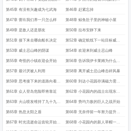
实
手
第45章 有没有兴趣成为七武海
第46章 赶紧忘掉
第47章 蕾玖我们养一只怎么样
第48章 鲸鱼肚子里的神秘小屋
第49章 是敌人还是朋友
第50章 拉布安静下来
第51章 接下来去哪由船长决定
第52章 确定航线下一站目标威士
忌山峰
第53章 威士忌山峰的阴谋
第54章 欢迎来到威士忌山峰
第55章 奇怪的小镇欢迎会开始
第56章 告诉我伊卡莱姆为什么要
这样做
第57章 最讨厌被人利用
第58章 离开威士忌山峰击碎风暴
第59章 思考接下来的道路向着小
第60章 到达小花园存满磁力需要
花园进发
一年
第61章 众人登岛危险即将靠近
第62章 小花园内的战士出现东利
出场
第63章 火山喷发维持了九十九年
第64章 势均力敌的巨人之战开始
的约定出现
第65章 热息太阳之盾
第66章 无奈停留一年努力提升实
力
第67章 时光流逝命运齿轮开始转
第68章 小花园内的新人草帽一伙