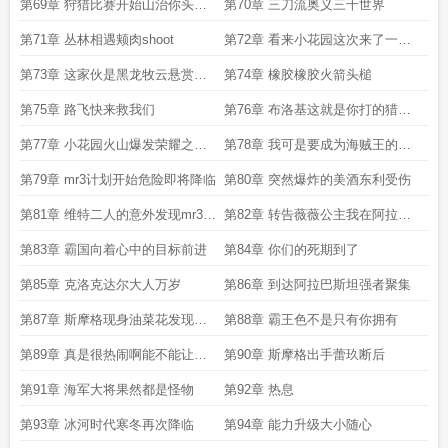
动
登岛
第69章 狩猎比赛开始山治你头发
第70章 三刀流奥义三千世界
怎么变成粉色了
第71章 丛林相遇颊肉shoot
第72章 看来小花园这次来了一群
有意思的家伙
第73章 这家伙是黑龙牧云悬赏金
第74章 橡胶橡胶火箭头槌
两亿的大海贼
第75章 路飞快来救我们
第76章 布洛基这就是你打的猎物
吗会不会少了一点
第77章 小花园火山爆发荣耀之战
第78章 我可是要成为海贼王的男
再起
人
第79章 mr3计划开始危险即将降临
第80章 突然爆炸的美酒东利受伤
第81章 维特二人的意外发现mr3计
第82章 转告薇薇公主我在阿拉巴
划失败
斯坦等着她
第83章 霸国向着心中的目标前进
第84章 你们的死期到了
第85章 克洛克达尔大人万岁
第86章 到达阿拉巴斯坦强者聚集
第87章 斯摩格现身油菜花发现黑
第88章 霸王色不是只有你拥有
龙海贼团
第89章 真是很热闹啊能不能让我
第90章 斯摩格出手蕾玖断后
也加入你们
第91章 海军大将果然都是怪物
第92章 热息
第93章 冰河时代寒冬再次降临
第94章 能力升级大小随心