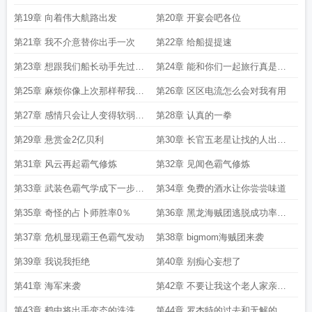
第19章 向着伟大航路出发
第20章 开宴会吧各位
第21章 我不介意替你出手一次
第22章 给船提提速
第23章 想跟我们船长动手先过我
第24章 能和你们一起旅行真是太
这一关
棒了
第25章 麻烦你像上次那样帮我一
第26章 区区电流怎么会对我有用
把
第27章 感情只会让人变得软弱无
第28章 认真的一拳
能
第29章 悬赏金2亿贝利
第30章 长官五老星让找的人出现
了
第31章 风云再起霸气修炼
第32章 见闻色霸气修炼
第33章 武装色霸气学成下一步伟
第34章 免费的酒水让你尝尝味道
大航路
第35章 奇怪的占卜师胜率0％
第36章 黑龙海贼团逃脱成功率
50％
第37章 危机显现霸王色霸气发动
第38章 bigmom海贼团来袭
第39章 我说我拒绝
第40章 别痴心妄想了
第41章 海军来袭
第42章 不要让我这个老人家亲自
动手
第43章 鹤中将出手变态的洗洗果
第44章 罗杰特的过去和无解的对