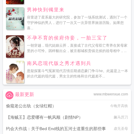
男神快到镯里来
容萱进了星系最大的研究院，参加了一场系统测试，遇到了一个
守护神似的男人，进行了一次又一次异世界旅游历险。如果您
喜...
不孕不育的侯府侍妾，一胎三宝了
一朝穿越，现代姑娘云荞，直接成了古代父母双亡寄养在舅母家
里的小可怜。因样貌出众，被京都城权贵镇北侯的祖母相中，...
南风恋现代版之秀才遇到兵
悬疑探案斗气冤家现代言情后期虐恋豪门争斗he。此篇是上一本
的古代篇的现代篇，男女主的性格和古代篇差不...
最新更新
www.mbwenxue.com
偷窥老公出轨（女绿红帽）
今晚开高铁
【海贼王】恋爱哪有一帆风顺（剧情NP）
飙马厉刀
约会大作战：关于Bed End线的五河士道重生的那些事
虚无圣母