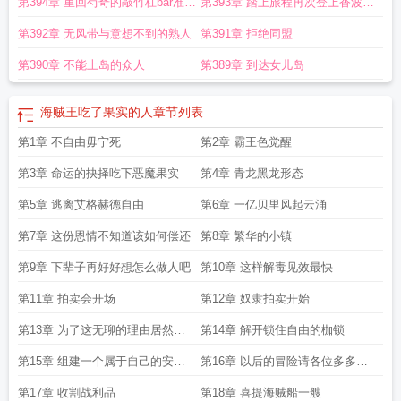
第394章 重回芍奇的敲竹杠bar准备
第393章 踏上旅程再次登上香波迪
进入新世界
群岛
第392章 无风带与意想不到的熟人
第391章 拒绝同盟
第390章 不能上岛的众人
第389章 到达女儿岛
海贼王吃了果实的人
章节列表
第1章 不自由毋宁死
第2章 霸王色觉醒
第3章 命运的抉择吃下恶魔果实
第4章 青龙黑龙形态
第5章 逃离艾格赫德自由
第6章 一亿贝里风起云涌
第7章 这份恩情不知道该如何偿还
第8章 繁华的小镇
第9章 下辈子再好好想怎么做人吧
第10章 这样解毒见效最快
第11章 拍卖会开场
第12章 奴隶拍卖开始
第13章 为了这无聊的理由居然出
第14章 解开锁住自由的枷锁
卖自己的良心
第15章 组建一个属于自己的安身
第16章 以后的冒险请各位多多指
之所
教
第17章 收割战利品
第18章 喜提海贼船一艘