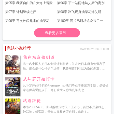
第95章 我要自由的在大海上冒险
第96章 下一站雨地与艾斯的离别
第97章 计划继续进行
第98章 路飞现身油菜花港艾斯与
斯摩格相遇
第99章 再次热闹起来的油菜花牧
第100章 阿拉巴斯坦这次来了一群
云现身沙漠之中
了不起的家伙
查看更多章节...
完结小说推荐
www.mbwenxue.com
我在东京修剑道
当一名中国人把日本剑道练到极致，并击败日本所有剑道高手
后。那会是什么样子？没错！我要用你们引以为傲的剑道，...
从斗罗开始打卡
从斗罗开始打卡简介emspemsp他们毕业于史莱克学院，是被长
辈老师喜爱的孩子。他们被世人称为史莱克七...
武道狂徒
本书23065436。影独醉微信瞰天下王者心，百战不屈枭雄志，
神武地，妖蛮乱，管你人族和妖蛮谁挡，杀谁！...