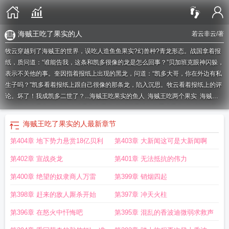
海贼王吃了果实的人
若云非云
/著
牧云穿越到了海贼王的世界，误吃人造鱼鱼果实?幻兽种?青龙形态。战国拿着报
纸，质问道：“谁能告我，这条和凯多很像的龙是怎么回事？”贝加班克眼神闪躲，
表示不关他的事。奎因指着报纸上出现的黑龙，问道：“凯多大哥，你在外边有私
生子吗？”凯多看着报纸上跟自己很像的那条龙，陷入沉思。牧云看着报纸上的评
论。坏了！我成凯多二世了？...
海贼王吃果实的鱼人
海贼王吃两个果实
海贼王
人吃了人人果实
海贼王人造果实有哪些
海贼王里谁吃了手术果实
海贼王吃果实
变美女
海贼王人造果实副作用
凯多的人造果实
凯多吃了人人果实
海贼王人造
海贼王吃了果实的人
最新章节
果实的发明家
海贼王吃了果实的人
海贼王鱼人吃果实
海贼王吃吃果实
海贼王
第404章 地下势力悬赏18亿贝利
第403章 大新闻这可是大新闻啊
人造果实缺点
海贼王吃了果实的人是不是不会游泳
凯多的人造恶魔果实
海贼王
人造果实
航海王人造果实
海贼王吃果实变成女人
成了凯多二世的儿子
海贼王
第402章 宣战炎龙
第401章 无法抵抗的伟力
人工果实
海贼王吃果实的人
海贼王吃了人人果实
海贼王人吃了人人果实会怎么
样
凯多的恶魔果实
成了凯多二世的
海贼王里谁吃了两个果实
海贼王谁吃了手
第400章 绝望的奴隶商人万雷
第399章 销烟四起
术果实
凯多是吃了人人果实的龙
海贼王最强人造果实
海贼吃人造果实
海贼王
第398章 赶来的敌人厮杀开始
第397章 冲天火柱
吃两颗果实
凯多人造恶魔果实
第396章 在怒火中忏悔吧
第395章 混乱的香波迪微弱求救声