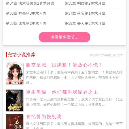
第34章 法术等级第1更求月票
第35章 明虚第2更求月票
第36章 神拳第3更求月票
第37章 落宝第1更求月票
第38章 四九第2更求月票
第39章 夫人第3更求月票
查看更多章节...
完结小说推荐
www.mbwenxue.com
搬空皇城，囤满粮！流放心不慌！
末世幸运者叶千岁，更是有幸得到了五个空间之一！其他四人结
伴来抢，那你们就都留下吧！五大空间合并时，带着叶千岁穿
越...
重生黑猫，他们都叫我诡异之主
异兽流不变人无感情戏林夜重生了，成为了大学校园里的一只流
浪小黑猫。好在他获得了一个加点面板，只要进食...
眷忆曾为挽别离
疯批女追男囚爱后，疯批男火葬场追妻。最倒霉的，是这个天下