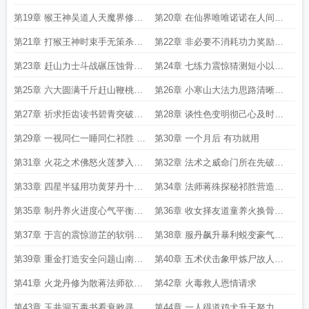
游芷以及熟妇张珑的故事
一单私联
第19章 猴王神吴道人天魔界修行
第20章 在仙界唯唯诺诺在人间重
体系 修神明之道换妖魔之血
拳出击
第21章 打猴王神时束手无策杀白
第22章 非必要不消耗功力奖励
骨小鬼一刀一个
4096功大的来了
第23章 赶山力士斗战碾压蚀骨四
第24章 七练力震惊猜测短小以及
色诱与惊吓
最后的用功
第25章 六大圆满千斤赶山鞭桃园
第26章 小寒山大法力思路清晰夜
六结义
半敲门
第27章 祈求拒齿读书碧青突破羡
第28章 谈性色变明彻己心及时行
艳
乐一视同仁
第29章 一视同仁一睡同仁祁胜 王
第30章 一个月后 有功就用
哥今晚来我房间
第31章 火花之术佛怒火莲梦入神
第32章 法术之威命门所在先破信
机天谴妖僧
仰再诛妖猴
第33章 四星半猛用功黄芽丹十六
第34章 法师蒋殊探秘祁胜营造丹
法
房黄芽大成不务正业张珑倾心
第35章 制丹养火进度心气平衡以
第36章 收女择友道童养火换骨脱
及道童人选
壳丹成同眠第一更
第37章 于言的震惊游芷的软弱张
第38章 服丹飙升暴利蜕变豪气出
珑的欢喜以及祁胜的大方
门第三更晚上还有两更
第39章 重金打造安全问题山南坊
第40章 五术伏击象甲炼尸故人大
市变卖丹药第四更还有一更
明朱赞以及财大气粗
第41章 火龙丹修为散蒋法师欲招
第42章 火毒救人恩情请求
揽待拒绝
第43章 玉井洞五毒书看衰败寻复
第44章 一人得道鸡犬升天努力修