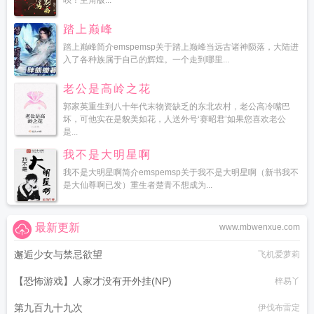
呗！主角版...
踏上巅峰
踏上巅峰简介emspemsp关于踏上巅峰当远古诸神陨落，大陆进
入了各种族属于自己的辉煌。一个走到哪里...
老公是高岭之花
郭家英重生到八十年代末物资缺乏的东北农村，老公高冷嘴巴
坏，可他实在是貌美如花，人送外号‘赛昭君’如果您喜欢老公
是...
我不是大明星啊
我不是大明星啊简介emspemsp关于我不是大明星啊（新书我不
是大仙尊啊已发）重生者楚青不想成为...
最新更新
www.mbwenxue.com
邂逅少女与禁忌欲望
飞机爱萝莉
【恐怖游戏】人家才没有开外挂(NP)
梓易丫
第九百九十九次
伊伐布雷定