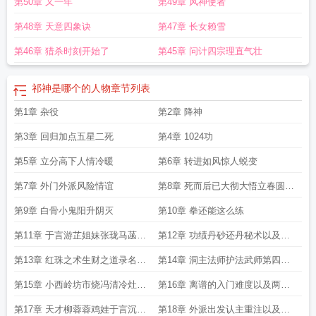
第50章 又一年
第49章 风神使者
第48章 天意四象诀
第47章 长女赖雪
第46章 猎杀时刻开始了
第45章 问计四宗理直气壮
祁神是哪个的人物
章节列表
第1章 杂役
第2章 降神
第3章 回归加点五星二死
第4章 1024功
第5章 立分高下人情冷暖
第6章 转进如风惊人蜕变
第7章 外门外派风险情谊
第8章 死而后已大彻大悟立春圆满
第七可期
第9章 白骨小鬼阳升阴灭
第10章 拳还能这么练
第11章 于言游芷姐妹张珑马菡随
第12章 功绩丹砂还丹秘术以及杂
从
役之苦与曙光
第13章 红珠之术生财之道录名弟
第14章 洞主法师护法武师第四气
子录功令牌
大成技 阴阳步真假身
第15章 小西岭坊市烧冯清冷灶小
第16章 离谱的入门难度以及两门
还丹功效以及图经衍义
小法术
第17章 天才柳蓉蓉鸡娃于言沉默
第18章 外派出发认主重注以及第