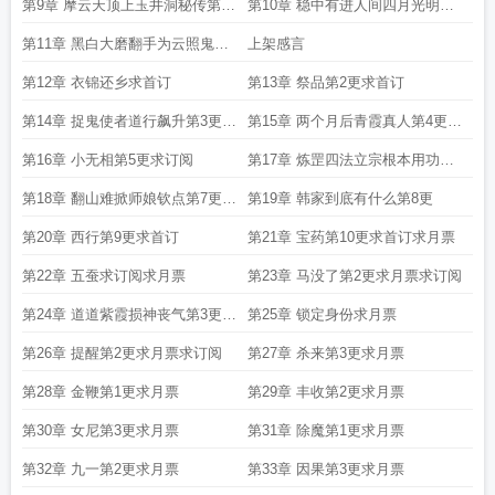
枝独秀
第9章 摩云天顶上玉井洞秘传第一
第10章 稳中有进人间四月光明顶
批班底
上一言不合今晚24点上架
第11章 黑白大磨翻手为云照鬼现
上架感言
形今天24点上架求首订
第12章 衣锦还乡求首订
第13章 祭品第2更求首订
第14章 捉鬼使者道行飙升第3更求
第15章 两个月后青霞真人第4更求
首订
首订
第16章 小无相第5更求订阅
第17章 炼罡四法立宗根本用功巨
万体系成型第6更求首订
第18章 翻山难掀师娘钦点第7更求
第19章 韩家到底有什么第8更
首订
第20章 西行第9更求首订
第21章 宝药第10更求首订求月票
第22章 五蚕求订阅求月票
第23章 马没了第2更求月票求订阅
第24章 道道紫霞损神丧气第3更求
第25章 锁定身份求月票
月票
第26章 提醒第2更求月票求订阅
第27章 杀来第3更求月票
第28章 金鞭第1更求月票
第29章 丰收第2更求月票
第30章 女尼第3更求月票
第31章 除魔第1更求月票
第32章 九一第2更求月票
第33章 因果第3更求月票