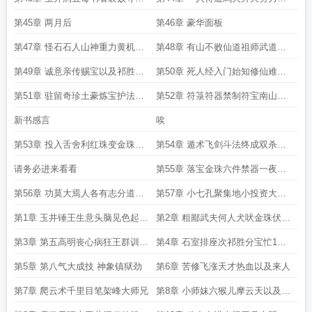
兴不服输以及私采砂矿
炼多多益善再次降神炽燃恶鬼
第45章 两月后
第46章 豪华面板
第47章 怪石石人山神重力黄机华
第48章 有山不败仙道祖师武道战
珠买命以及八卦云光帕
神武师姐妹美妇师徒明天五更
第49章 诚意亲传赐宝以及祁胜的
第50章 死人经入门始知修仙难难
无理要求明天五更求追读
难难第1更求追读
第51章 驻留奇珍土豪炼宝护法二
第52章 符箓符器禁制符宝南山蛮
十一天后第2更求追读
疆以及风雨欲来第3更
新书感言
唉
第53章 投入舌舍利红珠变金珠蛮
第54章 遁术飞剑斗法终成双杀落
疆有五宗 仙魔邪鬼毒第4更
宝第5更晚上还有一更
请务必进来看看
第55章 落宝金珠六件禁器一夜暴
富爽爽爽爽月底求月票
第56章 功莫大焉人各有志分道扬
第57章 小七孔聚集地小投资大回
镳一纸调令子子孙孙求月票
报悔不当初以及我主祁胜
第1章 玉井锤王生意头脑见色起意
第2章 粗鄙武夫何人犬吠金珠伏宝
好大洞府祁胜小儿求月票
搅散祥云一声剑来镇压二孟
第3章 第五高明丧心病狂王群训徒
第4章 石室排座次祁胜分宝忙1号0
驱物之术以及下院之说
点即31号24点上架
第5章 第八气大成技 神象镇狱劲
第6章 苦修飞涨天才热血以及来人
第7章 爬云术千里目笔架峰大师兄
第8章 小师妹六猴儿摩云天以及一