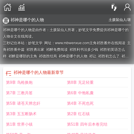
祁神是哪个的人物
土拨鼠仙人
/著
祁神是哪个的人物是由作者：土拨鼠仙人所著，妙笔文学免费提供祁神是哪个的
人物全文在线阅读。
三秒记住本站：妙笔文学 网址：www.mbwenxue.com
主角祁胜番外在线阅读
主
角祁胜番外篇
祁胜勇出家
祁醉免费阅读
祁胜利书法多少钱
祁胜初英语怎么
样
祁醉是哪部的主角
祁德胜结局
祁神是哪个的人物
祁让
祁胜初怎么了
祁胜
财医生
主角祁枫的
演员祁胜利
祁厅长经典语录胜天半子的的全句
主角叫祁
醉
祁醉百度百科
主角祁胜番外免费阅读
祁神是哪个的人物
最新章节
第9章 鸟枪换炮
第8章 无足轻重
第7章 三教共签
第6章 中饱私囊
第5章 请苍天辨忠奸
第4章 不死也死
第3章 五五断肠术
第2章 红石镇
第1章 世界小镇
第51章 四年后本卷完结