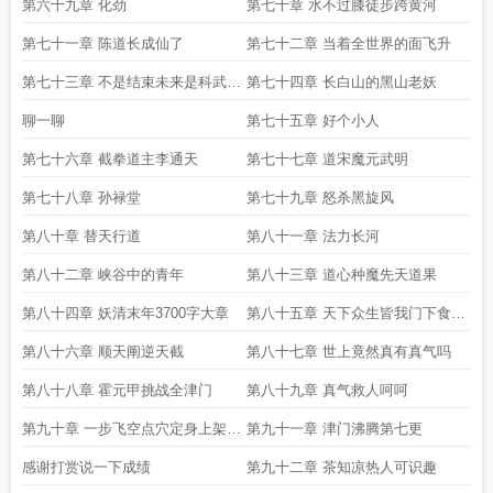
第六十九章 化劲
第七十章 水不过膝徒步跨黄河
第七十一章 陈道长成仙了
第七十二章 当着全世界的面飞升
第七十三章 不是结束未来是科武星
第七十四章 长白山的黑山老妖
河
聊一聊
第七十五章 好个小人
第七十六章 截拳道主李通天
第七十七章 道宋魔元武明
第七十八章 孙禄堂
第七十九章 怒杀黑旋风
第八十章 替天行道
第八十一章 法力长河
第八十二章 峡谷中的青年
第八十三章 道心种魔先天道果
第八十四章 妖清末年3700字大章
第八十五章 天下众生皆我门下食客
求月票求首订
第八十六章 顺天阐逆天截
第八十七章 世上竟然真有真气吗
第八十八章 霍元甲挑战全津门
第八十九章 真气救人呵呵
第九十章 一步飞空点穴定身上架第
第九十一章 津门沸腾第七更
六更
感谢打赏说一下成绩
第九十二章 茶知凉热人可识趣