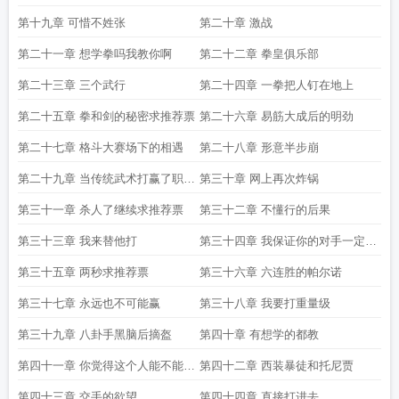
票
第十九章 可惜不姓张
第二十章 激战
第二十一章 想学拳吗我教你啊
第二十二章 拳皇俱乐部
第二十三章 三个武行
第二十四章 一拳把人钉在地上
第二十五章 拳和剑的秘密求推荐票
第二十六章 易筋大成后的明劲
第二十七章 格斗大赛场下的相遇
第二十八章 形意半步崩
第二十九章 当传统武术打赢了职业
第三十章 网上再次炸锅
拳手
第三十一章 杀人了继续求推荐票
第三十二章 不懂行的后果
第三十三章 我来替他打
第三十四章 我保证你的对手一定是
我
第三十五章 两秒求推荐票
第三十六章 六连胜的帕尔诺
第三十七章 永远也不可能赢
第三十八章 我要打重量级
第三十九章 八卦手黑脑后摘盔
第四十章 有想学的都教
第四十一章 你觉得这个人能不能上
第四十二章 西装暴徒和托尼贾
奥运会
第四十三章 交手的欲望
第四十四章 直接打进去