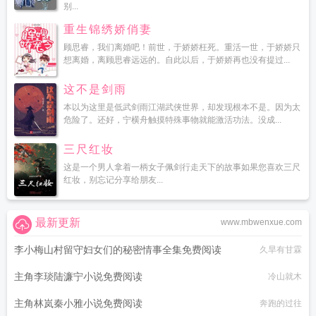
别...
重生锦绣娇俏妻
顾思睿，我们离婚吧！前世，于娇娇枉死。重活一世，于娇娇只
想离婚，离顾思睿远远的。自此以后，于娇娇再也没有提过...
这不是剑雨
本以为这里是低武剑雨江湖武侠世界，却发现根本不是。因为太
危险了。还好，宁横舟触摸特殊事物就能激活功法。没成...
三尺红妆
这是一个男人拿着一柄女子佩剑行走天下的故事如果您喜欢三尺
红妆，别忘记分享给朋友...
最新更新
www.mbwenxue.com
李小梅山村留守妇女们的秘密情事全集免费阅读
久旱有甘霖
主角李琰陆濂宁小说免费阅读
冷山就木
主角林岚秦小雅小说免费阅读
奔跑的过往