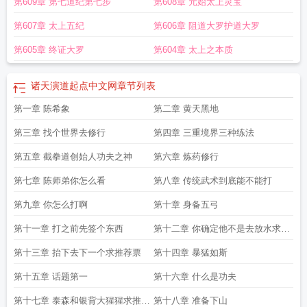
第609章 第七道纪第七步
第608章 元始太上灵宝
第607章 太上五纪
第606章 阻道大罗护道大罗
第605章 终证大罗
第604章 太上之本质
诸天演道起点中文网
章节列表
第一章 陈希象
第二章 黄天黑地
第三章 找个世界去修行
第四章 三重境界三种练法
第五章 截拳道创始人功夫之神
第六章 炼药修行
第七章 陈师弟你怎么看
第八章 传统武术到底能不能打
第九章 你怎么打啊
第十章 身备五弓
第十一章 打之前先签个东西
第十二章 你确定他不是去放水求推
荐票
第十三章 抬下去下一个求推荐票
第十四章 暴猛如斯
第十五章 话题第一
第十六章 什么是功夫
第十七章 泰森和银背大猩猩求推荐
第十八章 准备下山