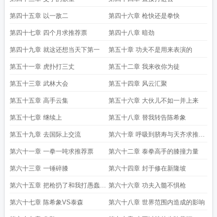
第四十五章 以一敌二
第四十六章 枪快还是拳快
第四十七章 四个月求推荐票
第四十八章 暗劲
第四十九章 就这还想当天下第一
第五十章 功夫不是用来表演的
第五十一章 虎扑打三丈
第五十二章 我来收你为徒
第五十三章 武林大会
第五十四章 风云汇聚
第五十五章 高手云集
第五十六章 大伙儿不如一并上来
第五十七章 继续上
第五十八章 替我转告陈希象
第五十九章 去国际上交流
第六十章 呼吸到脐寿与天齐求推荐
票
第六十一章 一拳一吨求推荐票
第六十二章 泰拳高手的膝撞力量
第六十三章 一锤碎膝
第六十四章 封于修在新隆坡
第六十五章 把枪扔了和我打愚蠢至
第六十六章 功夫入髓不惧枪
极
第六十七章 陈希象VS泰森
第六十八章 世界范围内造成的影响