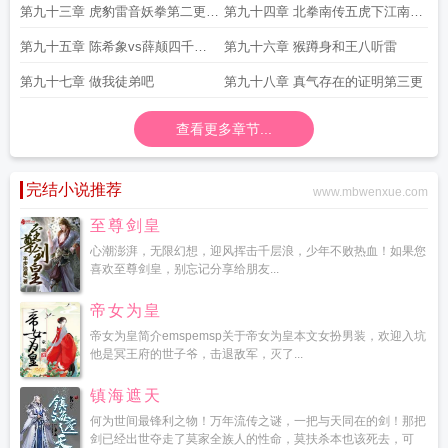
第九十三章 虎豹雷音妖拳第二更求
第九十四章 北拳南传五虎下江南第
月票
三更
第九十五章 陈希象vs薛颠四千四
第九十六章 猴蹲身和王八听雷
大章
第九十七章 做我徒弟吧
第九十八章 真气存在的证明第三更
查看更多章节...
完结小说推荐
www.mbwenxue.com
至尊剑皇
心潮澎湃，无限幻想，迎风挥击千层浪，少年不败热血！如果您
喜欢至尊剑皇，别忘记分享给朋友...
帝女为皇
帝女为皇简介emspemsp关于帝女为皇本文女扮男装，欢迎入坑
他是冥王府的世子爷，击退敌军，灭了...
镇海遮天
何为世间最锋利之物！万年流传之谜，一把与天同在的剑！那把
剑已经出世夺走了莫家全族人的性命，莫扶杀本也该死去，可