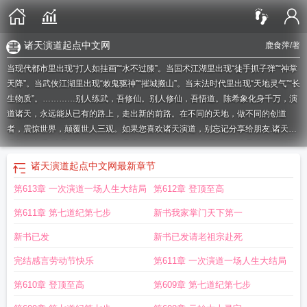
诸天演道起点中文网
鹿食萍
/著
当现代都市里出现“打人如挂画”“水不过膝”。当国术江湖里出现“徒手抓子弹”“神掌
天降”。当武侠江湖里出现“敕鬼驱神”“摧城搬山”。当末法时代里出现“天地灵气”“长
生物质”。…………别人练武，吾修仙。别人修仙，吾悟道。陈希象化身千万，演
道诸天，永远能从已有的路上，走出新的前路。在不同的天地，做不同的创道
者，震惊世界，颠覆世人三观。如果您喜欢诸天演道，别忘记分享给朋友.
诸天演
道有女主吗
诸天演道笔趣阁
诸天演道txt
从打破人体极限开始
诸天演道笔趣阁
无弹窗
诸天演道无弹窗
诸天演道顶点
诸天演道全文免费阅读
诸天演道123首
诸天演道起点中文网
最新章节
发
诸天演道百科
诸天演道吧
诸天演道 优书网
诸天演道评论
诸天演道1
诸天
第613章 一次演道一场人生大结局
第612章 登顶至高
演道TXT
诸天演道娲皇
诸天演道1004诸天演道 - 百度
诸天演道起点中文网
诸
天演道无错
诸天演道类似的境界
诸天演道最新章节列表
诸天演道起点
诸天演
第611章 第七道纪第七步
新书我家掌门天下第一
道最新章节
独步大千
诸天演道1003诸天演道 - 百度
诸天演道免费阅读
诸天演
道境界划分
诸天演道昊天上帝
诸天演道 笔趣阁
诸天演道免费
诸天演道1001诸
新书已发
新书已发请老祖宗赴死
天演道 - 百度
诸天演道百度
诸天演道 鹿食萍
诸天演道1001无标题
诸天演道境
完结感言劳动节快乐
第611章 一次演道一场人生大结局
界详细划分
诸天演道 最新章节 无弹窗
诸天演道123读
诸天演道等级划分
诸天
演道123
诸天演道百度百科
诸天演道5200
诸天演道鹿食萍
诸天演道从打破人
第610章 登顶至高
第609章 第七道纪第七步
体极限开始
诸天演道境界