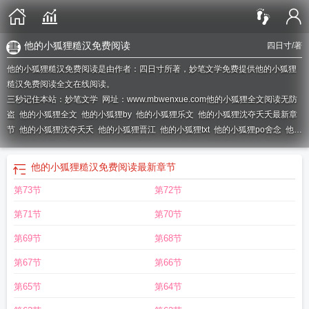
他的小狐狸糙汉免费阅读
四日寸
/著
他的小狐狸糙汉免费阅读是由作者：四日寸所著，妙笔文学免费提供他的小狐狸
糙汉免费阅读全文在线阅读。
三秒记住本站：妙笔文学 网址：www.mbwenxue.com
他的小狐狸全文阅读无防
盗
他的小狐狸全文
他的小狐狸by
他的小狐狸乐文
他的小狐狸沈夺夭夭最新章
节
他的小狐狸沈夺夭夭
他的小狐狸晋江
他的小狐狸txt
他的小狐狸po舍念
他的
小狐狸顾文星免费阅读
他的小狐狸温粥
他的小狐狸by阿司匹林全文免费阅读
他
的小狐狸娱乐圈
他的小狐狸无防盗章番外
他的小狐狸沈夺
他的小狐狸温粥祁
他的小狐狸糙汉免费阅读
最新章节
慕
他的小狐狸甜又飒
他的小狐狸夭夭沈夺笔趣阁
他的小狐狸正版
他的小狐狸
第73节
第72节
笔趣阁
他的小狐狸糙汉
他的小狐狸漫画
他的小狐狸一年不吃肉
他的小狐狸无
防盗章
他的小狐狸夭夭沈夺最新更新
他的小狐狸精
他的小狐狸夭夭
他的小狐
第71节
第70节
狸全文免费阅读
他的小狐狸讲的是什么
他的小狐狸知乎
他的小狐狸全文阅读免
费
他的小狐狸沈夺夭夭免费阅读
他的小狐狸四日寸免费阅读
他的小狐狸
第69节
第68节
1V1
他的小狐狸完整
他的小狐狸多吃点肉笔趣阁
他的小狐狸by一年不吃txt
他
第67节
第66节
的小狐狸漫画免费阅读
他的小狐狸夭夭沈夺的
他的小狐狸一年不吃
他的小狐狸
夭夭沈夺
他的小狐狸完整版
他的小狐狸夭夭沈夺笔趣阁po
他的小狐狸全文阅
第65节
第64节
读
他的小狐狸完整版夭夭
他的小狐狸夭夭沈夺免费阅读
他的小狐狸番外txt
他