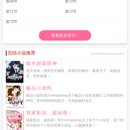
第69节
第70节
第71节
第72节
第73节
查看更多章节...
完结小说推荐
www.mbwenxue.com
都市超级医神
逆天强者，携带无尽威势，再度回归都市，横推天下，花都逍
遥，肆意纵横！...
极品小农民
极品小农民简介emspemsp关于极品小农民落魄打工仔陈西回村
种田，意外得到特殊能力，引得妖娆村花主...
我家影后，超凶萌！
我家影后，超凶萌！简介emspemsp天上掉下个小仙女，成了软
弱可欺的十八线女明星云初朵。让她跑龙套？...