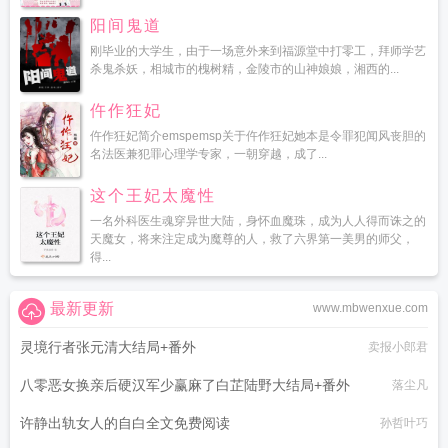
阳间鬼道
刚毕业的大学生，由于一场意外来到福源堂中打零工，拜师学艺
杀鬼杀妖，相城市的槐树精，金陵市的山神娘娘，湘西的...
仵作狂妃
仵作狂妃简介emspemsp关于仵作狂妃她本是令罪犯闻风丧胆的
名法医兼犯罪心理学专家，一朝穿越，成了...
这个王妃太魔性
一名外科医生魂穿异世大陆，身怀血魔珠，成为人人得而诛之的
天魔女，将来注定成为魔尊的人，救了六界第一美男的师父，
得...
最新更新
www.mbwenxue.com
灵境行者张元清大结局+番外
卖报小郎君
八零恶女换亲后硬汉军少赢麻了白芷陆野大结局+番外
落尘凡
许静出轨女人的自白全文免费阅读
孙哲叶巧