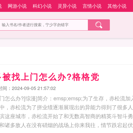
说
网游小说
科幻小说
灵异小说
言情小说
其他小说
多被找上门怎么办?格格党
：2024-09-05 21:57:02
怎么办?[综漫]简介：emsp;emsp;为了生存，赤松
中，赤松流为了拼业绩逐渐展现出的异能力得到了很多人
滨这座城市，赤松流开始了和无数高智商的精英斗智斗勇
和诸多敌人在没有硝烟的战场上你来我往，情节跌宕起伏