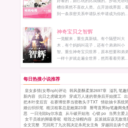
好看的，妲己玩的比我骚的。步谣无语
槽你果然不喜欢人类。点开游戏界面，
到一条亲密关系申请队长申请成为你的
人。步谣懵了，这是几个意思？骂我不
人？如果您喜欢玩转电竞大神萌妻带回
神奇宝贝之智辉
家，别忘记分享给朋友...
一觉醒来，重生真新镇。有个隔壁叫大
木，有个妈妈叫花子，还有个弟弟叫小
智。重生神奇宝贝世界，原本想要和弟
一样十岁就走遍全世界，然而看着劳累
母亲，智辉选择...
每日热搜小说推荐
皇女多情(女尊nph)评论
韩风姜酥柔第2697章
溢乳 笔趣
新内容
抗日之虎啸龙吟
穿成万人迷的替身后开始摆工
出
把木叶变后宫
在赛博世界当密教头子TXT
情欲抽卡系统
婚云织织笔
糙汉租客总是她第23章
掰弯直男by笔趣阁免
思
一日沦陷by尔东盘
从斗破开始泡
心锁 po
当男主爱上
女干员谁的脚最香呢
暗毁之绿帽内容
反派就应该无敌境
全文完整
咒回死了九次我决定杀死女主角
穿越回去谈个