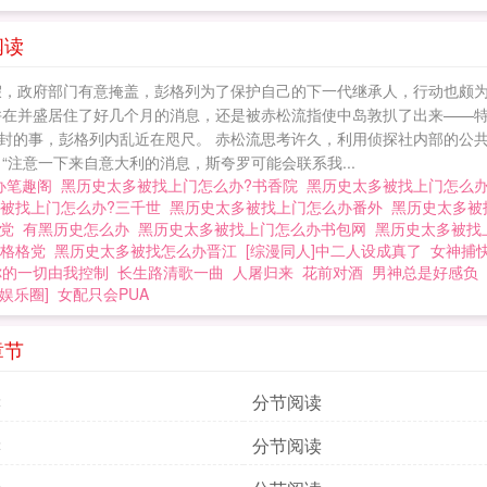
和好奇，赤松流能每次都战胜那些不断找上门的高智商敌
不翻车吗？他可以继续赢下去吗？emsp;emsp;… 黑历史太多被
阅读
假，政府部门有意掩盖，彭格列为了保护自己的下一代继承人，行动也颇
在并盛居住了好几个月的消息，还是被赤松流指使中岛敦扒了出来——特务
封的事，彭格列内乱近在咫尺。 赤松流思考许久，利用侦探社内部的公共
“注意一下来自意大利的消息，斯夸罗可能会联系我...
办笔趣阁
黑历史太多被找上门怎么办?书香院
黑历史太多被找上门怎么
多被找上门怎么办?三千世
黑历史太多被找上门怎么办番外
黑历史太多被
格党
有黑历史怎么办
黑历史太多被找上门怎么办书包网
黑历史太多被找
?格格党
黑历史太多被找怎么办晋江
[综漫同人]中二人设成真了
女神捕
你的一切由我控制
长生路清歌一曲
人屠归来
花前对酒
男神总是好感负
娱乐圈]
女配只会PUA
章节
读
分节阅读
读
分节阅读