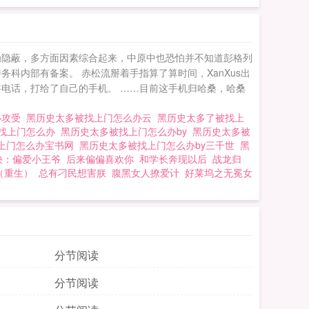
人吗？他能每一次都
找上门怎么办[综漫]
为隐蔽，多方面因素综合起来，中原中也恐怕并不知道彭格列
科内部有备案。 赤松流掰着手指算了算时间，XanXus出
电话，打给了自己的手机。 ……目前这手机归哈桑，哈桑
办攻受
黑历史太多被找上门怎么办云
黑历史太多了被找上
找上门怎么办
黑历史太多被找上门怎么办by
黑历史太多被
上门怎么办宝书网
黑历史太多被找上门怎么办by三千世
黑
快：偏爱小王爷
后来偏偏喜欢你
和学长奔现以后
战龙归
（重生）
总有刁民想害朕
腹黑女人撩爱计
好莱坞之无冕女
分节阅读
分节阅读