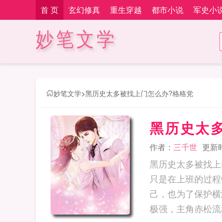
首 页
玄幻修真
重生穿越
都市小说
军史小
妙笔文学
妙笔文学
>
黑历史太多被找上门怎么办?格格党
黑历史太
作者：
三千世
更新时间
黑历史太多被找上门
只是在上班的过程
己，也为了保护横
极强，主角赤松流