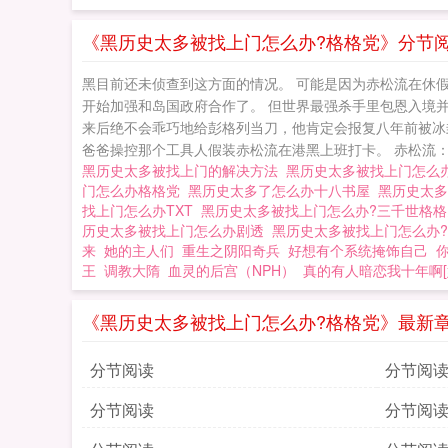
理，令人心生刺激
《黑历史太多被找上门怎么办?格格党》分节
黑目前还未侦查到这方面的情况。 可能是因为赤松流在休
开始加强和岛国政府合作了。 但世界最强杀手里包恩入境并
来后绝不会乖巧地给彭格列当刀，他肯定会报复八年前被冰
爸爸操控那个工具人假装赤松流在港黑上班打卡。 赤松流：
黑历史太多被找上门的解决方法
黑历史太多被找上门怎么
门怎么办格格党
黑历史太多了怎么办十八书屋
黑历史太
找上门怎么办TXT
黑历史太多被找上门怎么办?三千世格
历史太多被找上门怎么办剧透
黑历史太多被找上门怎么办
来
她的主人们
重生之阴阳奇兵
好想有个系统掩饰自己
王
调教大隋
血灵的后宫（NPH）
真的有人暗恋我十年啊[
《黑历史太多被找上门怎么办?格格党》最新
分节阅读
分节阅
分节阅读
分节阅