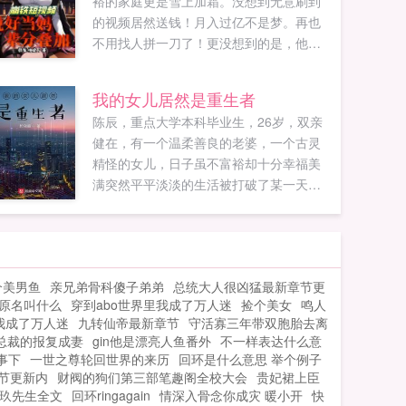
裕的家庭更是雪上加霜。没想到无意刷到
的视频居然送钱！月入过亿不是梦。再也
不用找人拼一刀了！更没想到的是，他刷
的视频被直播到了星穹铁道世界里！卡芙
卡孩子结婚？星我愿意。（伸手）丹恒这
我的女儿居然是重生者
是一个伦理的问题。一条热搜通讯。［震
陈辰，重点大学本科毕业生，26岁，双亲
惊，开拓者居然拥有14的卡夫卡血
健在，有一个温柔善良的老婆，一个古灵
脉！！！］三月七一...
精怪的女儿，日子虽不富裕却十分幸福美
满突然平平淡淡的生活被打破了某一天下
班回家，他发现自己能听到女儿的心声并
且，女儿竟然是个重生者于是，一切从这
一天开始变了ps平行世界，请勿代入，本
小说及人物纯属虚构，如有雷同，纯属巧
个美男鱼
亲兄弟骨科傻子弟弟
总统大人很凶猛最新章节更
合如果您喜欢我的女儿居然是重生者，别
原名叫什么
穿到abo世界里我成了万人迷
捡个美女
鸣人
忘记分享给朋友...
我成了万人迷
九转仙帝最新章节
守活寡三年带双胞胎去离
总裁的报复成妻
gin他是漂亮人鱼番外
不一样表达什么意
事下
一世之尊轮回世界的来历
回环是什么意思 举个例子
节更新内
财阀的狗们第三部笔趣阁全校大会
贵妃裙上臣
玖玖先生全文
回环ringagain
情深入骨念你成灾 暖小开
快