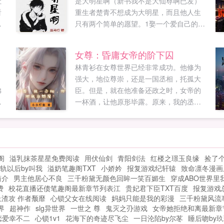
吐
是大明星啊（新书我不是大仙尊啊已发）
看
重生者楚青不想成为大明星，而且他人生
恋
只有两个简单的愿望。1娶一个爱自己的平
是
凡老婆，安稳地过日子。2闷声发大财。可
惜，他的这两个愿望注定落空。著名作家
女尊：昏庸女帝的阶下囚
诗人，天王歌手各类影帝视帝，票房奇迹
林青衫在女尊世界已经非常成功。他修为
被莫名其妙地安在了他头上打碎了他的愿
强大，地位尊崇，还是一国丞相，托孤大
望什么？我是大明星？什么？柏林又颁奖
弟
臣。但是，就在他准备还政之时，女帝的
了？不去。借口？有什么借口啊，我那天
的
一杯酒，让他原形毕露。原来，我的丞相
肚子痛，肯定去不了...
是魅魔体质啊？...
阁
溢乳抹茶星星免费阅读
用伏仙剑
青阳剑法
红楼之璟玉良缘
捡了
轨以后by叫我
溢奶笔趣阁TXT
小娇妗
报复游戏纪轩辕
致命凛冬漫画
简介
男主他居心不良
三千粉黛无颜色回眸一笑百媚生
穿成ABO世界里
费
校花直播还债笔趣阁最新章节列表江
贵妃君下臣TXT百度
报复游戏
渣攻 作者颓靡
心锁父女在线阅读
妈妈只能是我的彩漫
三千粉黛风流
界
超神作
slg异世界
一世之 尊
鬼灭之刅游戏
女帝她拒绝和离最新章
恋爱幸不二
心锁1v1
花海下的奇迹尽飞尘
一日沦陷by尔苳
睡后吻by