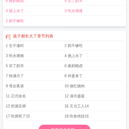
6 换奶顾虑
5 买了奶羊
光好不经用的下一句对联
时光好分期
时光如水东流去
时光好猫
孩子都长大
了
时光好快的文案
时光好快
时光好似列车我们都是旅客
时光好不经用的说
4 挑上水了
3 吃水艰难
说
时光好又暖免费阅读
转眼已是年终
2 奶不够吃
孩子都长大了
章节列表
1 生不逢时
2 奶不够吃
3 吃水艰难
4 挑上水了
5 买了奶羊
6 换奶顾虑
7 快满月了
8 外婆来了
9 母女夜谈
10 做红烧肉
11 正式命名
12 满月盛宴
13 把酒言师
16 又当工人14
17 吃撑死了15
18 吃鱼绝技16