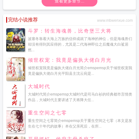
查看更多章节...
完结小说推荐
www.mbwenxue.com
斗罗：转生海魂兽，比奇堡三大将
波塞冬靠着大海上万族的信仰成就了海神的神位，但是海魂兽们
却没有得到其应得的，尤其是二代海神即位之后魔魂大白鲨居
然...
倾世权宠：我竟是偏执大佬白月光
倾世权宠我竟是偏执大佬白月光简介emspemsp关于倾世权宠我
竟是偏执大佬白月光平阳县主沈云宛是...
大城时代
大城时代简介emspemsp大城时代是司马白衫的经典都市言情类
作品，大城时代主要讲述了天将降大任...
重生空间之七零
重生空间之七零简介emspemsp关于重生空间之七零（本文是发
生在七十年代的故事）本在父亲死后，在所...