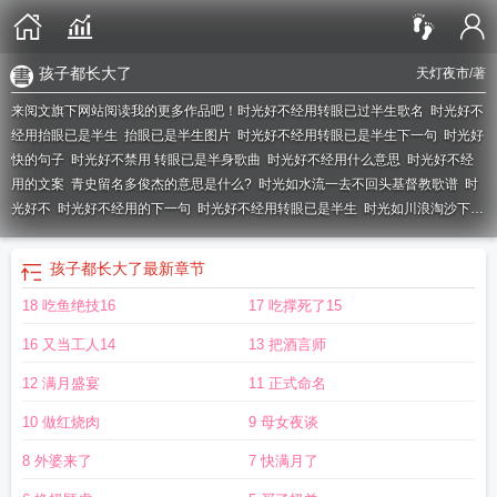
孩子都长大了
天灯夜市
/著
来阅文旗下网站阅读我的更多作品吧！
时光好不经用转眼已过半生歌名
时光好不
经用抬眼已是半生
抬眼已是半生图片
时光好不经用转眼已是半生下一句
时光好
快的句子
时光好不禁用 转眼已是半身歌曲
时光好不经用什么意思
时光好不经
用的文案
青史留名多俊杰的意思是什么?
时光如水流一去不回头基督教歌谱
时
光好不
时光好不经用的下一句
时光好不经用转眼已是半生
时光如川浪淘沙下一
句是什么
时光好句
时光如白驹过隙的意思
时光好似列车我们都是旅客歌词
时
光好不经用的文案短句
时光好川浪淘沙
时光好不经用转眼又是一年
抬眼已然半
孩子都长大了
最新章节
生什么意思
时光好好电视剧免费观看全集
时光如梭
时光正好
时光好幽默
时光
18 吃鱼绝技16
17 吃撑死了15
好的意思
时光好似列车
时光如川的下一句
时光好不经用抬眼已是半生的说
说
转眼已是半生
时光好好的演员表介绍
留下岁月的痕迹是什么歌
时光如白驹
16 又当工人14
13 把酒言师
过隙
时光代理人在线观看全集免费播放
时光正好电视剧免费观看
时光如川浪淘
沙青史留名多俊杰意思
时光娱乐官网
时光好好的
时光好幽默 让爱的人都沉
12 满月盛宴
11 正式命名
默
时光好快是什么意思
时光好不经用
时光好分期app
时光如流水
时光好快的
10 做红烧肉
9 母女夜谈
说说心情
时光好好
转身已是秋
时光好不经用的下一句是什么
转眼已是半生文
案
时光好不禁用是哪个禁
时光好不经用转眼已是半生下句的名言
时光好不经用
8 外婆来了
7 快满月了
的句子
抬眼即是年终
时光嫣然的意思
来不及准备便已匆忙而逝
时光好剧馆
时