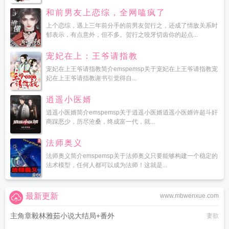
和前男友上恋综，全网嗑疯了
上个恋综，遇上三年前分手的前男友贺行之，还成了情敌关系时
郁表示，有点意外，但不多。贺行之咬牙切齿你的起点...
宠妃在上：王爷请指教
宠妃在上王爷请指教简介emspemsp关于宠妃在上王爷请指教宠
妃在上王爷请指教谢书引觉得自...
逍遥小医婿
逍遥小医婿简介emspemsp关于逍遥小医婿逍遥小医婿许超斗奸
商踩恶少，历尽沧桑，终成富一代，就...
法师奥义
法师奥义简介emspemsp关于法师奥义只要能够构建一个稳定的
法术模型，任何人都可以成为法师！这就是...
最新更新
www.mbwenxue.com
主角章毅林雅茹小说大结局+番外
妻欲