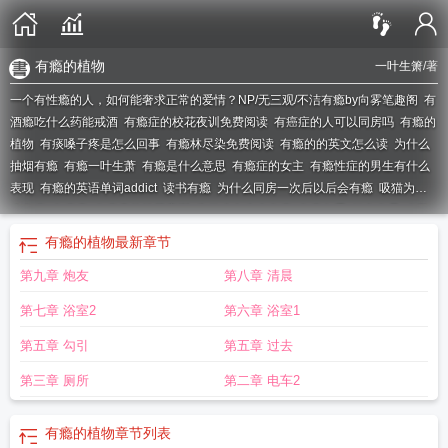
有瘾的植物
一叶生箫
/著
一个有性瘾的人，如何能奢求正常的爱情？NP/无三观/不洁
有瘾by向雾笔趣阁
有
酒瘾吃什么药能戒酒
有瘾症的校花夜训免费阅读
有癌症的人可以同房吗
有瘾的
植物
有痰嗓子疼是怎么回事
有瘾林尽染免费阅读
有瘾的的英文怎么读
为什么
抽烟有瘾
有瘾一叶生萧
有瘾是什么意思
有瘾症的女主
有瘾性症的男生有什么
表现
有瘾的英语单词addict
读书有瘾
为什么同房一次后以后会有瘾
吸猫为什
么有瘾
有瘾症
有瘾症的校花夜训
为什么女生会有瘾
有瘾向雾
好色有品
有隐
形摄像头
有瘾怎么戒
有瘾的东西有哪些
有瘾的英文怎么读
有瘾by肥橘免费阅
有瘾的植物
最新章节
读
博学有识
为什么吸猫有瘾
当0为什么有瘾
有瘾的英语单词
喝酒有量
减肥我
第九章 炮友
第八章 清晨
不吃的作品年级第一吃奶有瘾
抽烟为什么有瘾
有瘾by斯诺茜拉笔趣阁免费阅读
最新章节更新时间
上瘾的英语怎么读
有瘾的英语单词怎么读
钓鱼人为什么那么
第七章 浴室2
第六章 浴室1
有瘾
有性瘾症这种病能治好吗
有瘾by一个马甲
有瘾by寅子南免费阅读
有瘾的
上瘾的入迷的英语单词
青梅出嫁后
有瘾向雾by向雾免费阅读完结了吗
有瘾拼
第五章 勾引
第五章 过去
音
有瘾的英语怎么写
有瘾的女医生by夏布多昂免费阅读全文无弹窗
新帝占有
第三章 厕所
第二章 电车2
瘾
有赌瘾的人能戒掉吗
有瘾虫子
有瘾症的
有瘾by向雾免费阅读
有酒瘾的人不
喝酒会有什么症状
有瘾向雾by顾南烟
有瘾免费阅读向晚宁
有瘾的英文
addicted
吸烟为什么会有瘾
有瘾by十九行诗笔趣阁
有瘾池盛的叫什么名字
有
有瘾的植物
章节列表