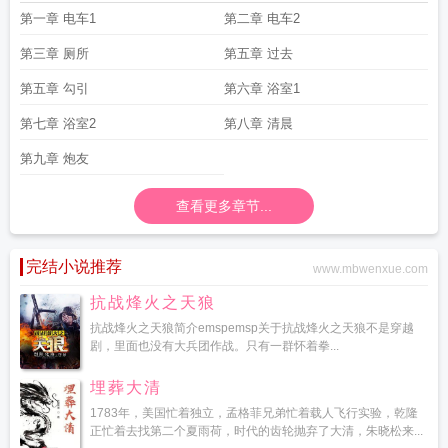
瘾by一个马甲免费阅读
秦斯宴对我的信息素有瘾
有酒瘾怎么办
有瘾的
有瘾半
第一章 电车1
第二章 电车2
截白菜
贪财有道
有瘾的人的特征
喝酒为什么有瘾
有网瘾怎么办
为什么吸烟会
有瘾
有瘾性症的女生通常有什么特征
有瘾的的英文单词
有瘾性症是什么原因引
第三章 厕所
第五章 过去
起的
有瘾吗
为什么吃曹氏有瘾
有瘾by不开心的肥橘简介
年级第一吃有瘾
有瘾
第五章 勾引
第六章 浴室1
的人
有瘾的人英语单词
有瘾短剧
喝咖啡有瘾
有瘾免费阅读
有瘾免费林尽
染
有瘾的英语单词形容词
有瘾的用英语怎么读
第五人格鬼火有瘾
有瘾的拼
第七章 浴室2
第八章 清晨
音
有瘾的英语单词addicted
为什么玩游戏有瘾
有瘾是什么虫子
有瘾by寅子南
txt免费阅读
第九章 炮友
为什么打游戏有瘾
有瘾的的英文
有瘾的意思
有瘾症的我免费阅
读
有瘾的入迷的英语
有隐血是什么原因引起
有瘾的上瘾的英语怎么读
有瘾向
雾笔趣阁免费阅读
全职法师之极品雷霆 香烟有瘾
有瘾的电视剧
查看更多章节...
完结小说推荐
www.mbwenxue.com
抗战烽火之天狼
抗战烽火之天狼简介emspemsp关于抗战烽火之天狼不是穿越
剧，里面也没有大兵团作战。只有一群怀着拳...
埋葬大清
1783年，美国忙着独立，孟格菲兄弟忙着载人飞行实验，乾隆
正忙着去找第二个夏雨荷，时代的齿轮抛弃了大清，朱晓松来...