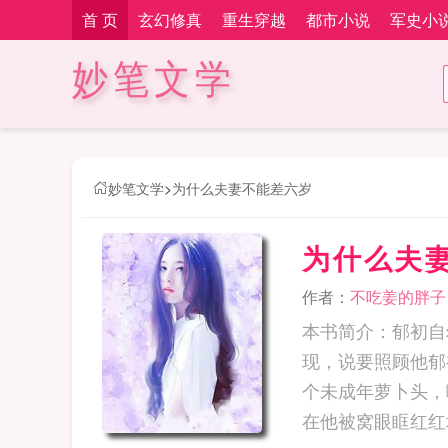
首 页
玄幻修真
重生穿越
都市小说
军史小
妙笔文学
妙笔文学
>
为什么夫妻不能差六岁
为什么夫
作者：
不吃姜的胖子
本书简介：郁初自
现，说要照顾他郁
个未成年萝卜头，
在他被窝眼眶红红