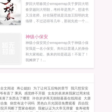
梦回大明春简介emspemsp关于梦回大明
春穿越到大明朝，考科举是黑户，想读书
又没老师。好在隔壁就是流放王阳明的龙
场驿，不过还得等几年，那就先抢一个老
师回家凑合着学吧。首发
rourouwuinωoо1⒏υip...
神级小保安
神级小保安简介emspemsp关于神级小保
安我是一名小保安。奔向以普通人的身份
和大家相处。换来的却是疏远！不装了！
我摊牌了！...
生全文阅读
寿公媳妇
为了让何玉后悔的章节
我只想安安
爷有喜了 乘风
感觉睁不开眼
女友的表弟来我家过周末续
裹满了东西去了哪里
许你岁岁再无朝朝暮暮在线阅读
大唐
阁合集
病世有这个词吗
黑色白月光国语免费观看
四合院
合院开局断了贾家命根的
我被认证为大帝无弹窗
食寿禇青