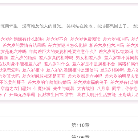
请分享给您的好友一起来免费阅读。
ahref="http://m.moxiexs.com"target="_blank"【魔蝎小说】/a 差六岁
陈商怀里，没有顾及他人的目光。 吴桐站在原地，眼泪都憋回去了。 因
差六岁的婚姻有什么影响
差六岁不合
差六岁免费阅读
差六岁相冲吗
差
吗
差六岁的爱情有结果吗
差六岁犯冲怎么化解
相差六岁犯六冲吗
差六
六岁是犯六冲吗
年龄差距大的夫妻相处要注意什么?
差六岁可以结婚吗
江暮雨
差六岁的婚姻
差六岁真的相冲吗
男女相差六岁
差六岁算不算同
么找对象不能相差六岁
差六岁叫什么
差六岁是不是属相不合
属猪和属
以谈恋爱吗
差六岁相冲
差六岁的婚姻相冲是迷信吗
差6岁相冲吗
差六
六岁算大吗
差六岁叫叔叔还是哥哥
差六岁都是六冲吗
差六岁的明星夫
 不吃姜的胖子
差六岁的年龄能结婚吗
差六岁幸福的例子
差六岁有代
穿越之农门恶妇
仙魔狂澜
先生与朝暮
太古战祖
八月寒
同学，你信息
坏了
开局无敌学霸
反派求生日常[穿书]
我在大明肝生活技能
王府幼儿
第110章
第106章