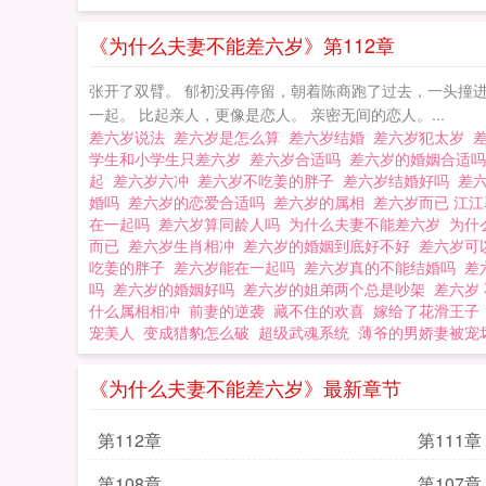
的胖子最新章节，
《为什么夫妻不能差六岁》第112章
张开了双臂。 郁初没再停留，朝着陈商跑了过去，一头撞进
一起。 比起亲人，更像是恋人。 亲密无间的恋人。...
差六岁说法
差六岁是怎么算
差六岁结婚
差六岁犯太岁
学生和小学生只差六岁
差六岁合适吗
差六岁的婚姻合适
起
差六岁六冲
差六岁不吃姜的胖子
差六岁结婚好吗
差
婚吗
差六岁的恋爱合适吗
差六岁的属相
差六岁而已 江
在一起吗
差六岁算同龄人吗
为什么夫妻不能差六岁
为什
而已
差六岁生肖相冲
差六岁的婚姻到底好不好
差六岁可
吃姜的胖子
差六岁能在一起吗
差六岁真的不能结婚吗
差
吗
差六岁的婚姻好吗
差六岁的姐弟两个总是吵架
差六岁
什么属相相冲
前妻的逆袭
藏不住的欢喜
嫁给了花滑王子
宠美人
变成猎豹怎么破
超级武魂系统
薄爷的男娇妻被宠
《为什么夫妻不能差六岁》最新章节
第112章
第111章
第108章
第107章