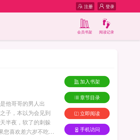
注册
登录
会员书架
阅读记录
加入书架
章节目录
是他哥哥的男人出
之子，本以为会见到
立即阅读
天半夜，软了的刺躲
手机访问
果您喜欢差六岁不吃姜