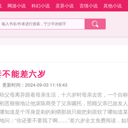
说
网游小说
科幻小说
灵异小说
言情小说
其他小说
妻不能差六岁
更新时间：2024-09-03 11:16:43
幼父母离异跟着母亲生活，十六岁时母亲去世，一个自称
初恶狠狠地让他滚陈商受了父亲嘱托，照顾父亲已故友人
哪知道是个浑身是刺的刺猬那就只能把刺捂软了哪知道某
地问：“你还要不要我了啊……”差六岁全文免费阅读，如