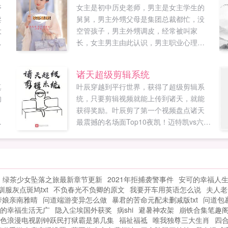
夺
女主是初中历史老师，男主是女主学生的
卖
舅舅，男主外甥父母是集团总裁都忙，没
大
空管孩子，男主外甥调皮，经常被叫家
半
长，女主男主由此认识，男主职业心理咨
嘲
询师，男主以治疗一个个具体个案为基础
嘴
讲解运用哪些心理学专业知识及治疗方
诸天超级剪辑系统
傅
法，涉及青春期的孩子，反社会人格的孩
真
叶辰穿越到平行世界，获得了超级剪辑系
绝
子，人格分裂精神分裂，以及讲解监狱的
的
统，只要剪辑视频就能上传到诸天，就能
过
犯人早期人格形成的问题，婚姻咨询...
获得奖励。叶辰剪了第一个视频盘点诸天
他
为
最震撼的名场面Top10夜凯！迈特凯vs六道
生
而
斑这震撼人心的一脚Top6一拳就给地球梳
再
来
中分一位神秘的强者Top2三体请求一块二
的
向箔，清理用太阳系入画叶辰的视频上传
将
后，整个诸天万界后都震动起来。鸣人我
我
绿茶少女坠落之旅最新章节更新
2021年拒捕袭警事件
安可的幸福人
靠，迈特凯老师原来这么厉害，不愧是传
享
驯服灰点斑鸠txt
不负春光不负卿的原文
我要开车用英语怎么说
夫人老
闻说能毁灭五大村的男人。琦玉你这样曝
带娘亲南雅晴
问道端游变异怎么做
暴君的苦命元配未删减版txt
问道包
光我，让我很困扰。当二向箔出来时，诸
的幸福生活无广
隐入尘埃国外获奖
病shi
避暑神农架
崩铁合集笔趣
天万界，一片沉默。天，这么震撼的场面
色浪漫电视剧钟跃民打狱霸是第几集
福祉福祗
唯我独尊三大生肖
四
只能排第二，那第一得多么恐怖。如果您