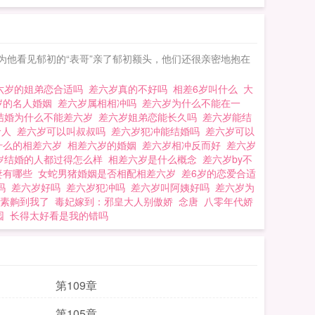
为他看见郁初的“表哥”亲了郁初额头，他们还很亲密地抱在
六岁的姐弟恋合适吗
差六岁真的不好吗
相差6岁叫什么
大
岁的名人婚姻
差六岁属相相冲吗
差六岁为什么不能在一
结婚为什么不能差六岁
差六岁姐弟恋能长久吗
差六岁能结
龄人
差六岁可以叫叔叔吗
差六岁犯冲能结婚吗
差六岁可以
什么的相差六岁
相差六岁的婚姻
差六岁相冲反而好
差六岁
岁结婚的人都过得怎么样
相差六岁是什么概念
差六岁by不
妻有哪些
女蛇男猪婚姻是否相配相差六岁
差6岁的恋爱合适
沟吗
差六岁好吗
差六岁犯冲吗
差六岁叫阿姨好吗
差六岁为
素齁到我了
毒妃嫁到：邪皇大人别傲娇
念唐
八零年代娇
园
长得太好看是我的错吗
第109章
第105章