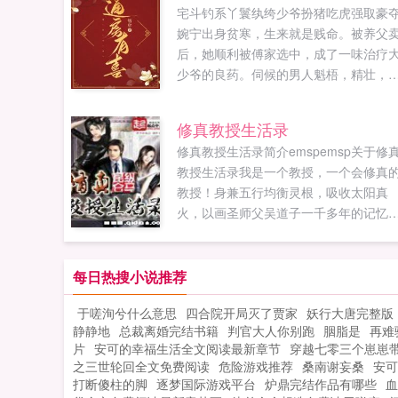
宅斗钓系丫鬟纨绔少爷扮猪吃虎强取豪
婉宁出身贫寒，生来就是贱命。被养父
后，她顺利被傅家选中，成了一味治疗
少爷的良药。伺候的男人魁梧，精壮，
点没有孱弱的病态。男人挑起她的下巴
讽原来大哥这良药，不过如此。二少爷
修真教授生活录
上嫌弃，却沉溺不可自拔。外人惊讶，
修真教授生活录简介emspemsp关于修
家二少爷竟为了个低贱的通房跟傅家断
教授生活录我是一个教授，一个会修真
关系，分府别过。只有婉宁知道，她不
教授！身兼五行均衡灵根，吸收太阳真
是用来挡刀的棋子而已。为的，是护住
火，以画圣师父吴道子一千多年的记忆
那位心尖上的白月光。一朝意外有喜，
参照，上体悟天道，下治病作画，无往
死攸关之际，男人弃了她选择了别人。
不利！只是当一个又一个的美女接踵而
次重逢，她涅槃重生身份高贵，睥睨他
的时...
每日热搜小说推荐
眼中再没有一丝爱意。那个男人慌了，
她抵在墙角一遍遍质问阿宁，你哪怕看
于嗟洵兮什么意思
四合院开局灭了贾家
妖行大唐完整版
一眼？如果您喜欢通房有喜，别忘记分
静静地
总裁离婚完结书籍
判官大人你别跑
胭脂是
再难
给朋友...
片
安可的幸福生活全文阅读最新章节
穿越七零三个崽崽
之三世轮回全文免费阅读
危险游戏推荐
桑南谢妄桑
安可
打断傻柱的脚
逐梦国际游戏平台
炉鼎完结作品有哪些
血