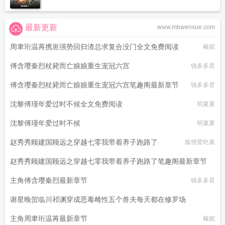
最新更新
www.mbwenxue.com
周聿珩温苒携崽强势回归渣总求复合没门全文免费阅读
榛妮
傅含璎秦烈杖毙而亡娘娘重生宠冠六宫
钱多多君
傅含璎秦烈杖毙而亡娘娘重生宠冠六宫笔趣阁最新章节
钱多多君
沈黎傅瑾年爱过时不候全文免费阅读
明夏夏
沈黎傅瑾年爱过时不候
明夏夏
赵秀秀顾建国顾远之穿越七零我带着养子跑路了
狐狸爱吃素
赵秀秀顾建国顾远之穿越七零我带着养子跑路了笔趣阁最新章节
主角傅含璎秦烈最新章节
狐狸爱吃素
钱多多君
谢星晚贺临川祁渊穿成恶毒雌性五个兽夫每天都在修罗场
主角周聿珩温苒最新章节
那张倾城脸
榛妮