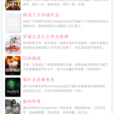
丧胆，狼牙一出，血海无边，锋芒一露，天地...
我成了大学辅导员
我成了大学辅导员简介emspemsp关于我成了大学辅导员待业在
家的白舟，突然发现自己穿越回了自己刚上...
穿越之冷心王爷太难缠
田羽彤锦王爷，你不是说，你绝对绝对不会娶我，还恨不得我永
远消失在你的面前？王爷本王后悔了，本王现在恨不得把你...
玩命挑战
主播，还是观众？如果选择成为主播，您将会参与到我们为期三
天的直播游戏节目之中，成为万众瞩目的明星！完成全部十...
青叶灵异事务所
青叶灵异事务所简介emspemsp关于青叶灵异事务所我叫林奇，
在拆迁办工作，今年年初的时候负责一个旧...
傲剑帝尊
傲剑帝尊简介emspemsp一剑惊天地，两剑斩乾坤，三剑灭苍
穹，四剑唯我尊。亦正亦邪，亦神亦魔，剑之所...