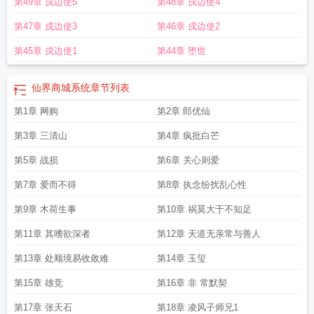
第49章 戍边使5
第48章 戍边使4
第47章 戍边使3
第46章 戍边使2
第45章 戍边使1
第44章 堕世
仙界商城系统
章节列表
第1章 网购
第2章 郎优仙
第3章 三清山
第4章 疯批白芒
第5章 战损
第6章 关心则爱
第7章 爱而不得
第8章 执念纷扰乱心性
第9章 木荷生事
第10章 祸莫大于不知足
第11章 其嗜欲深者
第12章 天道无亲常与善人
第13章 处顺境易收敛难
第14章 玉玺
第15章 雄竞
第16章 非 常默契
第17章 张天石
第18章 凌风子师兄1