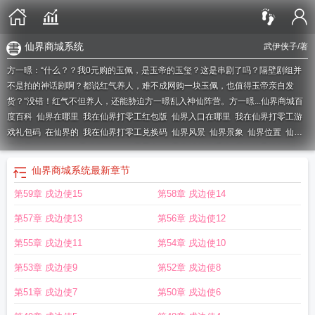
仙界商城系统
武伊侠子
/著
方一暻：“什么？？我0元购的玉佩，是玉帝的玉玺？这是串剧了吗？隔壁剧组并
不是拍的神话剧啊？都说红气养人，难不成网购一块玉佩，也值得玉帝亲自发
货？”没错！红气不但养人，还能胁迫方一暻乱入神仙阵营。方一暻...
仙界商城百
度百科
仙界在哪里
我在仙界打零工红包版
仙界入口在哪里
我在仙界打零工游
戏礼包码
在仙界的
我在仙界打零工兑换码
仙界风景
仙界景象
仙界位置
仙界
用的是什么钱
在仙界玩网游txt
仙界景色
仙界商城兑换系统
我在仙界抢红包
仙
界在哪
我在仙界打零工游戏
仙界入口
我在仙界打零工游戏福利码
在仙界签
仙界商城系统
最新章节
到
我在仙界打零工
仙界商城系统
仙界地点
在仙界玩网游
仙界ol
第59章 戌边使15
第58章 戌边使14
第57章 戌边使13
第56章 戌边使12
第55章 戌边使11
第54章 戌边使10
第53章 戍边使9
第52章 戍边使8
第51章 戍边使7
第50章 戍边使6