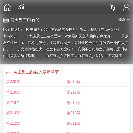
网王男主白石的
既念
/著
[ＢＧ同人]《（网王同人）和白石君的恋爱日常》作者：既念【完结+番外】
本书简介: 青木遥最近正在恋爱中，对象是四天宝寺的白石藏之介。 男朋
友不仅长得帅，性格也很好，就是喜欢搞笑，有时候还会用他那张第一池面脸撞
门。 少女感到很担忧，这麽下去怎麽得了，真的不会把藏之介那可以滑滑梯
的挺拔鼻梁给撞塌吗！ 白石藏之介表
网王之白石藏之介贴吧
白石网球王
子
网王白石的
网王白石
网王白石藏之介甜文
网王之白石藏之介受
网球王子白
石的口头禅
网王白石藏之介
网王之白石藏之夜
和白石君的恋爱日常免费阅
网王男主白石的
最新章节
读
网球王子 白石
网王白石圣经
网王之白石藏之仆
网王男主是白石的
网王白
第220章
第219章
石甜文
网王男主白石的
白石君的恋爱日常TXT
[网王之白石藏之介
网球王子白
石口头禅
白石网球王子图片
网王白石男主
网王之白石的妹妹
网王之白石冬
第218章
第217章
花
[网王/白石
网王男主白石
和白石君的恋爱日常笔趣阁
网王白石取下绷带几
集
网王白石文
网王之白石藏之介bg文
网球王子白石vs不二
主角是白石的网王
第216章
第215章
文
网王之白石藏介笔趣阁
主角是白石的网王
白石 网球王子
网球王子里的白
第214章
第213章
石
网球王子之白石
和白石君的恋爱日常50
和白石君的恋爱日常作者既念
第212章
第211章