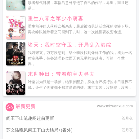
读者怨气沸腾，车祸后意外穿进了自己的作品世界里，而且还
是...
重生八零之军少小萌妻
重生前许佳人落得众叛亲离，最后被渣男活活烧死的凄惨下场。
再次睁眼她带着空间回到了儿时，这一次她誓要改变命运。...
诸天：我时空守卫，开局乱入港综
我叫宋玄，万万没想到。毕业季没找到像样工作的我，成为一名
时空杀手，任务清理各位面无穷无尽的穿越者。可第一个世
界，...
末世种田：带着萌宝去寻夫
叶栗以为只是一场梦，结果梦醒后，身在丧尸横行的末日世界不
说，还生了俩爹都不知道是谁的娃。末世太苦，没物资，没关...
最新更新
www.mbwenxue.com
阎王下山笔趣阁超前更新
苍月夜
苏文陆晚风阎王下山大结局+(番外)
苍月夜