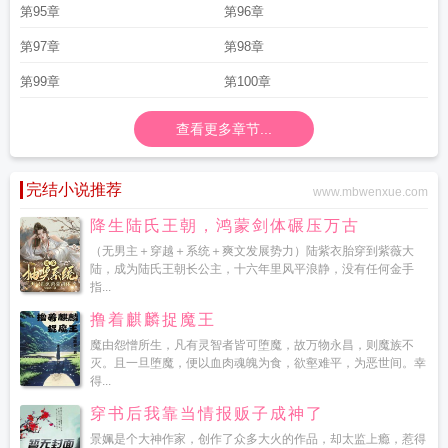
第95章
第96章
第97章
第98章
第99章
第100章
查看更多章节...
完结小说推荐
www.mbwenxue.com
降生陆氏王朝，鸿蒙剑体碾压万古
（无男主＋穿越＋系统＋爽文发展势力）陆紫衣胎穿到紫薇大
陆，成为陆氏王朝长公主，十六年里风平浪静，没有任何金手
指...
撸着麒麟捉魔王
魔由怨憎所生，凡有灵智者皆可堕魔，故万物永昌，则魔族不
灭。且一旦堕魔，便以血肉魂魄为食，欲壑难平，为恶世间。幸
得...
穿书后我靠当情报贩子成神了
景姵是个大神作家，创作了众多大火的作品，却太监上瘾，惹得