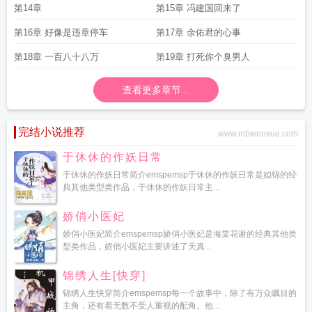
第14章
第15章 冯建国回来了
第16章 好像是违章停车
第17章 余佑君的心事
第18章 一百八十八万
第19章 打死你个臭男人
查看更多章节...
完结小说推荐
www.mbwenxue.com
于休休的作妖日常
于休休的作妖日常简介emspemsp于休休的作妖日常是姒锦的经
典其他类型类作品，于休休的作妖日常主...
娇俏小医妃
娇俏小医妃简介emspemsp娇俏小医妃是海棠花谢的经典其他类
型类作品，娇俏小医妃主要讲述了天真...
锦绣人生[快穿]
锦绣人生快穿简介emspemsp每一个故事中，除了有万众瞩目的
主角，还有着无数不受人重视的配角。他...