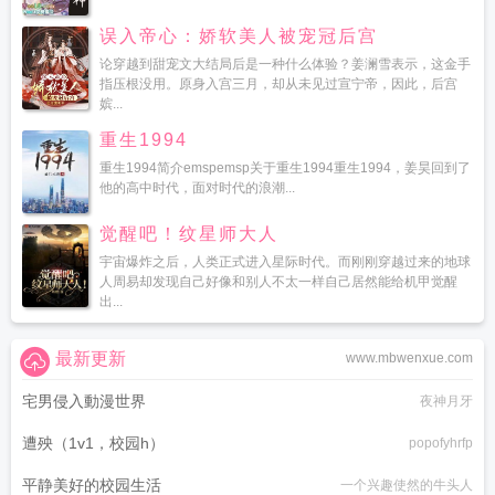
误入帝心：娇软美人被宠冠后宫
论穿越到甜宠文大结局后是一种什么体验？姜澜雪表示，这金手
指压根没用。原身入宫三月，却从未见过宣宁帝，因此，后宫
嫔...
重生1994
重生1994简介emspemsp关于重生1994重生1994，姜昊回到了
他的高中时代，面对时代的浪潮...
觉醒吧！纹星师大人
宇宙爆炸之后，人类正式进入星际时代。而刚刚穿越过来的地球
人周易却发现自己好像和别人不太一样自己居然能给机甲觉醒
出...
最新更新
www.mbwenxue.com
宅男侵入動漫世界
夜神月牙
遭殃（1v1，校园h）
popofyhrfp
平静美好的校园生活
一个兴趣使然的牛头人