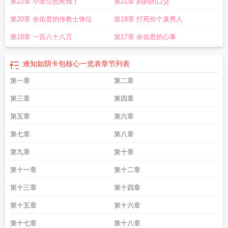
第22章 小老公想死我了
第21章 妈妈的口交
泊旅人)TXT
三国志战略版难知如阴
难知如阴txt
难知如阴动如雷霆
难知如阴是
指哪个生肖
难知如阴笔趣阁
难知如阴的动物指什么生肖
难知如阴打一最佳动
第20章 余佑君的传教士体位
第19章 打死你个臭男人
物
难知如阴卡包哪些是核心
难知如阴动如雷震的意思
难知如阴全文免费阅
读
难知如阴改写
难知如阴打一最佳生肖
难知如阴是什么生肖
不动如山难知如
第18章 一百八十八万
第17章 余佑君的心事
阴
徐如林
难知如阴好看吗
难知如阴漂泊旅人完整版
难知如阴是哪三大生肖
难
知如阴漂泊旅人续写
难知如阴三部曲讲的啥故事
难知如阴卡包核心一览表
章节列表
第一章
第二章
第三章
第四章
第五章
第六章
第七章
第八章
第九章
第十章
第十一章
第十二章
第十三章
第十四章
第十五章
第十六章
第十七章
第十八章