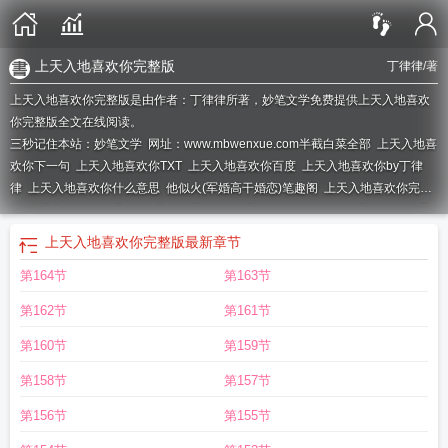
上天入地喜欢你完整版
丁律律
/著
上天入地喜欢你完整版是由作者：丁律律所著，妙笔文学免费提供上天入地喜欢
你完整版全文在线阅读。
三秒记住本站：妙笔文学 网址：www.mbwenxue.com
半截白菜全部
上天入地喜
欢你下一句
上天入地喜欢你TXT
上天入地喜欢你百度
上天入地喜欢你by丁律
律
上天入地喜欢你什么意思
他似火(军婚高干婚恋)笔趣阁
上天入地喜欢你完整
版
上天入地喜欢你番外
上天入地爱上你
上天入地喜欢你丁律律
和死对头奉子
成婚后(作者华阙阙)
上天入地喜欢你无弹窗
上天入地喜欢你免费阅读
上天入地
上天入地喜欢你完整版
最新章节
喜欢你格格党
上瘾 半截白菜
奉子成婚
第164节
第163节
第162节
第161节
第160节
第159节
第158节
第157节
第156节
第155节