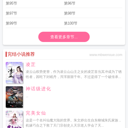
第95节
第96节
第97节
第98节
第99节
第100节
查看更多章节...
完结小说推荐
www.mbwenxue.com
凌芷
凌云山权势更替，作为凌云山山主之女的凌芷首当其冲成为了牺
牲者，因吃下封眠丹，浑浑噩噩千年。不过是得了一个破传承...
神话级进化
...
完美女仙
这是一个名叫仙魔大陆的世界。朱文婷出生自东柳城朱氏家族，
机缘巧合之下救了天门宗创史人天宗老人学会了天...