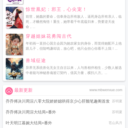
惊世凰妃：邪王，心尖宠！
前世，她蠢的要命，信奉身边所有敌人，逼死身边所有亲人，临
死，才幡然悔悟！重生，她带着千年底蕴归来，势要逆天改
命，...
穿越姐妹花勇闯古代
年初画一直担心国主会因为她农家女的身份，而觉得她配不上他
跟儿子，但陆鸣谦却说，放心吧，他只会担心你看不上我！...
兽域征途
异界无系统兽化无女主自古以来，人与兽相伴相生，少数人被选
中者能与神秘兽魂签订契约，借其力量，横扫八方。...
最新更新
www.mbwenxue.com
乔乔傅决川周淙八零大院娇娇媳哄得京少心肝颤笔趣阁首发
苏明夏
乔乔傅决川周淙大结局+番外
苏明夏
叶天明江暮婉大结局+番外
苍山风月