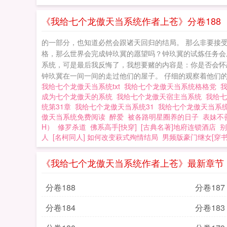
《我给七个龙傲天当系统作者上苍》分卷188
的一部分，也知道必然会跟诸天回归的结局。 那么非要接
格，那么世界会完成钟玖冀的愿望吗？钟玖冀的试炼任务会
系统，可是最后我反悔了，我想要赌的内容是：你是否会怀
钟玖冀在一间一间的走过他们的屋子。 仔细的观察着他们的过
我给七个龙傲天当系统txt
我给七个龙傲天当系统格格党
成为七个龙傲天的系统
我给七个龙傲天宿主当系统
我给七
统第31章
我给七个龙傲天当系统31
我给七个龙傲天当系
傲天当系统免费阅读
醉爱
被各路明星圈养的日子
表妹不
H）
修罗杀道
佛系高手[快穿]
[古典名著]地府连锁酒店
别
人
[名柯同人] 如何改变萩式殉情结局
男频版豪门继女[穿书
《我给七个龙傲天当系统作者上苍》最新章节
分卷188
分卷187
分卷184
分卷183