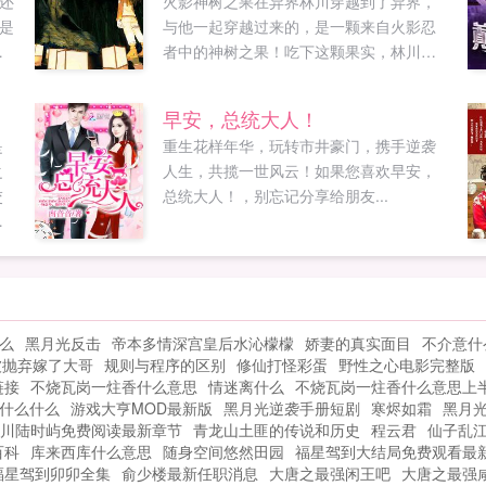
钱还
火影神树之果在异界林川穿越到了异界，
是
与他一起穿越过来的，是一颗来自火影忍
抛
者中的神树之果！吃下这颗果实，林川就
有
是异界的大筒木辉夜！三大瞳术，乃至更
高级的轮回写轮眼，转生眼！白眼打不过
早安，总统大人！
你，我还有写轮眼，写轮眼不行还有轮回
是
重生花样年华，玩转市井豪门，携手逆袭
眼，实在没办法了还有转生眼和轮回写轮
之
人生，共揽一世风云！如果您喜欢早安，
眼！对，总有一款适合你的眼睛！书友群
交
总统大人！，别忘记分享给朋友...
513938823...
隔
么
黑月光反击
帝本多情深宫皇后水沁檬檬
娇妻的真实面目
不介意什
被抛弃嫁了大哥
规则与程序的区别
修仙打怪彩蛋
野性之心电影完整版
链接
不烧瓦岗一炷香什么意思
情迷离什么
不烧瓦岗一炷香什么意思上
什么什么
游戏大亨MOD最新版
黑月光逆袭手册短剧
寒烬如霜
黑月
川陆时屿免费阅读最新章节
青龙山土匪的传说和历史
程云君
仙子乱江
百科
库来西库什么意思
随身空间悠然田园
福星驾到大结局免费观看最
福星驾到卯卯全集
俞少楼最新任职消息
大唐之最强闲王吧
大唐之最强