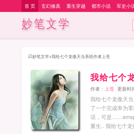
首 页
玄幻修真
重生穿越
都市小说
军史小
妙笔文学
妙笔文学
>
我给七个龙傲天当系统作者上苍
我给七个
作者：
上苍
更新时间：
我给七个龙傲天当系统
了一个完成率为零
话，可是……em
重生.. 我给