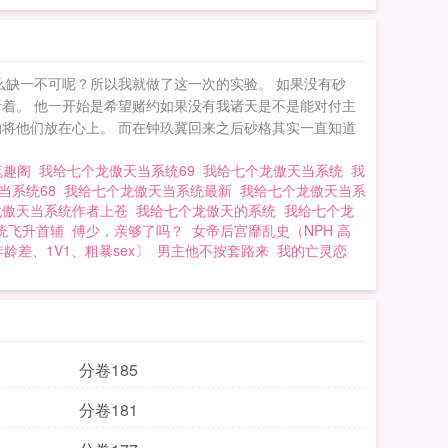
么缺一不可呢？所以我就做了这一次的实验。 如果没有砂
着。 他一开始是希望赌约如果没有我诸天是不是能对付主
将他们放在心上。 而在钟玖冀回来之后砂格其实一直知道
笔趣阁
我给七个龙傲天当系统69
我给七个龙傲天当系统
我
当系统68
我给七个龙傲天当系统最新
我给七个龙傲天当系
龙傲天当系统作者上苍
我给七个龙傲天的系统
我给七个龙
统飞升首辅
傅少，亲够了吗？
女帝后宫靡乱史（NPH 高
龄差、1V1、粗暴sex〕
男主他不按套路来
我的亡灵恋
分卷185
分卷181