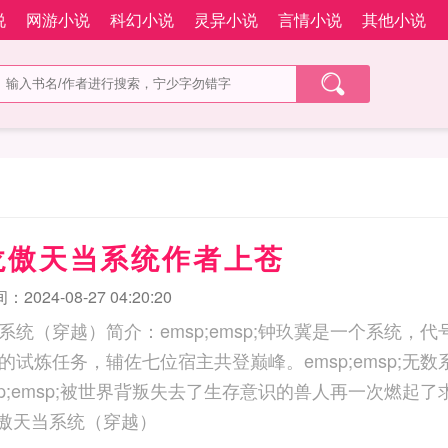
说
网游小说
科幻小说
灵异小说
言情小说
其他小说
龙傲天当系统作者上苍
2024-08-27 04:20:20
（穿越）简介：emsp;emsp;钟玖冀是一个系统，代号27
的试炼任务，辅佐七位宿主共登巅峰。emsp;emsp;无
sp;emsp;被世界背叛失去了生存意识的兽人再一次燃起
七个龙傲天当系统（穿越）