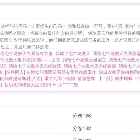
受这样的结局吗？非要损失自己吗？ 他和我说缺一不可，我在想到底为什
成功吗？那么一切都会向最佳的方向进行吗。 钟玖冀安静的垂眸轻轻的听
恋我？ 对于钟玖冀来说，他们到底是完成试炼任务的工具，还是说真正的
去，并且对他们怀念着。...
我给七个龙傲天当系统红甘泉
我成了七个龙傲天
我给七个龙傲天当系统
个龙傲天当系统(穿越)——上苍
我给七个龙傲天当宿主
我给七个龙傲天
统26
我给七个龙傲天当系统晋江
我给七个龙傲天当系统百度
我给七个
善
[名柯同人] 在娇软的我面前男朋友竟然说想工作
穿成农家子靠植物系
问我谁是迪斯科[八零]
重生九零小俏媳
情深意馋
【二战】腹中蝴蝶〔年
]
岳玥玥的肆意人生(快穿) H
太*******划
分卷186
分卷182