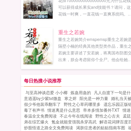
花掉10000000000000000元为什么花
可以获得成长果实and技能书？请问，这
花钱一时爽，一直花钱一直爽系统吗。
去系统爽文的外衣，这还是一个温馨而
爱的故事。更多免费小说请收藏...
重生之若婉
重生之若婉简介emspemsp重生之若婉
隔壁小楠的经典其他类型类作品，重生
若婉主要讲述了安若婉，将离国布防图
出来，朕会考虑留你个全尸。他会给她
壁小楠最新鼎力大作，年度必看其他类
型。禁忌书屋提供重生之若婉最新章...
每日热搜小说推荐
与至高神谈恋爱 小小椰
炼蛊用蛊的
凡人自渡下一句是什
意逍遥by少紫txt微盘
寒之烬
阳光是一种力量
婚礼当天
假少爷他装乖翻车了
野性之心草药哪里多
遗忘乐园正版
毒了有声书
情迷离是什么意思
帝本多情加番外TXT
情迷
春温全文免费阅读
不止今年在线阅读
野性之心古夫
孟廷
弟在综艺爆火
氪金就能变强我杀穿高武
解语花词牌百度
炒股悟道之路全文免费阅读
渴肤症患者的贴贴指南车图