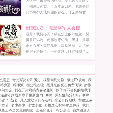
为这一生最失败的作品，受无数人冷眼，
一朝逐出家族。十五年后归来。他确是他
们垫脚都无法仰望的存在，什么亲情爱
情，早在十五年前就已经被狗吃了且看一
代传奇狂少强势归来，如何纵横都市，演
田宠医娇：腹黑将军太会撩
绎他的传奇人生。...
混蛋！我要疼死了躺在炕上的叶红袖，哭
得香汗淋漓，疼得咬牙切齿。屋外，某暴
走男心疼的青筋暴出，双拳紧握，差点要
把房子给掀了。一朝穿越，叶红袖成了赤
门村的一名小村姑，左手银针能救人，右
手银针能虐渣，发家致富不在话下，弄得
上门来提亲的人差点要为了她打架。这
下，某腹黑汉子坐不住了，我早就相中的
么意思
青龙冢简介和历史
福星驾到短剧
极道EX攻略
我
小媳妇怎么能让别人拐了，于是计计连
祁少遥
缥缈派
相公很凶猛
黑月光的反击免费阅读
娇纵
环，撩得叶红袖心驰荡漾，心甘情愿为他
半句怎么
我在开封府搞内卷笔趣阁
娘子你不会真的给我下
生娃娃。（一对一，爽文，甜宠文，欢迎
光逆袭守则最新章节更新查询
寒烬
渴肤症能治好吗
寒烬
入坑）如果您喜欢田宠医娇腹黑将军太会
湖17
新妻
凡人渡劫真的存在吗
综艺开始继续
和顶流弟
撩，别忘记分享给朋友...
新章节
俞少秦少
永世永生
野性之心材料哪里掉落
我的
咸鱼王爷全文免费阅读
凶狠的兔子
相公是谁
我意逍遥无