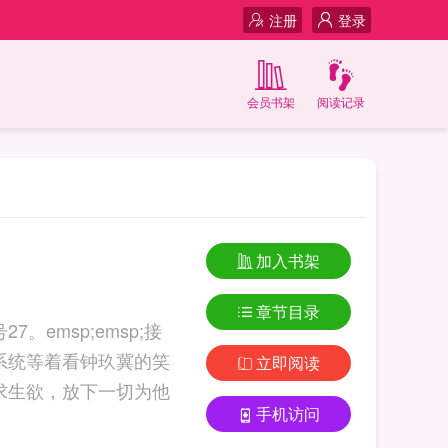
注册
登录
会员书架
阅读记录
加入书架
章节目录
。emsp;emsp;接
数系统等着看钟玖冀的笑
立即阅读
了求生欲，放下一切为他
手机访问