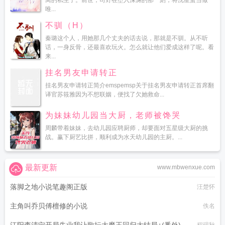
离的私生子。前世，司野在堕入深渊的那一刻，将沈星蛮当做
唯...
不驯（H）
秦璐这个人，用她那几个丈夫的话去说，那就是不驯。从不听
话，一身反骨，还最喜欢玩火。怎么就让他们爱成这样了呢。看
来...
挂名男友申请转正
挂名男友申请转正简介emspemsp关于挂名男友申请转正首席翻
译官苏筱雅因为不想联姻，便找了欠她救命...
为妹妹幼儿园当大厨，老师被馋哭
周麟带着妹妹，去幼儿园应聘厨师，却要面对五星级大厨的挑
战。赢下厨艺比拼，顺利成为水天幼儿园的主厨。...
最新更新
www.mbwenxue.com
落脚之地小说笔趣阁正版
汪楚怀
主角叫乔贝傅檀修的小说
佚名