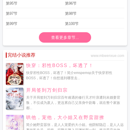
第95节
第96节
第97节
第98节
第99节
第100节
查看更多章节...
完结小说推荐
www.mbwenxue.com
快穿：邪性BOSS，坏透了！
快穿邪性BOSS，坏透了！简介emspemsp关于快穿邪性
BOSS，坏透了！你想逃到哪里去...
开局签到万剑归宗
关于开局签到万剑归宗百年难遇的修行天才叶浪遭到未婚妻背
叛，不仅成为废人，更连累自己父亲身中剧毒，就在整个家族
都...
哄他，宠他，大小姐又在野蛮甜撩
简介她野蛮嚣张，是人人宠爱的大小姐。他阴郁隐忍，是人人远