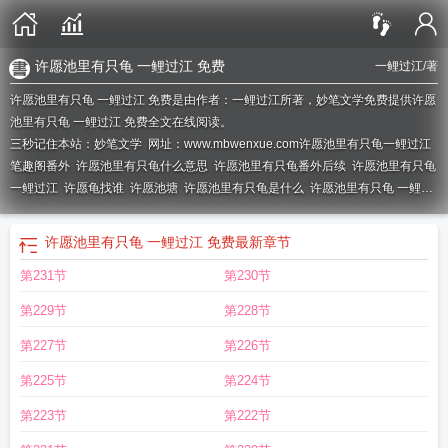
许愿池里有只龟 一鲤过江 免费
一鲤过江
/著
许愿池里有只龟 一鲤过江 免费是由作者：一鲤过江所著，妙笔文学免费提供许愿
池里有只龟 一鲤过江 免费全文在线阅读。
三秒记住本站：妙笔文学 网址：www.mbwenxue.com
许愿池里有只龟一鲤过江
笔趣阁番外
许愿池里有只龟什么意思
许愿池里有只龟番外后续
许愿池里有只龟
一鲤过江
许愿龟找谁
许愿池塘
许愿池里有只龟是什么
许愿池里有只龟 一鲤过
江 免费
许愿池里有只龟番外1
许愿池里有只龟TXT
许愿池里有只龟番外在线阅
读
沉睡的灵体
许愿池里有只龟免费阅读
许愿池里有只龟txt
许愿池里有只龟好
许愿池里有只龟 一鲤过江 免费
最新章节
吗
许愿池里的乌龟叫什么
一个许愿池后面一只鸡
许愿池里有只龟by一鲤过
第231节
第230节
江
许愿池里的王八
许愿龟在哪里
许愿池里有只龟一鲤过江番外
许愿池里有只
龟阅读
许愿池里当王八歇后语
许愿池里有只龟免费
许愿池的乌龟
许愿池里当
第229节
第228节
王八什么意思
许愿池里有只龟104章
许愿池里有只龟格格党
许愿池王八
许愿
池里有只龟一鲤过江笔趣阁
许愿池里只龟番外篇叫什么名字
许愿池里有只龟晋
第227节
第226节
江
许愿池里有只龟作者一鲤过江
许愿池里有只龟番外
许愿池里有只龟笔趣
第225节
第224节
阁
许愿池里有只龟叫啥名
许愿池里有只龟一鲤过江20
许愿池里当王八是什么生
肖
许愿池里有只龟104
许愿池里的硬币能拿吗
许愿池里的乌龟图片
许愿池里
第223节
第222节
有只龟番外篇
许愿池里有只龟番外阅读
许愿池里有只龟好不好
许愿池里有只龟