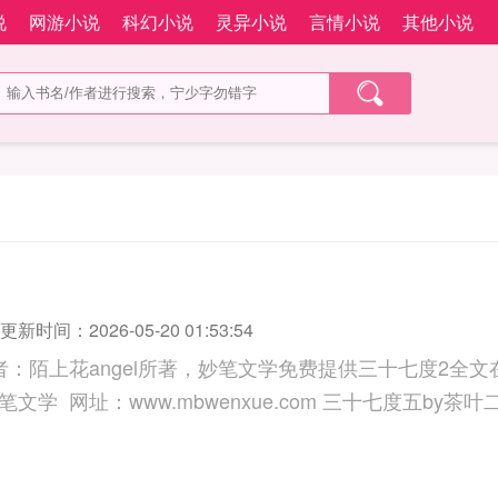
说
网游小说
科幻小说
灵异小说
言情小说
其他小说
更新时间：2026-05-20 01:53:54
者：陌上花angel所著，妙笔文学免费提供三十七度2全文
三秒记住本站：妙笔文学 网址：www.mbwenxu