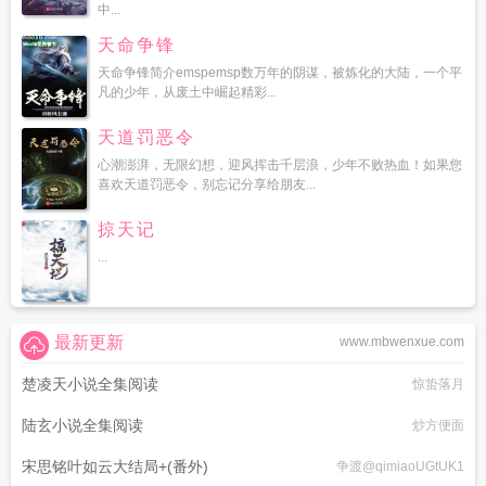
中...
天命争锋
天命争锋简介emspemsp数万年的阴谋，被炼化的大陆，一个平
凡的少年，从废土中崛起精彩...
天道罚恶令
心潮澎湃，无限幻想，迎风挥击千层浪，少年不败热血！如果您
喜欢天道罚恶令，别忘记分享给朋友...
掠天记
...
最新更新
www.mbwenxue.com
楚凌天小说全集阅读
惊蛰落月
陆玄小说全集阅读
炒方便面
宋思铭叶如云大结局+(番外)
争渡@qimiaoUGtUK1