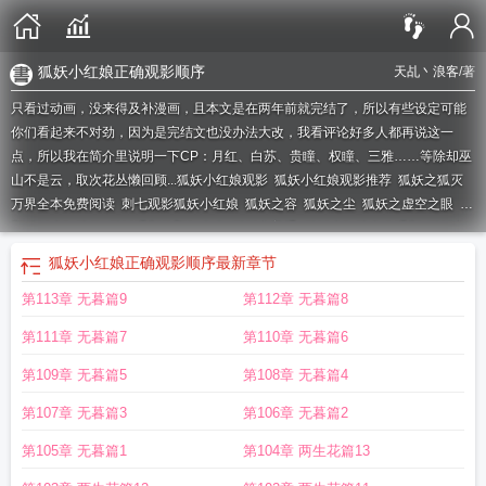
狐妖小红娘正确观影顺序
天乩丶浪客
/著
只看过动画，没来得及补漫画，且本文是在两年前就完结了，所以有些设定可能
你们看起来不对劲，因为是完结文也没办法大改，我看评论好多人都再说这一
点，所以我在简介里说明一下CP：月红、白苏、贵瞳、权瞳、三雅……等除却巫
山不是云，取次花丛懒回顾...
狐妖小红娘观影
狐妖小红娘观影推荐
狐妖之狐灭
万界全本免费阅读
刺七观影狐妖小红娘
狐妖之容
狐妖之尘
狐妖之虚空之眼
观
影狐妖小红娘的
狐妖观影体预知未来
狐妖之普通
狐妖小红娘众人观影
狐妖之
修仙
狐妖之 最新章节 无弹窗
狐妖之狐煞
狐妖之星辰
狐妖之修道之路免费阅
狐妖小红娘正确观影顺序
最新章节
读
狐妖之狐
狐妖之修
狐妖观影原神
狐妖之狐妖之王
狐妖之万
狐妖之道
狐妖
第113章 无暮篇9
第112章 无暮篇8
小红娘的观影顺序
观影世界狐妖小红娘
狐妖之修道之路免费
狐妖小红娘观影原
神
狐妖之术
狐妖之狐灭万界最新章节
狐妖众人观影东方月初
狐妖之点点
狐妖
第111章 无暮篇7
第110章 无暮篇6
小红娘正确观影顺序
狐妖之灭
少白观影狐妖小红娘
狐妖之修仙系统免费阅
读
狐妖之虚空之泪
狐妖之月
狐妖之
狐妖观影体命中注定
狐妖之恋
狐妖之修
第109章 无暮篇5
第108章 无暮篇4
道之路全本免费
狐妖之仙
狐妖小红娘之观影未来
狐妖之王
狐妖小红娘观影顺
第107章 无暮篇3
第106章 无暮篇2
序
第105章 无暮篇1
第104章 两生花篇13