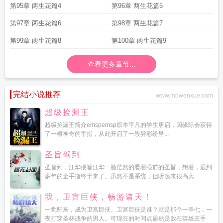
第95章 两生花篇4
第96章 两生花篇5
第97章 两生花篇6
第98章 两生花篇7
第99章 两生花篇8
第100章 两生花篇9
查看更多章节...
完结小说推荐
www.mbwenxue.com
超级捡漏王
超级捡漏王简介emspemsp原本平凡的学生唐启，因缘际会获得
了一根神奇的手指，从此开启了一段异彩纷呈...
圣旨驾到
圣旨到，江华接旨江华一脸茫然的看着眼前的圣旨，想着，迟到
多年的金手指终于来了。虽然不是系统，但听起来很高大...
我，卫宫巨侠，畅游诸天！
一觉醒来，成为卫宫巨侠。卫宫巨侠是谁？就是那个一串七，一
夜打穿圣杯战争的男人。可现在的时间点居然是败在英雄王手