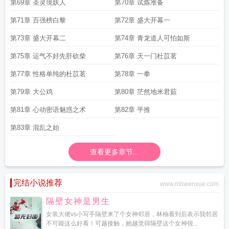
第69章 圣灵境妖人
第70章 试炼准备
第71章 百强榜白黎
第72章 盛大开幕一
第73章 盛大开幕二
第74章 青龙道人可怕如斯
第75章 运气不好先肝砍柴
第76章 天一门杜苡茗
第77章 性格单纯的杜苡茗
第78章 一拳
第79章 大公鸡
第80章 茫然地米君茹
第81章 心动密语魅惑之术
第82章 平推
第83章 混乱之始
查看更多章节...
完结小说推荐
www.mbwenxue.com
隔壁女神是男生
女装大佬vs小写手隔壁来了个女神邻居，林柚看到后表示我邻居
不可能这么好看！可越接触，她越觉得隔壁这个女神很...