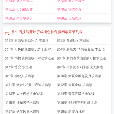
第73章 盛大开幕二
第72章 盛大开幕一
第71章 百强榜白黎
第70章 试炼准备
第69章 圣灵境妖人
第68章 天劫玄意
从生活技能开始肝成概念神免费阅读
章节列表
第1章 有面板肝就完了 求追读
第2章 奔跑Lv2 求追读
第3章 可怜的原主被玩弄于股掌之
第4章 新能力 悄悄话羞耻 求追读
间求追读
第5章 悄悄话的面板不对劲求追读
第6章 新的赛季他强的可怕求追读
第7章 惊变 求追读
第8章 错算提前到来的改天换地求
追读
第9章 神秘人求追读
第10章 大夏金麟赵灵月求追读
第11章 做梦Lv2梦中启迪求追读
第12章 大夏金鳞 求追读
第13章 太上观想法求追读
第14章 青莲呼吸法求追读
第15章 神秘因子求追读
第16章持剑者王明柱求追读
第17章 妖琴风良求追读
第18章 新能力挑衅