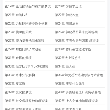
第19章 金老的物品与诡异的梦境
第20章 梦醒求追读
第21章 奔跑Lv3
第22章 神秘木盒
第23章 力度刚刚好懵逼不伤脑
第24章 魂祭法器
第25章 挑衅的天赋
第26章 神秘星图暴涨的神秘因子
求追读
第27章 能力提升洗髓求追读
第28章 不灭金身与因果 求追读
第29章 黎血门疯了求追读
第30章 修行盛世道法学院
第31章 奇怪的梦境
第32章太上观想法
第33章 做梦Lv3学习Lv3求追读
第34章 白无生
第35章 奇术知识解构
第36章加更感谢追读领悟奇术青莲
第37章 夏紫璇
第38章 王明柱白无生
第39章 变化的梦境
第40章 奔跑经验值肝满突破界限
第41章 破空瞬移超神速求追读
第42章 上古女修柳如烟求追读
第43章 古皇遗迹青天古莲
第44章 奇术血之礼