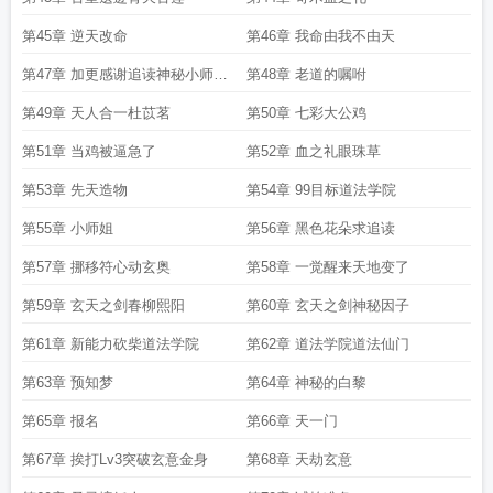
第45章 逆天改命
第46章 我命由我不由天
第47章 加更感谢追读神秘小师姐
第48章 老道的嘱咐
求追读
第49章 天人合一杜苡茗
第50章 七彩大公鸡
第51章 当鸡被逼急了
第52章 血之礼眼珠草
第53章 先天造物
第54章 99目标道法学院
第55章 小师姐
第56章 黑色花朵求追读
第57章 挪移符心动玄奥
第58章 一觉醒来天地变了
第59章 玄天之剑春柳熙阳
第60章 玄天之剑神秘因子
第61章 新能力砍柴道法学院
第62章 道法学院道法仙门
第63章 预知梦
第64章 神秘的白黎
第65章 报名
第66章 天一门
第67章 挨打Lv3突破玄意金身
第68章 天劫玄意