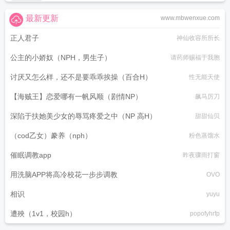
最新更新
www.mbwenxue.com
正人君子
神仙收容所所长
公主的小娇奴（NPH，男生子）
请药师赐福于我胞
讨厌又怎么样，还不是要乖乖挨操（百合H）
性无能天使
【海贼王】恋爱哪有一帆风顺（剧情NP）
飙马厉刀
深陷于扶她美少女的辱骂疼爱之中（NP 高H）
甜甜仙贝
（cod乙女）豢养（nph）
粉色蒸馏水
催眠调教app
昨夜骤雨打窗
用洗脑APP将高冷校花一步步调教
OVO
相识
yuyu
遭殃（1v1，校园h）
popofyhrfp