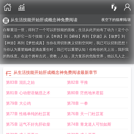
从生活技能开始肝成概念神免费阅读
夜空下的猫摩羯
/著
白黎重活一世，得到了一个可以肝技能的面板，生活从此开始有了动力！定个小
目标，先肝它一百个技能！从【奔跑】到【瞬移】再到【穿越】从【做梦】到
【神游】再到【梦想成真】当你在用切割奥义切割空间时，我已可以切割思想！
当你认为重塑巅峰是滴血重生时，我已可以重塑认知！你有你的无上法，我肝我
的熟练度。在这个拥有古武，密教，人仙，灵力复苏的危险世界，他以凡人之
躯，肝到巅峰！在概念神面前，一切，皆是浮云！！如果您喜欢从生活技能开始
肝成概念神，别忘记分享给朋友.
掌握了生活技能
生活的技能
生活技能的意思是
从生活技能开始肝成概念神免费阅读
最新章节
什么
生活技能的概念
生活技能的内容
生活技能指什么
生活技能的主要内容
第83章 混乱之始
第82章 平推
是
什么是生活技能
掌握生活技能
生活技能是什么意思
生活技能的重要性
生活
技能定义
从生活职业开始
从生活技能开始肝成概念神免费
肝出个万法道君
生
第81章 心动密语魅惑之术
第80章 茫然地米君茹
活技能过程心得
生活技能的含义
生活技能的定义
生活技能的意思
从生活技能
开始肝成概念神免费阅读
生活技能是指哪些方面的技能
生活技能发展
掌握生活
第79章 大公鸡
第78章 一拳
技能的重要性
生活技能的主要内容是什么
生活技能意思
生活技能的作用
生活
第77章 性格单纯的杜苡茗
第76章 天一门杜苡茗
技能是什么
掌握的生活技能
生活技能的意义
生活技能啥意思
以生活技能为主
题的手抄报
生活技能里面的内容
生活技能指的是什么
生活技能get
生活技能
第75章 运气不好先肝砍柴
第74章 青龙道人可怕如斯
有
生活技能是什么?
生活技能是什么意思?
什么叫生活技能
生活技能为0