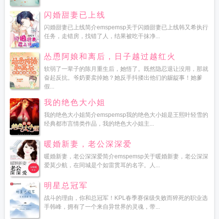
闪婚甜妻已上线
闪婚甜妻已上线简介emspemsp关于闪婚甜妻已上线韩又希执行
任务，走错房，找错了人，结果被吃干抹净...
怂恿阿娘和离后，日子越过越红火
软弱了一辈子的陈月重生后，她悟了。既然隐忍退让没用，那就
奋起反抗。爷奶要卖掉她？她反手抖搂出他们的龌龊事！她爹
假...
我的绝色大小姐
我的绝色大小姐简介emspemsp我的绝色大小姐是王熙叶轻雪的
经典都市言情类作品，我的绝色大小姐主...
暖婚新妻，老公深深爱
暖婚新妻，老公深深爱简介emspemsp关于暖婚新妻，老公深深
爱莫少航，在同城是个如雷贯耳的名字。人...
明星总冠军
战斗的理由，你和总冠军！KPL春季赛保级失败而猝死的职业选
手韩峰，拥有了一个来自异世界的灵魂，带...