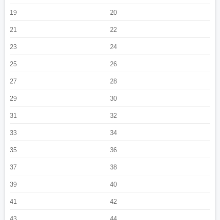
鱼免费阅读
上流玩法番外全集
上流玩法 咸鱼菜花
上流玩法徐沾笔趣阁无弹
19
20
窗
上流玩法番外篇
上流玩法百度TXT
上流玩法废文讲了什么
上流玩法谁是
21
22
攻
上流玩法by咸鱼笔趣阁
上流玩法赤道今日周几讲了什么
上流玩法by赤道今日
周几讲的什么谁是
上流玩法95章完整版
上流玩法咸鱼卖花书包网
23
24
25
26
27
28
29
30
31
32
33
34
35
36
37
38
39
40
41
42
43
44