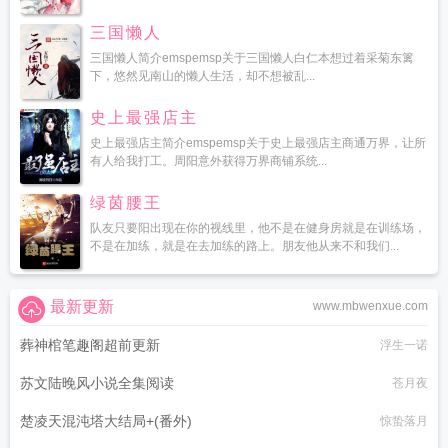
三国懒人
三国懒人简介emspemsp关于三国懒人白仁本想过着采菊东篱
下，悠然见南山的懒人生活，却不想被乱...
史上最强店主
史上最强店主简介emspemsp关于史上最强店主商通万界，让所
有人给我打工。周阳意外获得万界商铺系统...
绿茵腰王
队友只要阳出现在你的视线里，他不是在健身房就是在训练场，
不是在加练，就是在去加练的路上。朋友他从来不和我们...
最新更新
www.mbwenxue.com
葬神棺笔趣阁超前更新
浮生一诺
苏文陆晚风小说全集阅读
苍月夜
楚凌天混沌塔大结局+(番外)
惊蛰落月