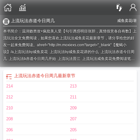
上流玩法赤道今日周几
咸鱼卖花
/著
本书简介：温润败类攻+疯批美人受【勾引诱惑明目张胆，真情假意各自有数】上
流玩法全文免费阅读，如果您喜欢上流玩法咸鱼卖花最新章节，请分享给您的好
友一起来免费阅读。ahref="http://m.moxiexs.com"target="_blank"【魔蝎小
说】/a
上流玩法by咸鱼卖花
上流玩法by咸鱼卖花讲的什么
上流玩法赤道今日周
几
上流玩法b赤道今日周几开始
上流玩法晋江
上流玩法咸鱼卖花免费阅读笔趣
阁
上流玩法歌曲
上流玩法by咸鱼卖花笔趣阁最新章节内容
上流玩法鱼吃鱼全文
免费阅读
上流玩法赤道今日周几讲的什么
上流啊什么意思
上流玩法by笔趣
上流玩法赤道今日周几
最新章节
阁
上流玩法橙光破解版
上流玩法by咸鱼笔趣阁最新章节列表
上流玩法bu赤道
214
213
今日周几
上流玩法by咸鱼免费阅读百度
上流玩法咸鱼卖花晋江手机版
上流玩法
和沉舟
上流玩法by赤道今日周几
上流玩法与二流货色讲的什么
上流玩法赤道今
212
211
日周几阅读
上流玩法 赤道今日周几
上流玩法by咸鱼卖花百度
上流玩法橙光
上
流玩法赤道今夜周几
上流玩法bu赤道今日周几在线阅读
上流玩法by赤道今日周
210
209
几讲的什么
上流玩法番外TXT
上流玩法和沉舟哪个先出的
上流玩法 百度
上流
208
207
玩法咸鱼卖花免费笔趣阁
沈兰舟和萧策安马上扩写
上流玩法与二流货色百度
上
流玩法与二流货色 剧透
上流玩法讲了什么
上流玩法咸鱼卖花
上流玩法骨科原
206
205
著
上流玩法by赤道今日周几在线阅读
上流玩法歌词是什么意思
上流玩法赤道今